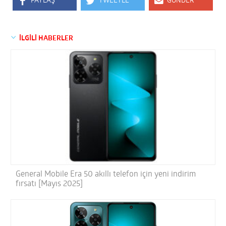
PAYLAŞ
TWEETLE
GÖNDER
İLGİLİ HABERLER
General Mobile Era 50 akıllı telefon için yeni indirim
fırsatı [Mayıs 2025]