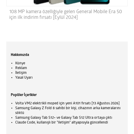
108 MP kamera özelliğiyle gelen General Mobile Era 50
için ilk indirim fırsatı [Eylül 2024]
Hakkımızda
Künye
Reklam
İletişim
Yasal Uyarı
Popüler İçerikler
Volta VM2 elektrikli moped için yeni A101 fırsatı [13 Ağustos 2026]
Samsung Galaxy Z Fold 8 sahibi bir kişi, cihazının arka kameralarını
söktü
Samsung Galaxy Tab S12+ ve Galaxy Tab S12 Ultra ortaya çıktı
Claude Code, kullanışlı bir "iletişim" altyapısıyla güncellendi