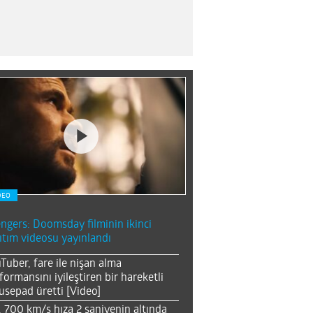
DEO
ngers: Doomsday filminin ikinci
ıtım videosu yayınlandı
Tuber, fare ile nişan alma
formansını iyileştiren bir hareketli
sepad üretti [Video]
, 700 km/s hıza 2 saniyenin altında