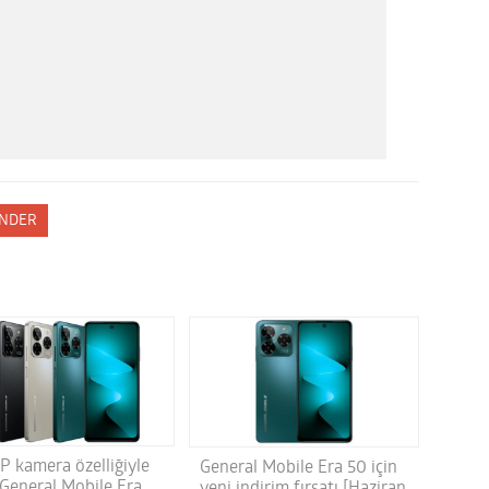
NDER
P kamera özelliğiyle
General Mobile Era 50 için
 General Mobile Era
yeni indirim fırsatı [Haziran