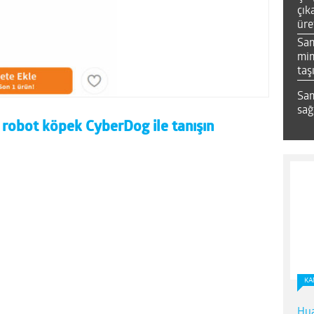
çık
üre
Sa
mim
taş
Sam
sağ
 robot köpek CyberDog ile tanışın
KA
Hua