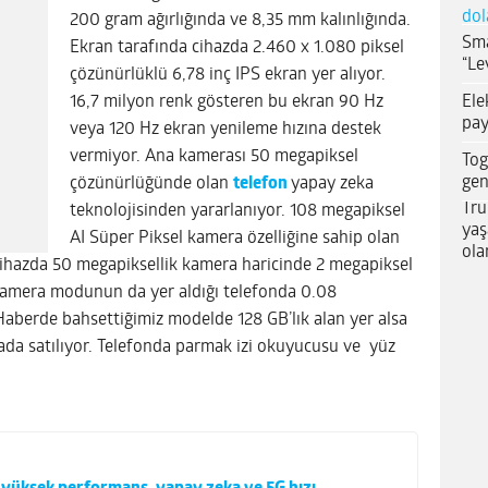
dol
200 gram ağırlığında ve 8,35 mm kalınlığında.
Sma
Ekran tarafında cihazda 2.460 x 1.080 piksel
“Le
çözünürlüklü 6,78 inç IPS ekran yer alıyor.
Ele
16,7 milyon renk gösteren bu ekran 90 Hz
pay
veya 120 Hz ekran yenileme hızına destek
vermiyor. Ana kamerası 50 megapiksel
Tog
gen
çözünürlüğünde olan
telefon
yapay zeka
Tru
teknolojisinden yararlanıyor. 108 megapiksel
yaş
AI Süper Piksel kamera özelliğine sahip olan
ola
 Cihazda 50 megapiksellik kamera haricinde 2 megapiksel
 kamera modunun da yer aldığı telefonda 0.08
berde bahsettiğimiz modelde 128 GB’lık alan yer alsa
ada satılıyor. Telefonda parmak izi okuyucusu ve yüz