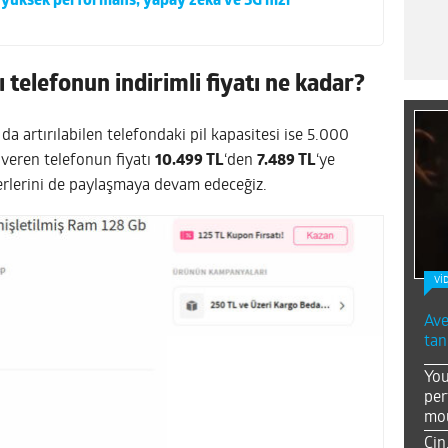
 yüksek performans, yapay zeka ve 5G hızı
ı telefonun indirimli fiyatı ne kadar?
a artırılabilen telefondaki pil kapasitesi ise 5.000
k veren telefonun fiyatı
10.499 TL
‘den
7.489 TL
‘ye
rlerini de paylaşmaya devam edeceğiz.
Vİ
Ave
tan
You
per
mou
Çin