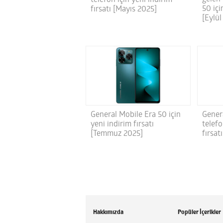
50 içi
fırsatı [Mayıs 2025]
[Eylül
General Mobile Era 50 için
Genera
yeni indirim fırsatı
telefo
[Temmuz 2025]
fırsat
Hakkımızda
Popüler İçerikler