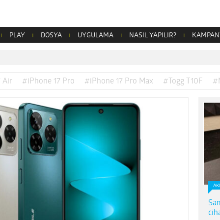
PLAY
DOSYA
UYGULAMA
NASIL YAPILIR?
KAMPAN
 Air
#iPhone 17 Pro
#iPhone 17 Pro Max
#Togg T10F
#
AK
Sam
cih