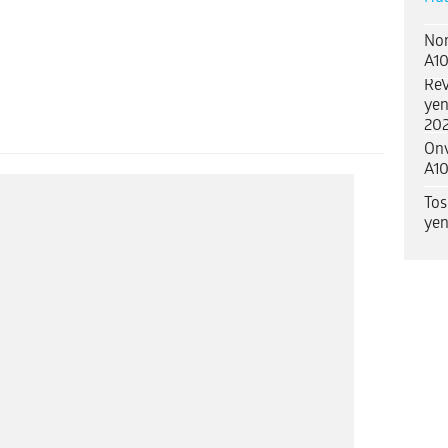
Nor
A10
ReV
yen
202
Onv
A10
Tos
yen