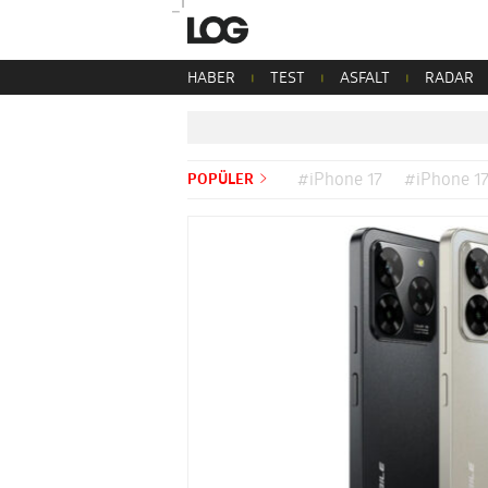
HABER
TEST
ASFALT
RADAR
POPÜLER
#iPhone 17
#iPhone 17