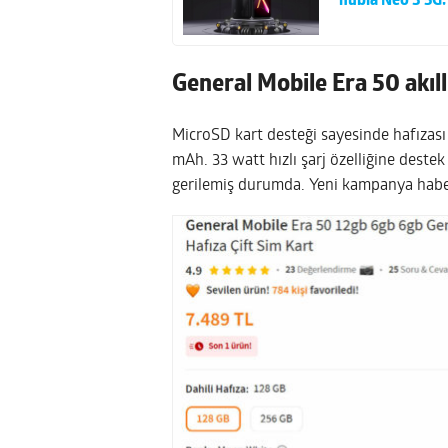
nubia Neo 3 5G:
General Mobile Era 50 akıll
MicroSD kart desteği sayesinde hafızası d
mAh. 33 watt hızlı şarj özelliğine deste
gerilemiş durumda. Yeni kampanya habe