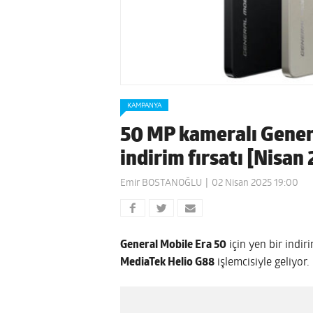
KAMPANYA
50 MP kameralı Genera
indirim fırsatı [Nisan
Emir BOSTANOĞLU
02 Nisan 2025 19:00
General Mobile Era 50
için yen bir indiri
MediaTek Helio G88
işlemcisiyle geliyor.