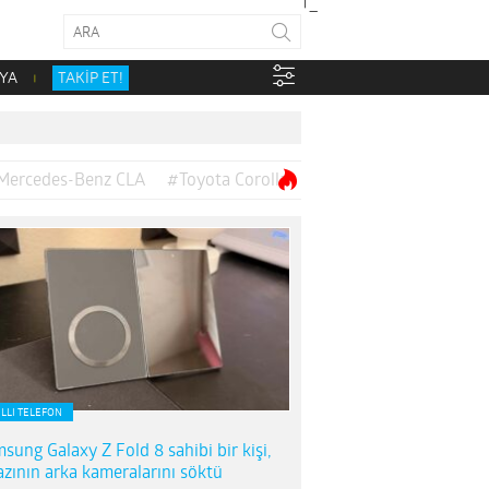
YA
TAKİP ET!
Mercedes-Benz CLA
#Toyota Corolla
ILLI TELEFON
sung Galaxy Z Fold 8 sahibi bir kişi,
azının arka kameralarını söktü