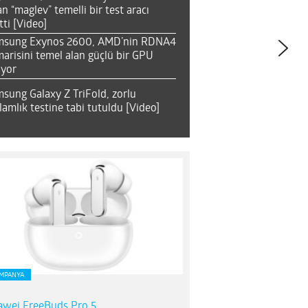
an “maglev” temelli bir test aracı
tti [Video]
msung Exynos 2600, AMD’nin RDNA4
arisini temel alan güçlü bir GPU
ıyor
sung Galaxy Z TriFold, zorlu
lamlık testine tabi tutuldu [Video]
MPANYA
wei FreeBuds Pro 5