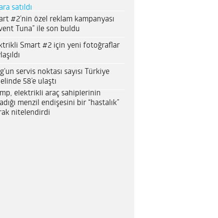
ara satıldı
rt #2’nin özel reklam kampanyası
vent Tuna” ile son buldu
ktrikli Smart #2 için yeni fotoğraflar
laşıldı
g’un servis noktası sayısı Türkiye
elinde 58’e ulaştı
mp, elektrikli araç sahiplerinin
adığı menzil endişesini bir “hastalık”
rak nitelendirdi