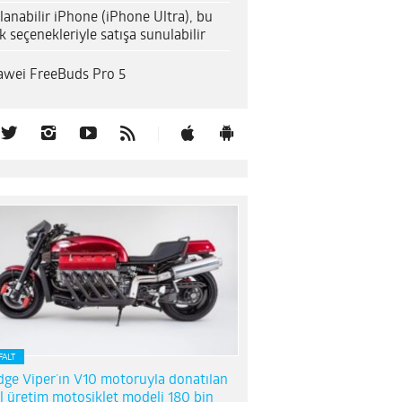
lanabilir iPhone (iPhone Ultra), bu
k seçenekleriyle satışa sunulabilir
wei FreeBuds Pro 5
FALT
ge Viper’ın V10 motoruyla donatılan
l üretim motosiklet modeli 180 bin