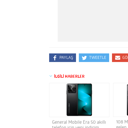
PAYLAŞ
TWEETLE
GÖ
İLGİLİ HABERLER
108 M
General Mobile Era 50 akıllı
gelen
telefon için yeni indirim