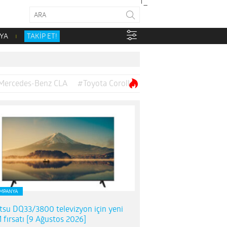
YA
TAKİP ET!
Mercedes-Benz CLA
#Toyota Corolla
MPANYA
itsu DQ33/3800 televizyon için yeni
 fırsatı [9 Ağustos 2026]