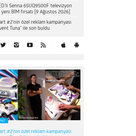
D’li Senna 65UQ9500F televizyon
n yeni BİM fırsatı [9 Ağustos 2026]
rt #2’nin özel reklam kampanyası
vent Tuna” ile son buldu
FALT
rt #2’nin özel reklam kampanyası