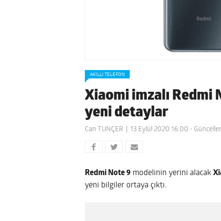
AKILLI TELEFON
Xiaomi imzalı Redmi N
yeni detaylar
Can TUNÇER
13 Eylül 2020 16:00
- Güncelle
Redmi Note 9
modelinin yerini alacak
Xi
yeni bilgiler ortaya çıktı.