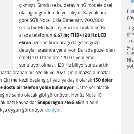
“Le
çıkmıştı. Şimdi ise bu detayın 4G modele özel
Ele
olacağını gündemde yer alıyor. Kaynaklara
pay
göre 5G’li Note 10’da Dimensity 700/800
Tog
serisi bir MediaTek işlemci kullanılabilir. Bu
gen
arada telefonun
6,67 inç FHD+ 120 Hz LCD
Tru
ekran
üzerine kurulacağı da gelen güzel
yaş
detaylar arasında yer alıyor. Burada güzel olan
ola
elbette LCD’den öte 120 Hz yenileme
Nis
sunuluyor olması. 120 Hz biliyorsunuz artık
yol
hazda aranan bir özellik ve 2021 için olmazsa olmazlar
 Çin merkezli başlangıç fiyatı yaklaşık olarak
150 dolar
e dostu bir telefon yolda bulunuyor
. Üstte yer alacak
teğine sahip olacak gibi görünüyor. Henüz Note 10
ncak bazı kaynaklar
Snapdragon 765G 5G
‘nin adını
ldukça uygun görünüyor
deniyor
.