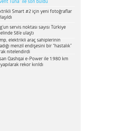
vent Tuna” ile son buldu
ktrikli Smart #2 için yeni fotoğraflar
laşıldı
g’un servis noktası sayısı Türkiye
elinde 58’e ulaştı
mp, elektrikli araç sahiplerinin
adığı menzil endişesini bir “hastalık”
rak nitelendirdi
san Qashqai e-Power ile 1.980 km
 yapılarak rekor kırıldı