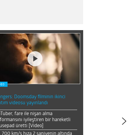
DEO
ngers: Doomsday filminin ikinci
ıtım videosu yayınlandı
Tuber, fare ile nişan alma
formansını iyileştiren bir hareketli
sepad üretti [Video]
, 700 km/s hıza 2 saniyenin altında