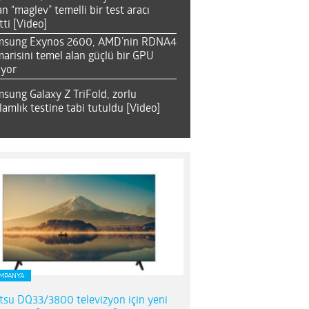
an “maglev” temelli bir test aracı
tti [Video]
msung Exynos 2600, AMD’nin RDNA4
arisini temel alan güçlü bir GPU
ıyor
sung Galaxy Z TriFold, zorlu
lamlık testine tabi tutuldu [Video]
MPANYA
itsu DQ33/3800 televizyon için yeni