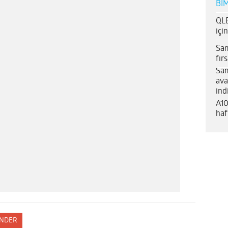
BİM
QLE
içi
Sam
fır
Sam
ava
ind
A10
haf
NDER