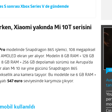
ies S sonrası Xbox Series V de gündemde
ken, Xiaomi yakında Mi 10T serisini
Pro
modelinde Snapdragon 865 işlemci, 108 megapiksel
z AMOLED ekran yer alıyor. Modelin 8 GB RAM + 128 GB
, 8 GB RAM + 256 GB depolamalı sürümü ise Avrupa’da
yer alan Mi 10 ise yine gücünü Snapdragon 865
Vİ
piksellik ana kamera taşıyor. Bu modelde ise 6 GB RAM +
Ave
yatı
547 euro
seviyesinde karşımıza çıkıyor.
tan
You
per
mou
mobil kullanıldı
Çin