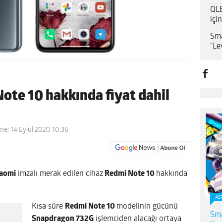
QLE
içi
Sma
“Le
ote 10 hakkında fiyat dahil
me: 14 Eylül 2020 10:36
aomi
imzalı merak edilen cihaz
Redmi Note 10
hakkında
AS
Kısa süre
Redmi Note 10
modelinin gücünü
Sma
Snapdragon 732G
işlemciden alacağı ortaya