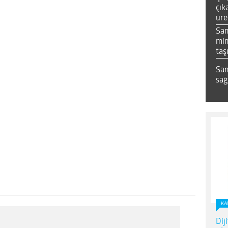
çık
üre
Sa
mim
taş
Sam
sağ
KA
Dij