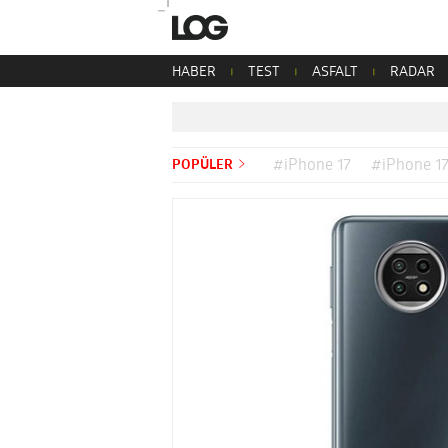
HABER
TEST
ASFALT
RADAR
POPÜLER
#iPhone 17
#iPhone 17