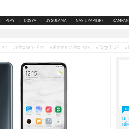
PLAY
DOSYA
UYGULAMA
NASIL YAPILIR?
KAMPAN
 Air
#iPhone 17 Pro
#iPhone 17 Pro Max
#Togg T10F
#
KA
Dij
BİM