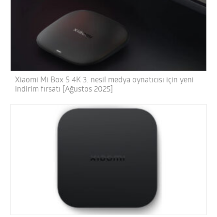
Xiaomi Mi Box S 4K 3. nesil medya oynatıcısı için yeni
indirim fırsatı [Ağustos 2025]