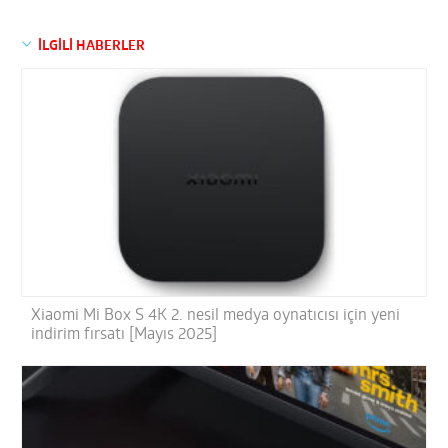
İLGİLİ HABERLER
Xiaomi Mi Box S 4K 2. nesil medya oynatıcısı için yeni
indirim fırsatı [Mayıs 2025]