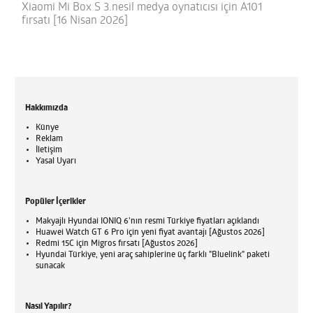
Xiaomi Mi Box S 3.nesil medya oynatıcısı için A101
fırsatı [16 Nisan 2026]
Hakkımızda
Künye
Reklam
İletişim
Yasal Uyarı
Popüler İçerikler
Makyajlı Hyundai IONIQ 6'nın resmi Türkiye fiyatları açıklandı
Huawei Watch GT 6 Pro için yeni fiyat avantajı [Ağustos 2026]
Redmi 15C için Migros fırsatı [Ağustos 2026]
Hyundai Türkiye, yeni araç sahiplerine üç farklı "Bluelink" paketi
sunacak
Nasıl Yapılır?