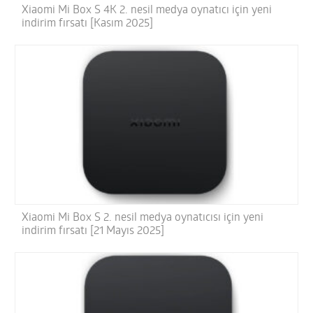
Xiaomi Mi Box S 4K 2. nesil medya oynatıcı için yeni
indirim fırsatı [Kasım 2025]
Xiaomi Mi Box S 2. nesil medya oynatıcısı için yeni
indirim fırsatı [21 Mayıs 2025]