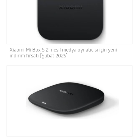
Xiaomi Mi Box S 2. nesil medya oynatıcısı için yeni
indirim fırsatı [Şubat 2025]