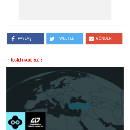
PAYLAŞ
TWEETLE
GÖNDER
İLGİLİ HABERLER