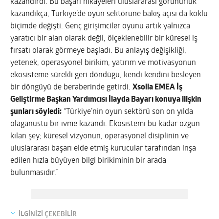
kazandırdı. Bu başarı hikayeleri uluslararası görünürlük
kazandıkça, Türkiye’de oyun sektörüne bakış açısı da köklü
biçimde değişti. Genç girişimciler oyunu artık yalnızca
yaratıcı bir alan olarak değil, ölçeklenebilir bir küresel iş
fırsatı olarak görmeye başladı. Bu anlayış değişikliği,
yetenek, operasyonel birikim, yatırım ve motivasyonun
ekosisteme sürekli geri döndüğü, kendi kendini besleyen
bir döngüyü de beraberinde getirdi.
Xsolla EMEA İş
Geliştirme Başkan Yardımcısı İlayda Bayarı konuya ilişkin
şunları söyledi:
“Türkiye’nin oyun sektörü son on yılda
olağanüstü bir ivme kazandı. Ekosistemi bu kadar özgün
kılan şey; küresel vizyonun, operasyonel disiplinin ve
uluslararası başarı elde etmiş kurucular tarafından inşa
edilen hızla büyüyen bilgi birikiminin bir arada
bulunmasıdır.”
İLGİNİZİ ÇEKEBİLİR