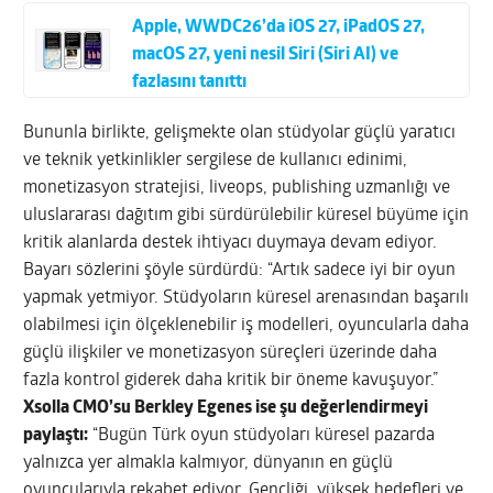
Apple, WWDC26’da iOS 27, iPadOS 27,
macOS 27, yeni nesil Siri (Siri AI) ve
fazlasını tanıttı
Bununla birlikte, gelişmekte olan stüdyolar güçlü yaratıcı
ve teknik yetkinlikler sergilese de kullanıcı edinimi,
monetizasyon stratejisi, liveops, publishing uzmanlığı ve
uluslararası dağıtım gibi sürdürülebilir küresel büyüme için
kritik alanlarda destek ihtiyacı duymaya devam ediyor.
Bayarı sözlerini şöyle sürdürdü: “Artık sadece iyi bir oyun
yapmak yetmiyor. Stüdyoların küresel arenasından başarılı
olabilmesi için ölçeklenebilir iş modelleri, oyuncularla daha
güçlü ilişkiler ve monetizasyon süreçleri üzerinde daha
fazla kontrol giderek daha kritik bir öneme kavuşuyor.”
Xsolla CMO’su Berkley Egenes ise şu değerlendirmeyi
paylaştı:
“Bugün Türk oyun stüdyoları küresel pazarda
yalnızca yer almakla kalmıyor, dünyanın en güçlü
oyuncularıyla rekabet ediyor. Gençliği, yüksek hedefleri ve