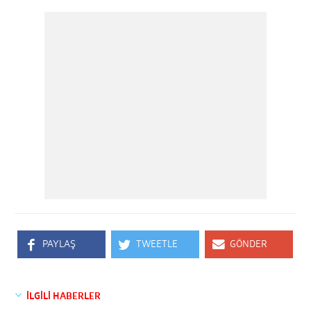
PAYLAŞ
TWEETLE
GÖNDER
İLGİLİ HABERLER