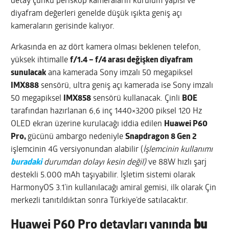
detay çünkü periskop kameraların kurulum yapısı ve
diyafram değerleri genelde düşük ışıkta geniş açı
kameraların gerisinde kalıyor.
Arkasında en az dört kamera olması beklenen telefon,
yüksek ihtimalle
f/1.4 – f/4 arası değişken diyafram
sunulacak
ana kamerada Sony imzalı 50 megapiksel
IMX888
sensörü, ultra geniş açı kamerada ise Sony imzalı
50 megapiksel
IMX858
sensörü kullanacak. Çinli
BOE
tarafından hazırlanan 6,6 inç 1440×3200 piksel 120 Hz
OLED ekran üzerine kurulacağı iddia edilen
Huawei P60
Pro,
gücünü ambargo nedeniyle
Snapdragon 8 Gen 2
işlemcinin 4G versiyonundan alabilir (
İşlemcinin kullanımı
buradaki
durumdan dolayı kesin değil)
ve 88W hızlı şarj
destekli 5.000 mAh taşıyabilir. İşletim sistemi olarak
HarmonyOS 3.1’in kullanılacağı amiral gemisi, ilk olarak Çin
merkezli tanıtıldıktan sonra Türkiye’de satılacaktır.
Huawei P60 Pro detayları yanında
bu