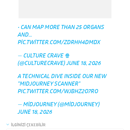
• CAN MAP MORE THAN 25 ORGANS
AND…
PIC.TWITTER.COM/ZDRHH4DMDX
— CULTURE CRAVE 🍿
(@CULTURECRAVE)
JUNE 18, 2026
A TECHNICAL DIVE INSIDE OUR NEW
"MIDJOURNEY SCANNER"
PIC.TWITTER.COM/WJBHZ2O7RO
— MIDJOURNEY (@MIDJOURNEY)
JUNE 18, 2026
İLGİNİZİ ÇEKEBİLİR