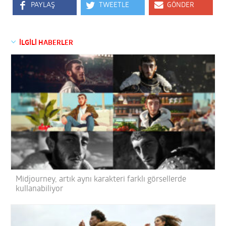
PAYLAŞ
TWEETLE
GÖNDER
İLGİLİ HABERLER
Midjourney, artık aynı karakteri farklı görsellerde
kullanabiliyor