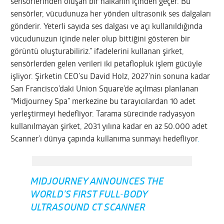
sensörlerinden oluşan bir halkanın içinden geçer. Bu
sensörler, vücudunuza her yönden ultrasonik ses dalgaları
gönderir. Yeterli sayıda ses dalgası ve açı kullanıldığında
vücudunuzun içinde neler olup bittiğini gösteren bir
görüntü oluşturabiliriz.” ifadelerini kullanan şirket,
sensörlerden gelen verileri iki petaflopluk işlem gücüyle
işliyor. Şirketin CEO’su David Holz, 2027’nin sonuna kadar
San Francisco’daki Union Square’de açılması planlanan
“Midjourney Spa” merkezine bu tarayıcılardan 10 adet
yerleştirmeyi hedefliyor. Tarama sürecinde radyasyon
kullanılmayan şirket, 2031 yılına kadar en az 50.000 adet
Scanner’ı dünya çapında kullanıma sunmayı hedefliyor
.
MIDJOURNEY ANNOUNCES THE
WORLD’S FIRST FULL-BODY
ULTRASOUND CT SCANNER