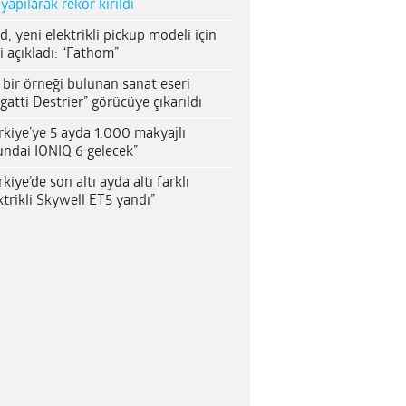
 yapılarak rekor kırıldı
d, yeni elektrikli pickup modeli için
i açıkladı: “Fathom”
 bir örneği bulunan sanat eseri
gatti Destrier” görücüye çıkarıldı
rkiye’ye 5 ayda 1.000 makyajlı
ndai IONIQ 6 gelecek”
rkiye’de son altı ayda altı farklı
ktrikli Skywell ET5 yandı”