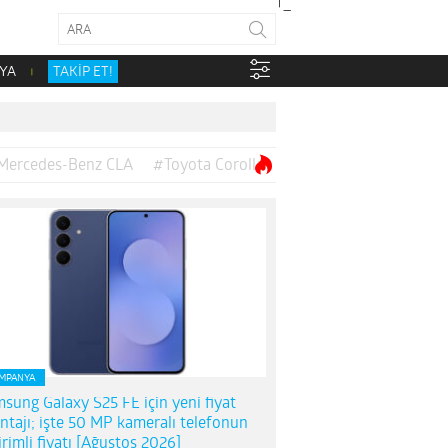
YA
TAKİP ET!
Mercedes-Benz CLA
#Toyota Corolla
MPANYA
sung Galaxy S25 FE için yeni fiyat
ntajı; işte 50 MP kameralı telefonun
irimli fiyatı [Ağustos 2026]