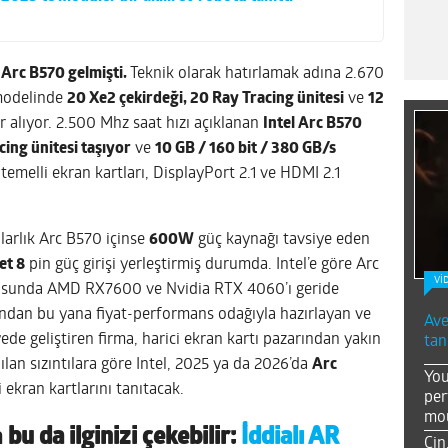
Arc B570 gelmişti.
Teknik olarak hatırlamak adına 2.670
odelinde
20 Xe2 çekirdeği, 20 Ray Tracing ünitesi
ve
12
r alıyor. 2.500 Mhz saat hızı açıklanan
Intel Arc B570
cing ünitesi taşıyor
ve
10 GB / 160 bit / 380 GB/s
 temelli ekran kartları, DisplayPort 2.1 ve HDMI 2.1
larlık Arc B570 içinse
600W
güç kaynağı tavsiye eden
et 8
pin güç girişi yerleştirmiş durumda. Intel’e göre Arc
Vİ
nusunda AMD RX7600 ve Nvidia RTX 4060’ı geride
aşından bu yana fiyat-performans odağıyla hazırlayan ve
Ave
ede geliştiren firma, harici ekran kartı pazarından yakın
tan
lan sızıntılara göre Intel, 2025 ya da 2026’da
Arc
You
i ekran kartlarını tanıtacak.
per
mou
a
bu da ilginizi çekebilir:
İddialı AR
Çin