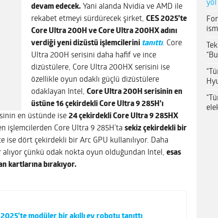
yol
devam edecek.
Yani alanda Nvidia ve AMD ile
rekabet etmeyi sürdürecek şirket,
CES 2025’te
For
ism
Core Ultra 200H ve Core Ultra 200HX adını
verdiği yeni dizüstü işlemcilerini
tanıttı
. Core
Tek
“Bu
Ultra 200H serisini daha hafif ve ince
dizüstülere, Core Ultra 200HX serisini ise
“Tü
özellikle oyun odaklı güçlü dizüstülere
Hyu
odaklayan Intel,
Core Ultra 200H serisinin en
“Tü
üstüne 16 çekirdekli Core Ultra 9 285H’ı
ele
sinin en üstünde ise
24 çekirdekli Core Ultra 9 285HX
ilen işlemcilerden Core Ultra 9 285H’ta
sekiz çekirdekli bir
e ise dört çekirdekli bir Arc GPU kullanılıyor. Daha
r alıyor çünkü odak nokta oyun olduğundan Intel,
esas
an kartlarına bırakıyor.
2025’te modüler bir akıllı ev robotu tanıttı