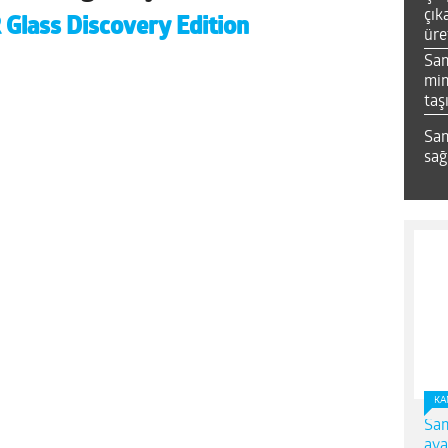
çık
 Glass Discovery Edition
üre
Sa
mim
taş
Sam
sağ
KA
Sam
ava