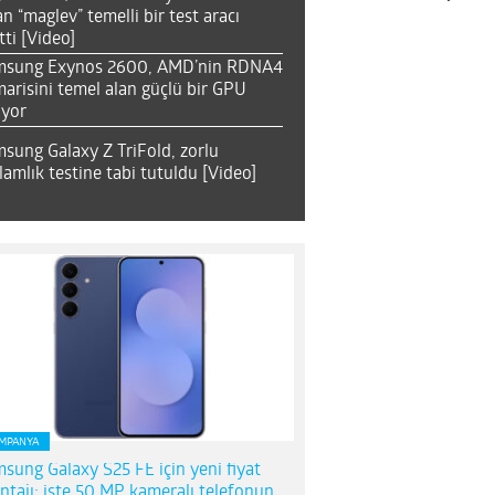
an “maglev” temelli bir test aracı
tti [Video]
msung Exynos 2600, AMD’nin RDNA4
arisini temel alan güçlü bir GPU
ıyor
sung Galaxy Z TriFold, zorlu
lamlık testine tabi tutuldu [Video]
MPANYA
sung Galaxy S25 FE için yeni fiyat
ntajı; işte 50 MP kameralı telefonun