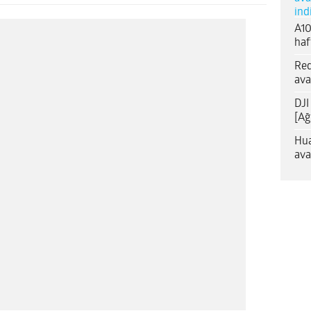
ind
A10
haf
Red
ava
DJI
[Ağ
Hua
ava