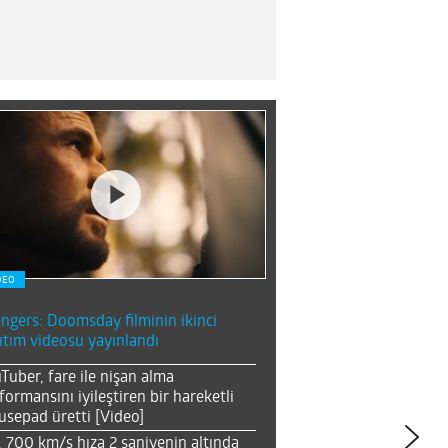
DEO
ngers: Doomsday filminin ikinci
ıtım videosu yayınlandı
Tuber, fare ile nişan alma
formansını iyileştiren bir hareketli
sepad üretti [Video]
, 700 km/s hıza 2 saniyenin altında