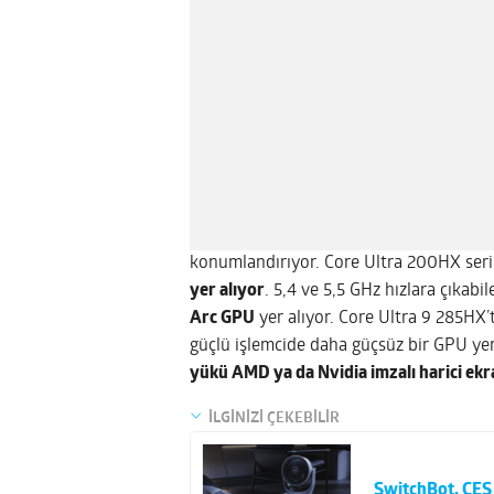
konumlandırıyor. Core Ultra 200HX seri
yer alıyor
. 5,4 ve 5,5 GHz hızlara çıkab
Arc GPU
yer alıyor. Core Ultra 9 285HX’t
güçlü işlemcide daha güçsüz bir GPU ye
yükü AMD ya da Nvidia imzalı harici ekr
İLGİNİZİ ÇEKEBİLİR
SwitchBot, CES 