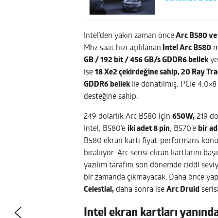
Intel’den yakın zaman önce
Arc B580 ve 
Mhz saat hızı açıklanan
Intel Arc B580
m
GB / 192 bit / 456 GB/s GDDR6 bellek
ye
ise
18 Xe2 çekirdeğine sahip, 20 Ray Tra
GDDR6 bellek
ile donatılmış. PCIe 4.0×8
desteğine sahip.
249 dolarlık Arc B580 için
650W,
219 do
Intel, B580’e
iki adet 8 pin
, B570’e
bir ad
B580 ekran kartı fiyat-performans ko
bırakıyor. Arc serisi ekran kartlarını b
yazılım tarafını son dönemde ciddi seviy
bir zamanda çıkmayacak.
Daha önce yapı
Celestial,
daha sonra ise
Arc Druid
seris
Intel ekran kartları yanınd