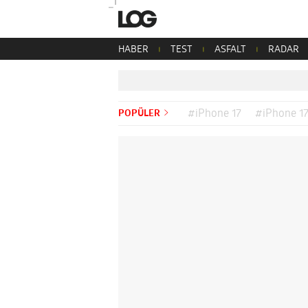
HABER
TEST
ASFALT
RADAR
POPÜLER
#iPhone 17
#iPhone 17