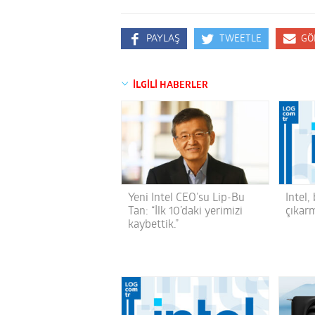
PAYLAŞ
TWEETLE
GÖ
İLGİLİ HABERLER
Yeni Intel CEO’su Lip-Bu
Intel,
Tan: “İlk 10’daki yerimizi
çıkar
kaybettik.”