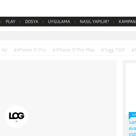
PLAY
DOSYA
UYGULAMA
NASIL YAPILIR?
KAMPAN
 Air
#iPhone 17 Pro
#iPhone 17 Pro Max
#Togg T10F
#
KA
Sam
ava
ind