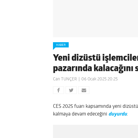
HABER
Yeni dizüstü işlemciler
pazarında kalacağını 
Can TUNÇER
06 Ocak 2025 20:25
CES 2025 fuarı kapsamında yeni dizüstü 
kalmaya devam edeceğini
duyurdu
.