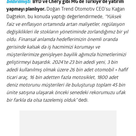
bildirilmişti
.
BYD ve Chery gibi MG de Türkiye’de yatırım
yapmayı planlıyor.
Doğan Trend Otomotiv CEO’su Kağan
Dağtekin, bu konuda yaptığı değerlendirmede,
“Yüksek
faiz ve enflasyon ortamında artan maliyetler, regülasyon
değişiklikleri ile stokların yönetiminde zorlandığımız bir yıl
oldu. Finansal anlamda hedeflerimizin önemli oranda
gerisinde kalsak da iş hacmimizi korumayı ve
müşterilerimize genişleyen bayilik ağımızla hizmetlerimizi
geliştirmeyi başardık. 2024’te 23 bin adedi yeni, 3 bin
adedi kullanılmış olmak üzere 26 bin adet otomobil + hafif
ticari araç, 16 bin adetten fazla motosiklet, 1800 adet
deniz motorunu müşterileri ile buluşturup toplam 45 bin
ünite satışına ulaşarak önceki senedeki rekorumuzu ufak
bir farkla da olsa tazelemiş olduk”
dedi.