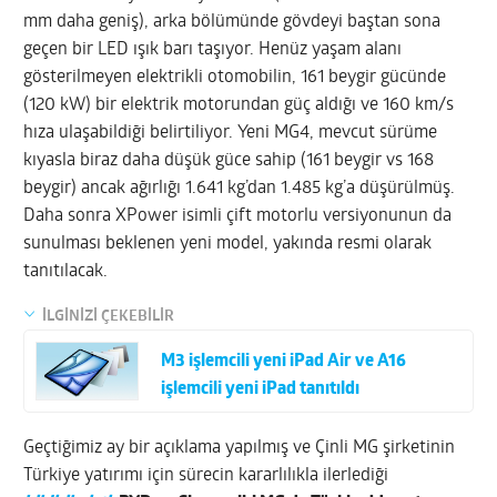
mm daha geniş), arka bölümünde gövdeyi baştan sona
geçen bir LED ışık barı taşıyor. Henüz yaşam alanı
gösterilmeyen elektrikli otomobilin, 161 beygir gücünde
(120 kW) bir elektrik motorundan güç aldığı ve 160 km/s
hıza ulaşabildiği belirtiliyor. Yeni MG4, mevcut sürüme
kıyasla biraz daha düşük güce sahip (161 beygir vs 168
beygir) ancak ağırlığı 1.641 kg’dan 1.485 kg’a düşürülmüş.
Daha sonra XPower isimli çift motorlu versiyonunun da
sunulması beklenen yeni model, yakında resmi olarak
tanıtılacak.
İLGİNİZİ ÇEKEBİLİR
M3 işlemcili yeni iPad Air ve A16
işlemcili yeni iPad tanıtıldı
Geçtiğimiz ay bir açıklama yapılmış ve Çinli MG şirketinin
Türkiye yatırımı için sürecin kararlılıkla ilerlediği