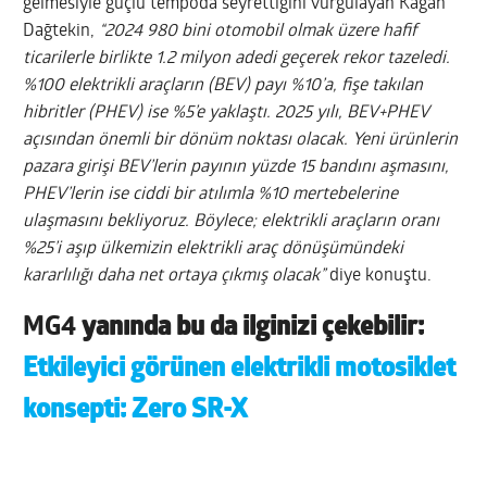
gelmesiyle güçlü tempoda seyrettiğini vurgulayan Kağan
Dağtekin,
“2024 980 bini otomobil olmak üzere hafif
ticarilerle birlikte 1.2 milyon adedi geçerek rekor tazeledi.
%100 elektrikli araçların (BEV) payı %10’a, fişe takılan
hibritler (PHEV) ise %5’e yaklaştı. 2025 yılı, BEV+PHEV
açısından önemli bir dönüm noktası olacak. Yeni ürünlerin
pazara girişi BEV’lerin payının yüzde 15 bandını aşmasını,
PHEV’lerin ise ciddi bir atılımla %10 mertebelerine
ulaşmasını bekliyoruz. Böylece; elektrikli araçların oranı
%25’i aşıp ülkemizin elektrikli araç dönüşümündeki
kararlılığı daha net ortaya çıkmış olacak”
diye konuştu.
MG4
yanında bu da ilginizi çekebilir:
Etkileyici görünen elektrikli motosiklet
konsepti: Zero SR-X