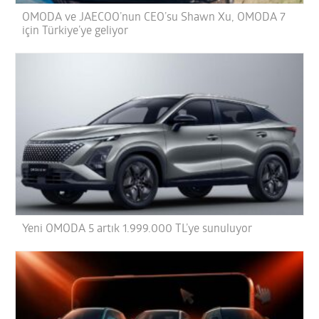
OMODA ve JAECOO’nun CEO’su Shawn Xu, OMODA 7
için Türkiye’ye geliyor
Yeni OMODA 5 artık 1.999.000 TL’ye sunuluyor