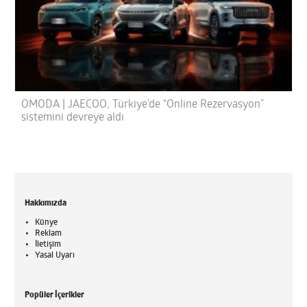
OMODA | JAECOO, Türkiye’de “Online Rezervasyon”
sistemini devreye aldı
Hakkımızda
Künye
Reklam
İletişim
Yasal Uyarı
Popüler İçerikler