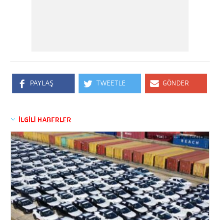
PAYLAŞ
TWEETLE
GÖNDER
İLGİLİ HABERLER