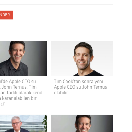
NDER
ül’de Apple CEO’su
Tim Cook’tan sonra yeni
k John Ternus, Tim
Apple CEO’su John Ternus
an farklı olarak kendi
olabilir
 karar alabilen bir
ci”