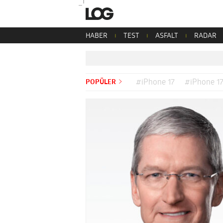
HABER
TEST
ASFALT
RADAR
POPÜLER
#iPhone 17
#iPhone 17