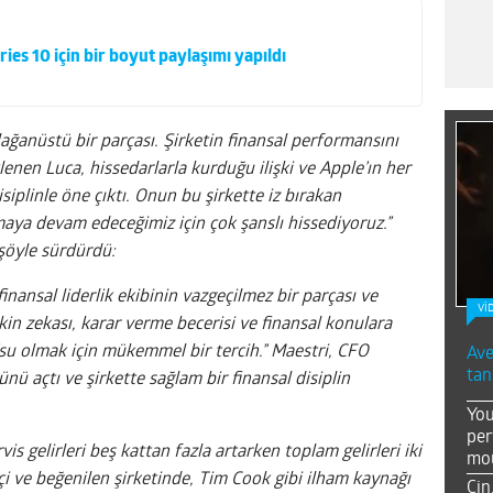
ies 10 için bir boyut paylaşımı yapıldı
ağanüstü bir parçası. Şirketin finansal performansını
lenen Luca, hissedarlarla kurduğu ilişki ve Apple’ın her
siplinle öne çıktı. Onun bu şirkette iz bırakan
maya devam edeceğimiz için çok şanslı hissediyoruz.”
şöyle sürdürdü:
inansal liderlik ekibinin vazgeçilmez bir parçası ve
Vİ
kin zekası, karar verme becerisi ve finansal konulara
’su olmak için mükemmel bir tercih.” Maestri, CFO
Ave
tan
ü açtı ve şirkette sağlam bir finansal disiplin
You
per
is gelirleri beş kattan fazla artarken toplam gelirleri iki
mou
kçi ve beğenilen şirketinde, Tim Cook gibi ilham kaynağı
Çin