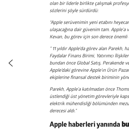
olan bir liderle birlikte çalışmak profes
sözlerini şöyle sürdürdü:
“Apple serüvenimin yeni etabını heyeca
ulaşacağına dair güvenim tam. Apple’a ve
Kevan, bu görev için son derece önemli o
” 11 yıldır Apple’da görev alan Parekh, h
Faydalar Finans Birimi, Yatırımcı İlişkil
bundan önce Global Satış, Perakende ve
Apple’daki görevine Apple’ın Ürün Pazarl
ekiplerine finansal destek biriminin yön
Parekh, Apple’a katılmadan önce Thomso
üstlendiği üst yönetim görevleriyle kap
elektrik mühendisliği bölümünden mezu
derecesi aldı.”
Apple haberleri yanında
bu