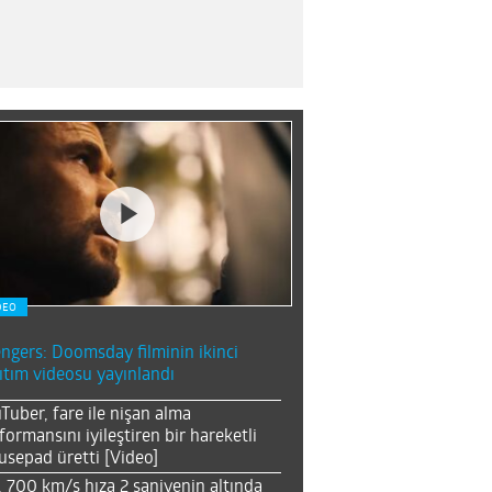
DEO
ngers: Doomsday filminin ikinci
ıtım videosu yayınlandı
Tuber, fare ile nişan alma
formansını iyileştiren bir hareketli
sepad üretti [Video]
, 700 km/s hıza 2 saniyenin altında