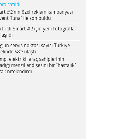
ara satıldı
rt #2’nin özel reklam kampanyası
vent Tuna” ile son buldu
ktrikli Smart #2 için yeni fotoğraflar
laşıldı
g’un servis noktası sayısı Türkiye
elinde 58’e ulaştı
mp, elektrikli araç sahiplerinin
adığı menzil endişesini bir “hastalık”
rak nitelendirdi