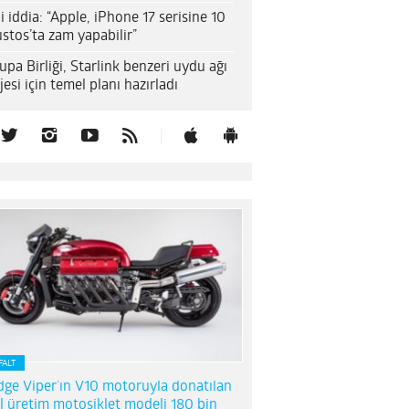
i iddia: “Apple, iPhone 17 serisine 10
stos’ta zam yapabilir”
upa Birliği, Starlink benzeri uydu ağı
jesi için temel planı hazırladı
FALT
ge Viper’ın V10 motoruyla donatılan
l üretim motosiklet modeli 180 bin