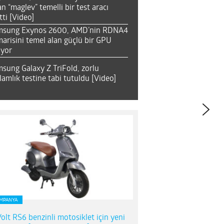
an “maglev” temelli bir test aracı
tti [Video]
msung Exynos 2600, AMD’nin RDNA4
arisini temel alan güçlü bir GPU
ıyor
sung Galaxy Z TriFold, zorlu
lamlık testine tabi tutuldu [Video]
MPANYA
olt RS6 benzinli motosiklet için yeni