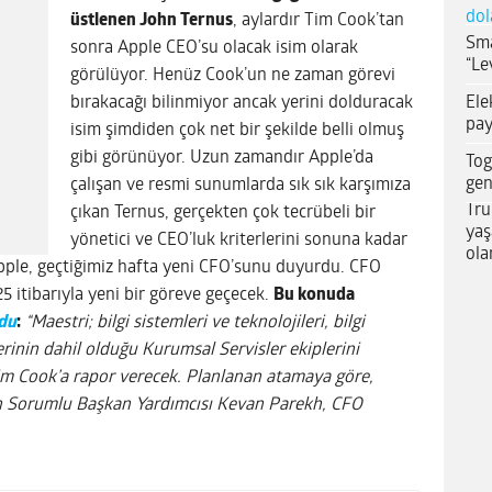
dol
üstlenen John Ternus
, aylardır Tim Cook’tan
Sma
sonra Apple CEO’su olacak isim olarak
“Le
görülüyor. Henüz Cook’un ne zaman görevi
Ele
bırakacağı bilinmiyor ancak yerini dolduracak
pay
isim şimdiden çok net bir şekilde belli olmuş
gibi görünüyor. Uzun zamandır Apple’da
Tog
gen
çalışan ve resmi sunumlarda sık sık karşımıza
Tru
çıkan Ternus, gerçekten çok tecrübeli bir
yaş
yönetici ve CEO’luk kriterlerini sonuna kadar
ola
 Apple, geçtiğimiz hafta yeni CFO’sunu duyurdu. CFO
 itibarıyla yeni bir göreve geçecek.
Bu konuda
du
:
“Maestri; bilgi sistemleri ve teknolojileri, bilgi
erinin dahil olduğu Kurumsal Servisler ekiplerini
m Cook’a rapor verecek. Planlanan atamaya göre,
en Sorumlu Başkan Yardımcısı Kevan Parekh, CFO