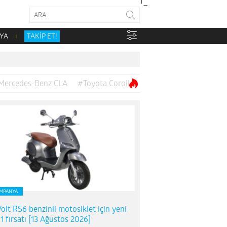
YA
TAKİP ET!
Mercedes-Benz CLA
#Toyota Corolla
MPANYA
olt RS6 benzinli motosiklet için yeni
1 fırsatı [13 Ağustos 2026]