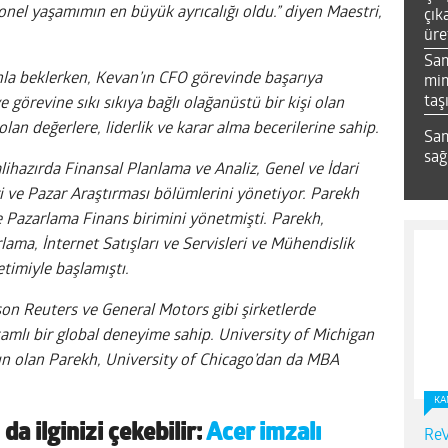
yonel yaşamımın en büyük ayrıcalığı oldu.” diyen Maestri,
çık
üre
Sa
nla beklerken, Kevan’ın CFO görevinde başarıya
mim
taş
 görevine sıkı sıkıya bağlı olağanüstü bir kişi olan
lan değerlere, liderlik ve karar alma becerilerine sahip.
Sam
sağ
alihazırda Finansal Planlama ve Analiz, Genel ve İdari
eri ve Pazar Araştırması bölümlerini yönetiyor. Parekh
 Pazarlama Finans birimini yönetmişti. Parekh,
ama, İnternet Satışları ve Servisleri ve Mühendislik
etimiyle başlamıştı.
n Reuters ve General Motors gibi şirketlerde
samlı bir global deneyime sahip. University of Michigan
n olan Parekh, University of Chicago’dan da MBA
KA
 da ilginizi çekebilir:
Acer imzalı
ReV