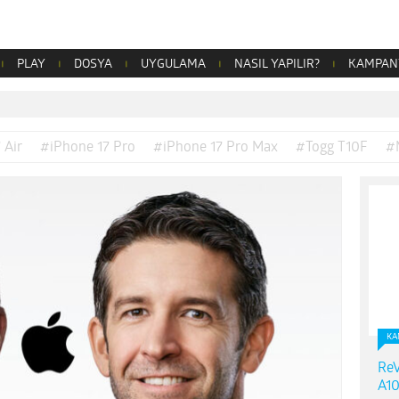
PLAY
DOSYA
UYGULAMA
NASIL YAPILIR?
KAMPAN
 Air
#iPhone 17 Pro
#iPhone 17 Pro Max
#Togg T10F
#
KA
ReV
A10