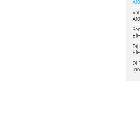
A10
Vol
A10
Sen
BİM
Dij
BİM
QLE
içi