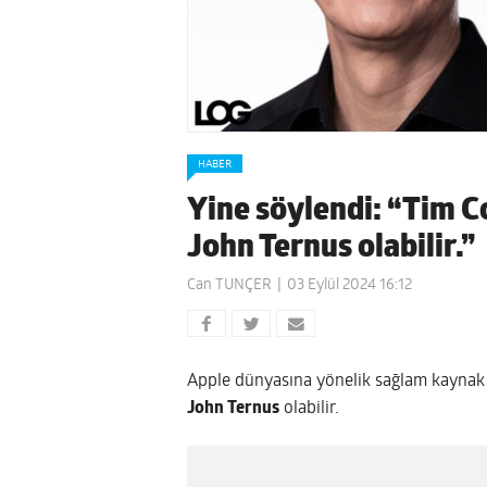
HABER
Yine söylendi: “Tim C
John Ternus olabilir.”
Can TUNÇER
03 Eylül 2024 16:12
Apple dünyasına yönelik sağlam kaynak
John Ternus
olabilir.