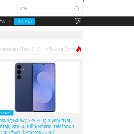
YA
TAKİP ET!
Mercedes-Benz CLA
#Toyota Corolla
MPANYA
sung Galaxy S25 FE için yeni fiyat
ntajı; işte 50 MP kameralı telefonun
irimli fiyatı [Ağustos 2026]