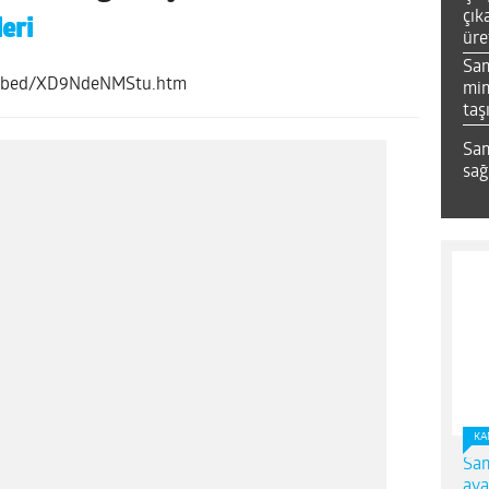
çık
eri
üre
Sa
/embed/XD9NdeNMStu.htm
mim
taş
Sam
sağ
KA
Sam
ava