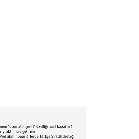
en “otomatik çeviri” özelliği nasıl kapatılır?
’yi aktif hale getirme
d akıllı hoparlörlerde Türkçe Siri dil desteği