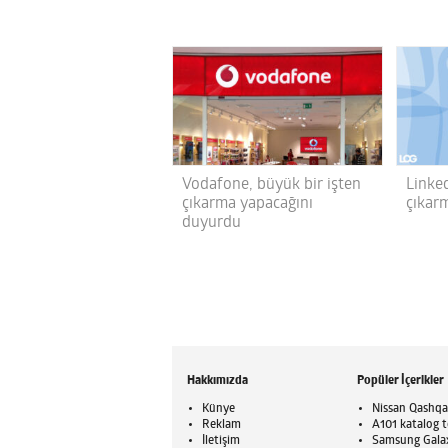
Vodafone, büyük bir işten
Linked
çıkarma yapacağını
çıkar
duyurdu
Hakkımızda
Popüler İçerikler
Künye
Nissan Qashqai
Reklam
A101 katalog t
İletişim
Samsung Galaxy