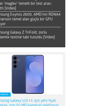
an “maglev” temelli bir test aracı
tti [Video]
msung Exynos 2600, AMD’nin RDNA4
arisini temel alan güçlü bir GPU
ıyor
sung Galaxy Z TriFold, zorlu
lamlık testine tabi tutuldu [Video]
MPANYA
sung Galaxy S25 FE için yeni fiyat
ntajı; işte 50 MP kameralı telefonun