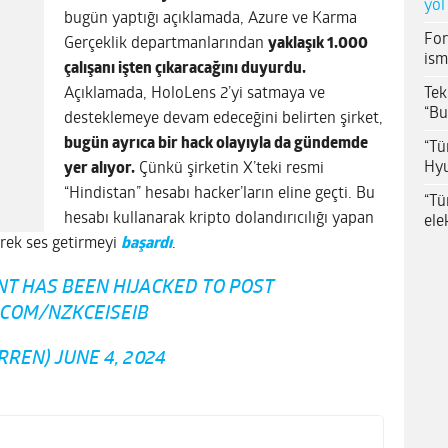
yol
bugün yaptığı açıklamada, Azure ve Karma
For
Gerçeklik departmanlarından
yaklaşık 1.000
ism
çalışanı işten çıkaracağını duyurdu.
Tek
Açıklamada, HoloLens 2’yi satmaya ve
“Bu
desteklemeye devam edeceğini belirten şirket,
bugün ayrıca bir hack olayıyla da gündemde
“Tü
Hyu
yer alıyor.
Çünkü şirketin X’teki resmi
“Hindistan” hesabı hacker’ların eline geçti. Bu
“Tü
hesabı kullanarak kripto dolandırıcılığı yapan
ele
erek ses getirmeyi
başardı
.
NT HAS BEEN HIJACKED TO POST
.COM/NZKCEISEIB
RREN)
JUNE 4, 2024