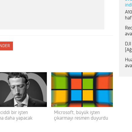
ind
A10
haf
Red
ava
DJI
NDER
[Ağ
Hua
ava
ciddi bir işten
Microsoft, büyük işten
ma daha yapacak
çıkarmayı resmen duyurdu