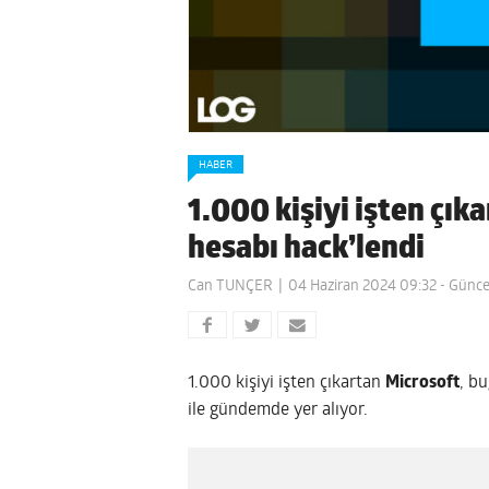
HABER
1.000 kişiyi işten çı
hesabı hack’lendi
Can TUNÇER
04 Haziran 2024 09:32
- Günce
1.000 kişiyi işten çıkartan
Microsoft
, b
ile gündemde yer alıyor.