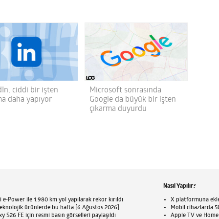
In, ciddi bir işten
Microsoft sonrasında
ma daha yapıyor
Google da büyük bir işten
çıkarma duyurdu
Nasıl Yapılır?
 e-Power ile 1.980 km yol yapılarak rekor kırıldı
X platformuna eklen
eknolojik ürünlerde bu hafta [6 Ağustos 2026]
Mobil cihazlarda 5G
 S26 FE için resmi basın görselleri paylaşıldı
Apple TV ve HomePo