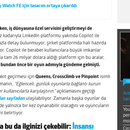
Watch FE için tasarım ortaya çıkarıldı
n, iş dünyasına özel servisini geliştirmeyi de
 kadarıyla LinkedIn platformu yakında Copilot ile
zla detay bulunmuyor, şirket platformda hali hazırda
or. Copilot ile beraber kullanıcılara büyük imkanlar
 tam 26 milyar dolara aldığı platform için bu aralar,
s bundan önce bir oyun adımıyla gündeme gelmişti.
akit geçirmesi için
Queens, Crossclimb ve Pinpoint
isimli
Vİ
irmanın,
“Eğlenceli, günlük oyunlarla bağlantı kurun.
 kullanıcılarla karşılaştırın.”
açıklamasını geçtiği
Ave
ılan sayfadan
ulaşılabiliyor. Zamanla başka oyunlar da
tan
 yalnızca bir kez oynanabilir olacağını ve oyuncuların
You
i belirtiyor.
per
mou
 bu da ilginizi çekebilir:
İnsansı
Çin