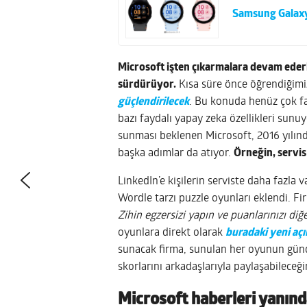
Samsung Galaxy 
Microsoft işten çıkarmalara devam ederke
sürdürüyor.
Kısa süre önce öğrendiğimiz
güçlendirilecek
. Bu konuda henüz çok fa
bazı faydalı yapay zeka özellikleri sunuy
sunması beklenen Microsoft, 2016 yılında
başka adımlar da atıyor.
Örneğin, servi
LinkedIn’e kişilerin serviste daha fazla v
Wordle tarzı puzzle oyunları eklendi. F
Zihin egzersizi yapın ve puanlarınızı diğer
oyunlara direkt olarak
buradaki yeni aç
sunacak firma, sunulan her oyunun günde
skorlarını arkadaşlarıyla paylaşabileceğin
Microsoft haberleri yanında