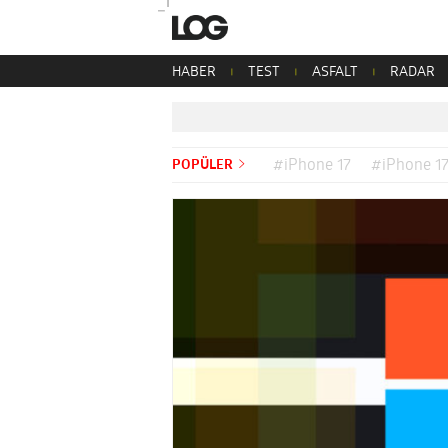
HABER
TEST
ASFALT
RADAR
POPÜLER
#iPhone 17
#iPhone 17