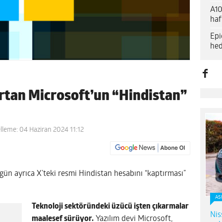
A10
haf
Epi
hed
kartan Microsoft’un “Hindistan”
lleme: 04 Haziran 2024 11:12
ugün ayrıca X’teki resmi Hindistan hesabını “kaptırması”
AS
Teknoloji sektöründeki üzücü işten çıkarmalar
Nis
maalesef sürüyor.
Yazılım devi Microsoft,