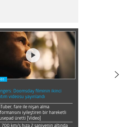
DEO
ngers: Doomsday filminin ikinci
ıtım videosu yayınlandı
Tuber, fare ile nişan alma
formansını iyileştiren bir hareketli
sepad üretti [Video]
, 700 km/s hıza 2 saniyenin altında