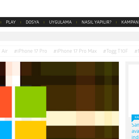
PLAY
DOSYA
UYGULAMA
NASIL YAPILIR?
KAMPAN
 Air
#iPhone 17 Pro
#iPhone 17 Pro Max
#Togg T10F
#
KA
Sam
ava
ind