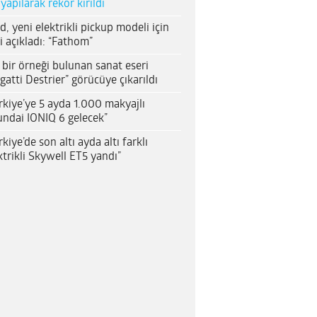
 yapılarak rekor kırıldı
d, yeni elektrikli pickup modeli için
i açıkladı: “Fathom”
 bir örneği bulunan sanat eseri
gatti Destrier” görücüye çıkarıldı
rkiye’ye 5 ayda 1.000 makyajlı
ndai IONIQ 6 gelecek”
rkiye’de son altı ayda altı farklı
ktrikli Skywell ET5 yandı”