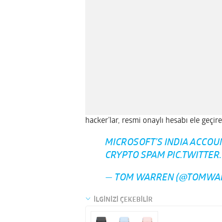
hacker’lar, resmi onaylı hesabı ele geçir
MICROSOFT’S INDIA ACCOU
CRYPTO SPAM
PIC.TWITTER
— TOM WARREN (@TOMWA
İLGİNİZİ ÇEKEBİLİR