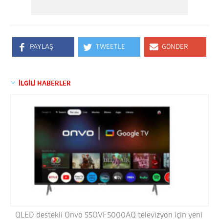
PAYLAŞ
TWEETLE
GÖNDER
İLGİLİ HABERLER
QLED destekli Onvo 55OVF5000AQ televizyon için yeni