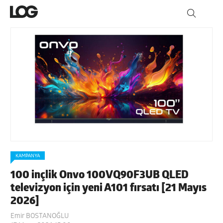
KAMPANYA
100 inçlik Onvo 100VQ90F3UB QLED
televizyon için yeni A101 fırsatı [21 Mayıs
2026]
Emir BOSTANOĞLU