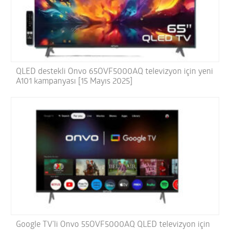
QLED destekli Onvo 65OVF5000AQ televizyon için yeni
A101 kampanyası [15 Mayıs 2025]
Google TV’li Onvo 55OVF5000AQ QLED televizyon için