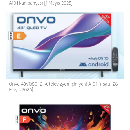
A101 kampanyası [1 Mayıs 2025]
Onvo 43VQ80F2FA televizyon için yeni A101 fırsatı [26
Mayıs 2026]