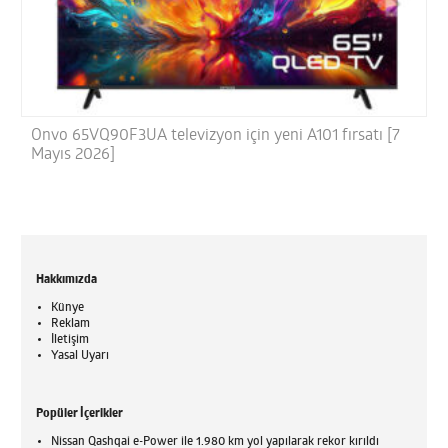
Onvo 65VQ90F3UA televizyon için yeni A101 fırsatı [7
Mayıs 2026]
Hakkımızda
Künye
Reklam
İletişim
Yasal Uyarı
Popüler İçerikler
Nissan Qashqai e-Power ile 1.980 km yol yapılarak rekor kırıldı