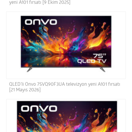
yeni A101 fırsatı [9 Ekim 2025]
QLED’li Onvo 75VQ90F3UA televizyon yeni A101 fırsatı
[21 Mayıs 2026]