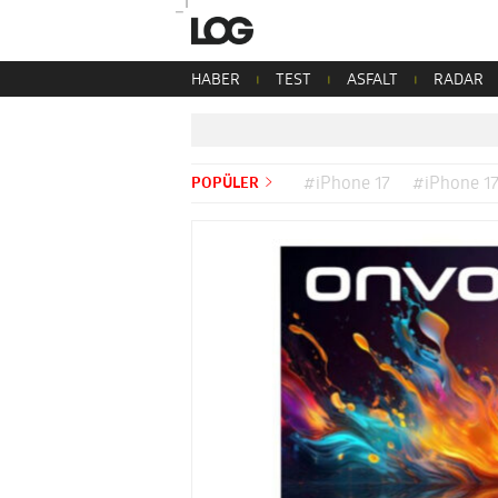
HABER
TEST
ASFALT
RADAR
POPÜLER
#iPhone 17
#iPhone 17