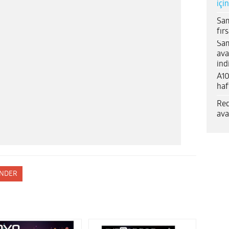
içi
Sam
fır
Sam
ava
ind
A10
haf
Red
ava
NDER