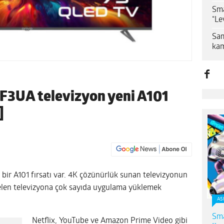
Sma
“Le
Sam
kam
F3UA televizyon yeni A101
]
i bir A101 fırsatı var. 4K çözünürlük sunan televizyonun
elen televizyona çok sayıda uygulama yüklemek
AS
Sma
Netflix, YouTube ve Amazon Prime Video gibi