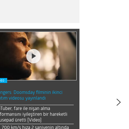
DEO
ngers: Doomsday filminin ikinci
ıtım videosu yayınlandı
Tuber, fare ile nişan alma
formansını iyileştiren bir hareketli
sepad üretti [Video]
, 700 km/s hıza 2 saniyenin altında