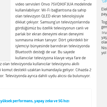
“Le
video servisleri Onvo 75VQ90F3UA modelinde
Ele
kullanılabiliyor. Wi-Fi bağlantısına da sahip
pay
olan televizyon QLED ekran teknolojisiyle
Tog
dikkat çekiyor. Samsung’un televizyonlarında
gen
gördüğümüz bu özellik televizyonun canlı ve
Tru
parlak bir ekran deneyimi ekran deneyimi
yaş
sunmasına imkan tanıyor. Dört çekirdekli bir
ola
işlemciyi bünyesinde barındıran televizyonda
Nis
Bluetooth desteği de var. Bu sayede
yol
kullanıcılar televizyona klavye veya fare de
 olan televizyonda kullanıcılar televizyonu akıllı
sli komut destekli uzaktan kumandayla geliyor. Cihazda 2
. Televizyonda ayrıca dahili uydu alıcısı da bulunuyor.
 yüksek performans, yapay zeka ve 5G hızı