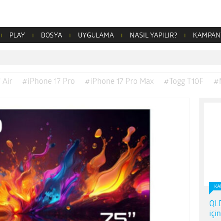
PLAY
DOSYA
UYGULAMA
NASIL YAPILIR?
KAMPAN
 Air
#iPhone 17 Pro
#iPhone 17 Pro Max
#Togg T10F
#
KA
QLE
içi