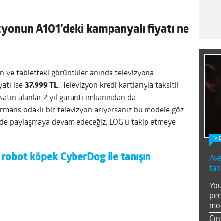
onun A101’deki kampanyalı fiyatı ne
on ve tabletteki görüntüler anında televizyona
yatı ise
37.999 TL
. Televizyon kredi kartlarıyla taksitli
 satın alanlar 2 yıl garanti imkanından da
ormans odaklı bir televizyon arıyorsanız bu modele göz
ni de paylaşmaya devam edeceğiz, LOG’u takip etmeye
Vİ
 robot köpek CyberDog ile tanışın
Ave
tan
You
per
mou
Çin