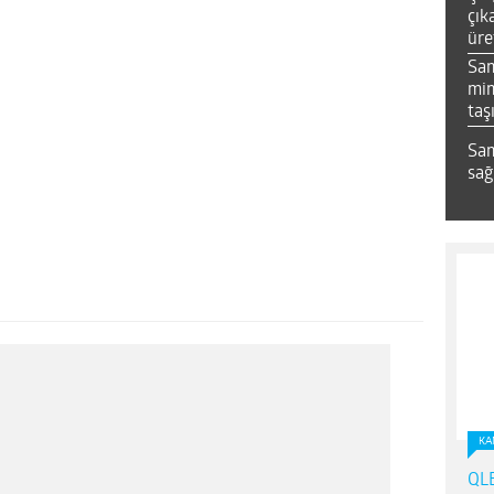
çık
üre
Sa
mim
taş
Sam
sağ
KA
QLE