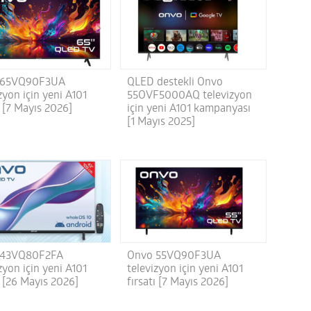
 65VQ90F3UA
QLED destekli Onvo
zyon için yeni A101
55OVF5000AQ televizyon
ı [7 Mayıs 2026]
için yeni A101 kampanyası
[1 Mayıs 2025]
 43VQ80F2FA
Onvo 55VQ90F3UA
zyon için yeni A101
televizyon için yeni A101
ı [26 Mayıs 2026]
fırsatı [7 Mayıs 2026]