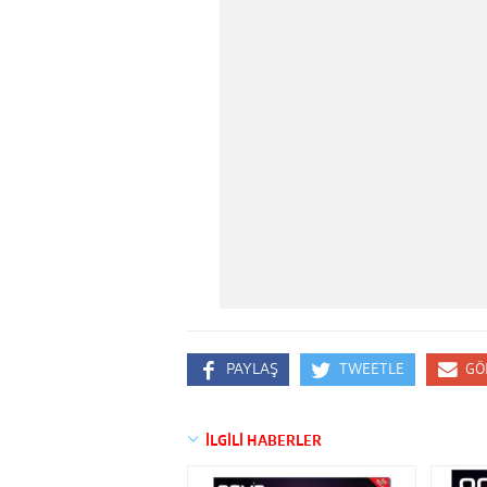
PAYLAŞ
TWEETLE
GÖ
İLGİLİ HABERLER