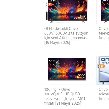
QLED destekli Onvo
Onvo
65OVF5000AQ televizyon
televi
için yeni A101 kampanyası
fırsat
[15 Mayıs 2025]
100 inçlik Onvo
Onvo
100VQ90F3UB QLED
televi
televizyon için yeni A101
fırsat
fırsatı [21 Mayıs 2026]