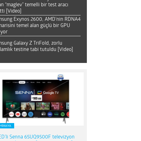
an “maglev” temelli bir test aracı
tti [Video]
msung Exynos 2600, AMD’nin RDNA4
arisini temel alan güçlü bir GPU
ıyor
sung Galaxy Z TriFold, zorlu
lamlık testine tabi tutuldu [Video]
MPANYA
D’li Senna 65UQ9500F televizyon