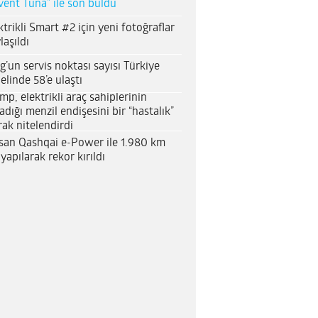
vent Tuna” ile son buldu
ktrikli Smart #2 için yeni fotoğraflar
laşıldı
g’un servis noktası sayısı Türkiye
elinde 58’e ulaştı
mp, elektrikli araç sahiplerinin
adığı menzil endişesini bir “hastalık”
rak nitelendirdi
san Qashqai e-Power ile 1.980 km
 yapılarak rekor kırıldı