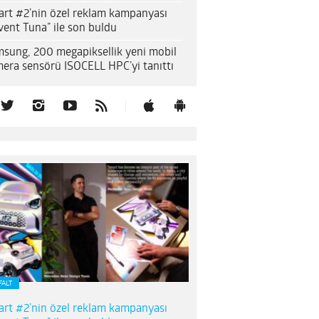
rt #2’nin özel reklam kampanyası
vent Tuna” ile son buldu
sung, 200 megapiksellik yeni mobil
era sensörü ISOCELL HPC’yi tanıttı
FALT
rt #2’nin özel reklam kampanyası