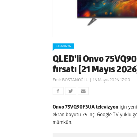
KAMPANYA
QLED’li Onvo 75VQ90
fırsatı [21 Mayıs 2026
Emir BOSTANOĞLU
16 Mayıs 2026 17:00
Onvo 75VQ90F3UA televizyon
için yen
ekran boyutu 75 inç. Google TV yüklü g
mümkün.