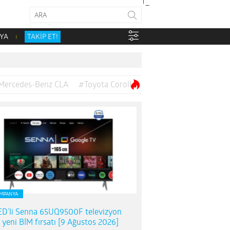
YA
TAKİP ET!
Mercedes-Benz CLA
#Toyota Corolla
MPANYA
D’li Senna 65UQ9500F televizyon
n yeni BİM fırsatı [9 Ağustos 2026]