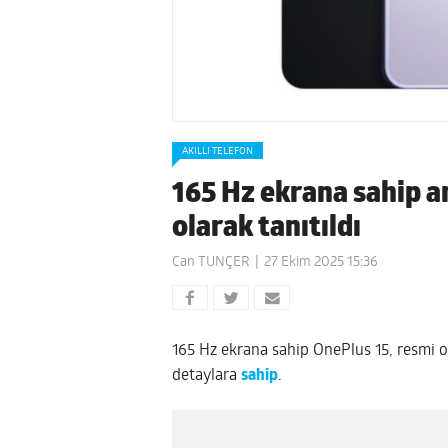
AKILLI TELEFON
165 Hz ekrana sahip a
olarak tanıtıldı
Can TUNÇER
27 Ekim 2025 15:36
165 Hz ekrana sahip OnePlus 15, resmi ol
detaylara
sahip
.