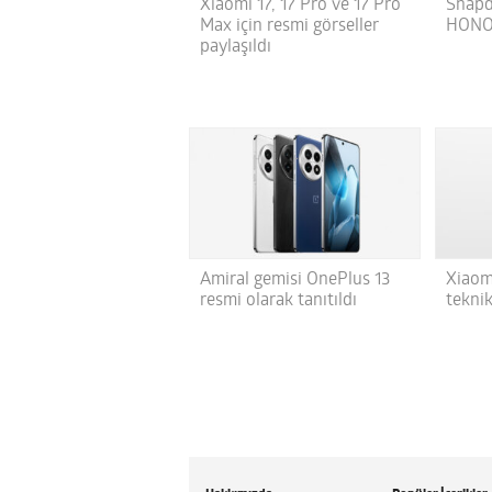
Xiaomi 17, 17 Pro ve 17 Pro
Snapdr
Max için resmi görseller
HONOR
paylaşıldı
Amiral gemisi OnePlus 13
Xiaomi
resmi olarak tanıtıldı
teknik