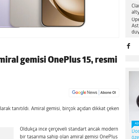
Cla
alt
Ope
Ast
du
miral gemisi OnePlus 15, resmi
arak tanıtıldı. Amiral gemisi, birçok açıdan dikkat çeken
AS
Oldukça ince çerçeveli standart ancak modern
Dod
bir tasarıma sahip olan amiral gemisi OnePlus
öze