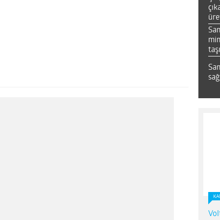
çık
üre
Sa
mim
taş
Sam
sağ
KA
Vol