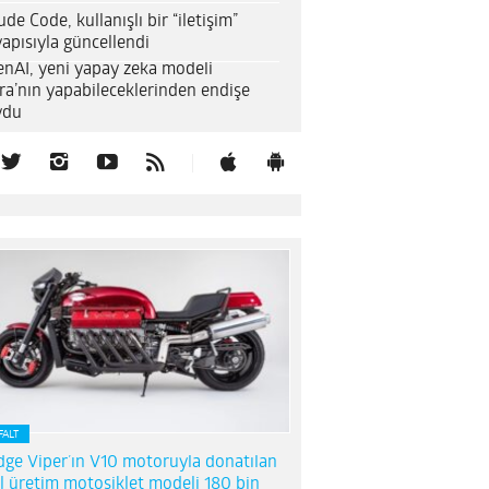
ude Code, kullanışlı bir “iletişim”
yapısıyla güncellendi
nAI, yeni yapay zeka modeli
ra’nın yapabileceklerinden endişe
ydu
FALT
ge Viper’ın V10 motoruyla donatılan
l üretim motosiklet modeli 180 bin