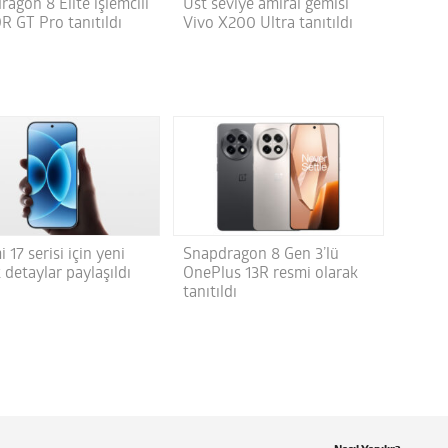
agon 8 Elite işlemcili
Üst seviye amiral gemisi
 GT Pro tanıtıldı
Vivo X200 Ultra tanıtıldı
 17 serisi için yeni
Snapdragon 8 Gen 3’lü
 detaylar paylaşıldı
OnePlus 13R resmi olarak
tanıtıldı