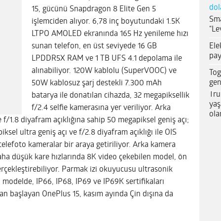
dol
15, gücünü Snapdragon 8 Elite Gen 5
Sma
işlemciden alıyor. 6,78 inç boyutundaki 1.5K
“Le
LTPO AMOLED ekranında 165 Hz yenileme hızı
Ele
sunan telefon, en üst seviyede 16 GB
pay
LPDDR5X RAM ve 1 TB UFS 4.1 depolama ile
alınabiliyor. 120W kablolu (SuperVOOC) ve
Tog
gen
50W kablosuz şarj destekli 7.300 mAh
Tru
batarya ile donatılan cihazda, 32 megapiksellik
yaş
f/2.4 selfie kamerasına yer veriliyor. Arka
ola
e f/1.8 diyafram açıklığına sahip 50 megapiksel geniş açı;
ksel ultra geniş açı ve f/2.8 diyafram açıklığı ile OIS
telefoto kameralar bir araya getiriliyor. Arka kamera
aha düşük kare hızlarında 8K video çekebilen model, ön
rçekleştirebiliyor. Parmak izi okuyucusu ultrasonik
n modelde, IP66, IP68, IP69 ve IP69K sertifikaları
dan başlayan OnePlus 15, kasım ayında Çin dışına da