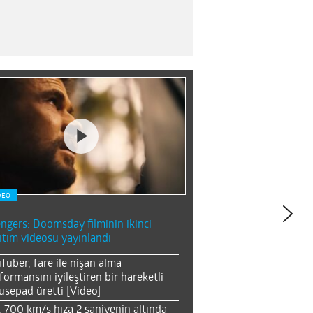
DEO
ngers: Doomsday filminin ikinci
ıtım videosu yayınlandı
Tuber, fare ile nişan alma
formansını iyileştiren bir hareketli
sepad üretti [Video]
, 700 km/s hıza 2 saniyenin altında