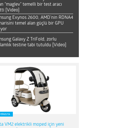
an “maglev” temelli bir test aracı
tti [Video]
msung Exynos 2600, AMD’nin RDNA4
arisini temel alan güçlü bir GPU
ıyor
sung Galaxy Z TriFold, zorlu
lamlık testine tabi tutuldu [Video]
MPANYA
ta VM2 elektrikli moped için yeni