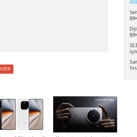
A10
Sen
BİM
Dij
BİM
QLE
içi
Sam
fır
NDER