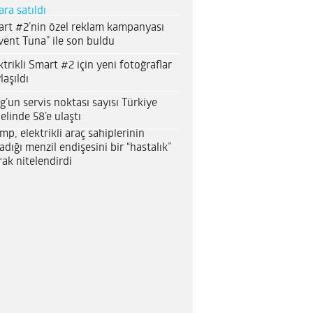
ara satıldı
rt #2’nin özel reklam kampanyası
vent Tuna” ile son buldu
ktrikli Smart #2 için yeni fotoğraflar
laşıldı
g’un servis noktası sayısı Türkiye
elinde 58’e ulaştı
mp, elektrikli araç sahiplerinin
adığı menzil endişesini bir “hastalık”
rak nitelendirdi