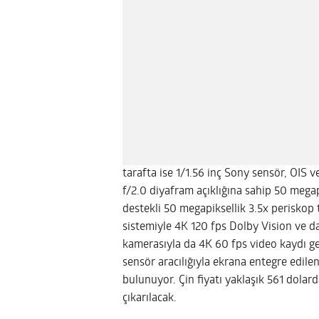
tarafta ise 1/1.56 inç Sony sensör, OIS v
f/2.0 diyafram açıklığına sahip 50 megapi
destekli 50 megapiksellik 3.5x periskop 
sistemiyle 4K 120 fps Dolby Vision ve d
kamerasıyla da 4K 60 fps video kaydı ge
sensör aracılığıyla ekrana entegre edile
bulunuyor. Çin fiyatı yaklaşık 561 dolar
çıkarılacak.