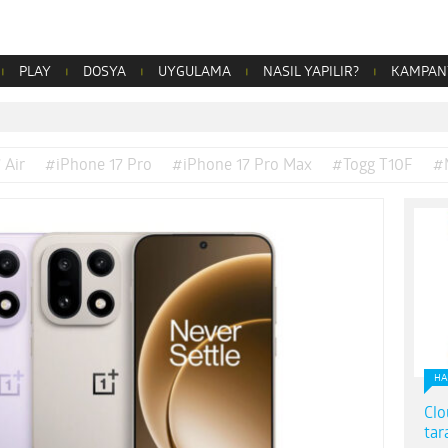
PLAY
DOSYA
UYGULAMA
NASIL YAPILIR?
KAMPAN
 Air
#iPhone 17 Pro
#iPhone 17 Pro Max
#Togg T10F
#
HA
Clo
tar