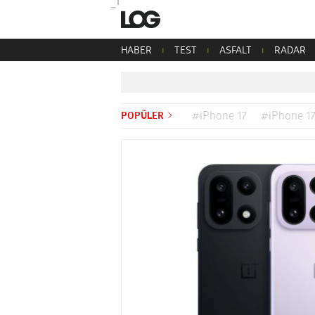
HABER
TEST
ASFALT
RADAR
POPÜLER
#iPhone 17
#iPhone 17