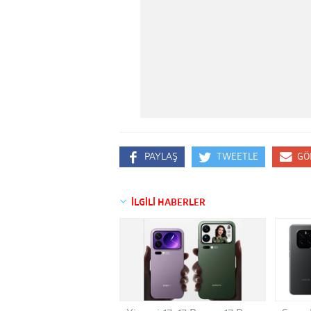
PAYLAŞ
TWEETLE
GÖ
İLGİLİ HABERLER