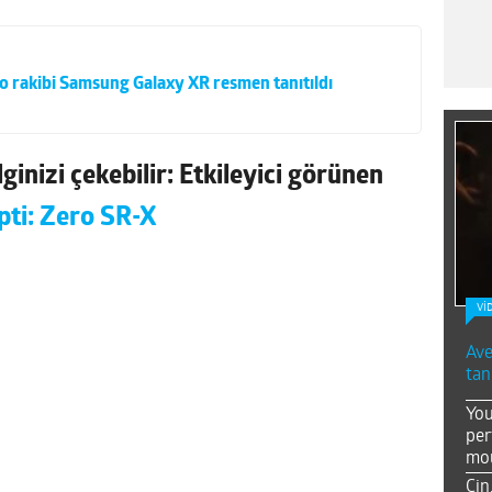
o rakibi Samsung Galaxy XR resmen tanıtıldı
ginizi çekebilir: Etkileyici görünen
pti: Zero SR-X
Vİ
Ave
tan
You
per
mou
Çin