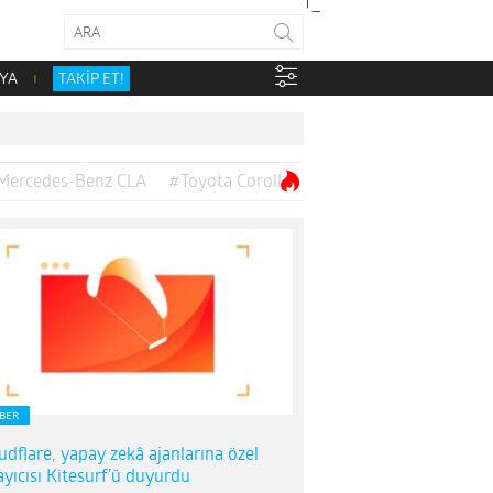
YA
TAKİP ET!
Mercedes-Benz CLA
#Toyota Corolla
BER
udflare, yapay zekâ ajanlarına özel
ayıcısı Kitesurf’ü duyurdu