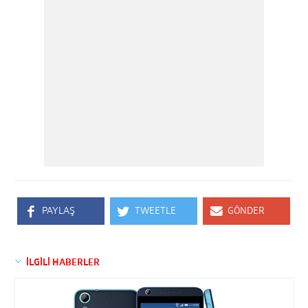
PAYLAŞ
TWEETLE
GÖNDER
İLGİLİ HABERLER