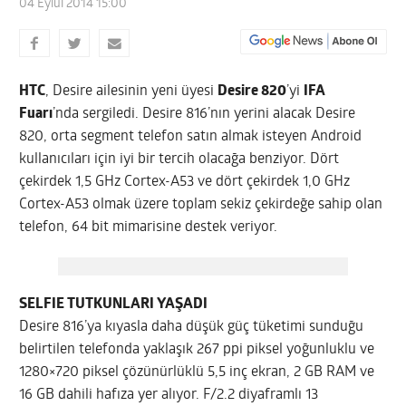
04 Eylül 2014 15:00
HTC
, Desire ailesinin yeni üyesi
Desire 820
’yi
IFA
Fuarı
’nda sergiledi. Desire 816’nın yerini alacak Desire
820, orta segment telefon satın almak isteyen Android
kullanıcıları için iyi bir tercih olacağa benziyor. Dört
çekirdek 1,5 GHz Cortex-A53 ve dört çekirdek 1,0 GHz
Cortex-A53 olmak üzere toplam sekiz çekirdeğe sahip olan
telefon, 64 bit mimarisine destek veriyor.
SELFIE TUTKUNLARI YAŞADI
Desire 816’ya kıyasla daha düşük güç tüketimi sunduğu
belirtilen telefonda yaklaşık 267 ppi piksel yoğunluklu ve
1280×720 piksel çözünürlüklü 5,5 inç ekran, 2 GB RAM ve
16 GB dahili hafıza yer alıyor. F/2.2 diyaframlı 13