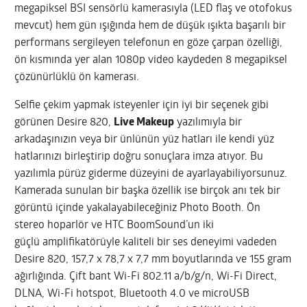
megapiksel BSI sensörlü kamerasıyla (LED flaş ve otofokus
mevcut) hem gün ışığında hem de düşük ışıkta başarılı bir
performans sergileyen telefonun en göze çarpan özelliği,
ön kısmında yer alan 1080p video kaydeden 8 megapiksel
çözünürlüklü ön kamerası.
Selfie çekim yapmak isteyenler için iyi bir seçenek gibi
görünen Desire 820,
Live Makeup
yazılımıyla bir
arkadaşınızın veya bir ünlünün yüz hatları ile kendi yüz
hatlarınızı birleştirip doğru sonuçlara imza atıyor. Bu
yazılımla pürüz giderme düzeyini de ayarlayabiliyorsunuz.
Kamerada sunulan bir başka özellik ise birçok anı tek bir
görüntü içinde yakalayabileceğiniz Photo Booth. Ön
stereo hoparlör ve HTC BoomSound’un iki
güçlü amplifikatörüyle kaliteli bir ses deneyimi vadeden
Desire 820, 157,7 x 78,7 x 7,7 mm boyutlarında ve 155 gram
ağırlığında. Çift bant Wi-Fi 802.11 a/b/g/n, Wi-Fi Direct,
DLNA, Wi-Fi hotspot, Bluetooth 4.0 ve microUSB