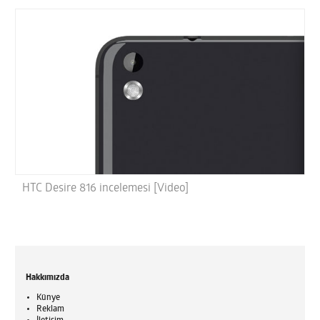
HTC Desire 816 incelemesi [Video]
Hakkımızda
Künye
Reklam