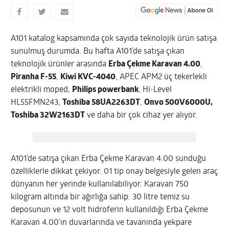
A101 katalog kapsamında çok sayıda teknolojik ürün satışa
sunulmuş durumda. Bu hafta A101’de satışa çıkan
teknolojik ürünler arasında
Erba Çekme Karavan 4.00
,
Piranha F-55
,
Kiwi KVC-4040
, APEC APM2 üç tekerlekli
elektrikli moped,
Philips powerbank
, Hi-Level
HL55FMN243,
Toshiba 58UA2263DT
,
Onvo 500V6000U,
Toshiba 32W2163DT
ve daha bir çok cihaz yer alıyor.
A101’de satışa çıkan Erba Çekme Karavan 4.00 sunduğu
özelliklerle dikkat çekiyor. 01 tip onay belgesiyle gelen araç
dünyanın her yerinde kullanılabiliyor. Karavan 750
kilogram altında bir ağırlığa sahip. 30 litre temiz su
deposunun ve 12 volt hidroferin kullanıldığı Erba Çekme
Karavan 4.00’ın duvarlarında ve tavanında yekpare