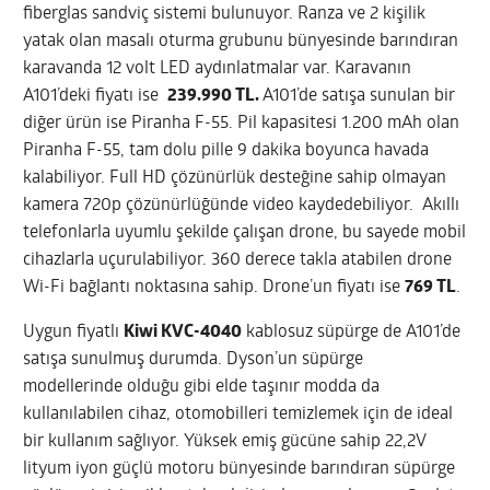
fiberglas sandviç sistemi bulunuyor. Ranza ve 2 kişilik
yatak olan masalı oturma grubunu bünyesinde barındıran
karavanda 12 volt LED aydınlatmalar var. Karavanın
A101’deki fiyatı ise
239.990 TL.
A101’de satışa sunulan bir
diğer ürün ise Piranha F-55. Pil kapasitesi 1.200 mAh olan
Piranha F-55, tam dolu pille 9 dakika boyunca havada
kalabiliyor. Full HD çözünürlük desteğine sahip olmayan
kamera 720p çözünürlüğünde video kaydedebiliyor. Akıllı
telefonlarla uyumlu şekilde çalışan drone, bu sayede mobil
cihazlarla uçurulabiliyor. 360 derece takla atabilen drone
Wi-Fi bağlantı noktasına sahip. Drone’un fiyatı ise
769 TL
.
Uygun fiyatlı
Kiwi KVC-4040
kablosuz süpürge de A101’de
satışa sunulmuş durumda. Dyson’un süpürge
modellerinde olduğu gibi elde taşınır modda da
kullanılabilen cihaz, otomobilleri temizlemek için de ideal
bir kullanım sağlıyor. Yüksek emiş gücüne sahip 22,2V
lityum iyon güçlü motoru bünyesinde barındıran süpürge