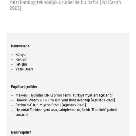
A101 katalog teknolojik ürünlerde bu hafta [20 Kasım
2025]
Hakkımızda
Künye
Reklam
İletişim
Yasal Uyarı
Popüler İçerikler
Makyajlı Hyundai IONIQ 6'nın resmi Türkiye fiyatları açıklandı
Huawei Watch GT 6 Pro için yeni fiyat avantajı [Ağustos 2026]
Redmi 15C için Migros fırsatı [Ağustos 2026]
Hyundai Türkiye, yeni araç sahiplerine üç farklı "Bluelink" paketi
sunacak
Nasıl Yapılır?