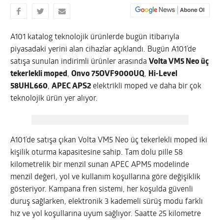
A101 katalog teknolojik ürünlerde bugün itibarıyla
piyasadaki yerini alan cihazlar açıklandı. Bugün A101’de
satışa sunulan indirimli ürünler arasında
Volta VM5 Neo üç
tekerlekli moped
,
Onvo 75OVF9000UQ
,
Hi-Level
58UHL660
,
APEC APS2
elektrikli moped ve daha bir çok
teknolojik ürün yer alıyor.
A101’de satışa çıkan Volta VM5 Neo üç tekerlekli moped iki
kişilik oturma kapasitesine sahip. Tam dolu pille 58
kilometrelik bir menzil sunan APEC APM5 modelinde
menzil değeri, yol ve kullanım koşullarına göre değişiklik
gösteriyor. Kampana fren sistemi, her koşulda güvenli
duruş sağlarken, elektronik 3 kademeli sürüş modu farklı
hız ve yol koşullarına uyum sağlıyor. Saatte 25 kilometre