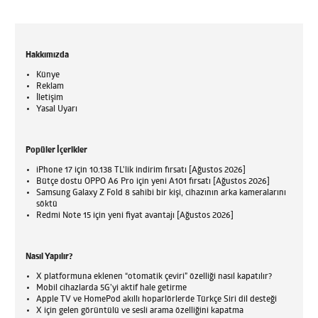
Hakkımızda
Künye
Reklam
İletişim
Yasal Uyarı
Popüler İçerikler
iPhone 17 için 10.138 TL'lik indirim fırsatı [Ağustos 2026]
Bütçe dostu OPPO A6 Pro için yeni A101 fırsatı [Ağustos 2026]
Samsung Galaxy Z Fold 8 sahibi bir kişi, cihazının arka kameralarını
söktü
Redmi Note 15 için yeni fiyat avantajı [Ağustos 2026]
Nasıl Yapılır?
X platformuna eklenen “otomatik çeviri” özelliği nasıl kapatılır?
Mobil cihazlarda 5G’yi aktif hale getirme
Apple TV ve HomePod akıllı hoparlörlerde Türkçe Siri dil desteği
X için gelen görüntülü ve sesli arama özelliğini kapatma