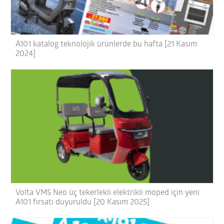
A101 katalog teknolojik ürünlerde bu hafta [21 Kasım
2024]
Volta VM5 Neo üç tekerlekli elektrikli moped için yeni
A101 fırsatı duyuruldu [20 Kasım 2025]