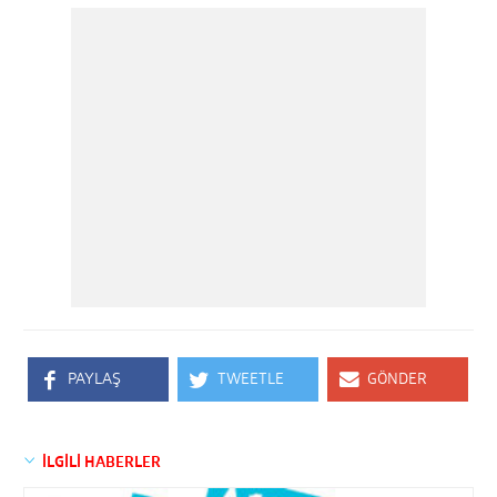
PAYLAŞ
TWEETLE
GÖNDER
İLGİLİ HABERLER