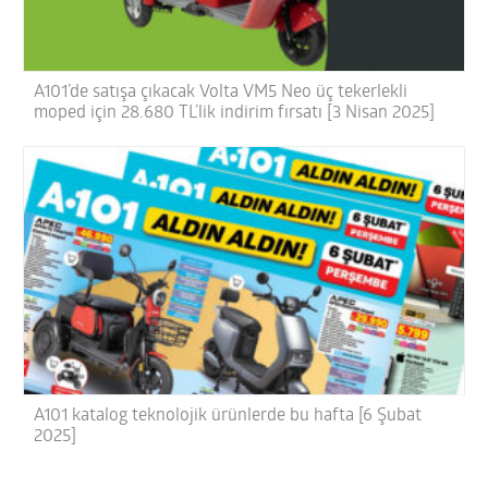
A101’de satışa çıkacak Volta VM5 Neo üç tekerlekli
moped için 28.680 TL’lik indirim fırsatı [3 Nisan 2025]
A101 katalog teknolojik ürünlerde bu hafta [6 Şubat
2025]