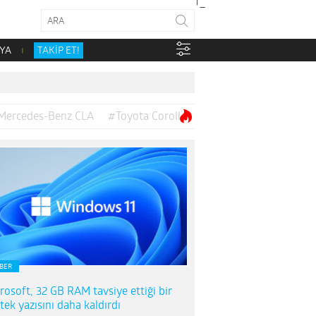
YA
TAKİP ET!
Mercedes-Benz CLA
#Toyota Corolla
BER
rosoft, 32 GB RAM tavsiye ettiği bir
tek yazısını daha kaldırdı