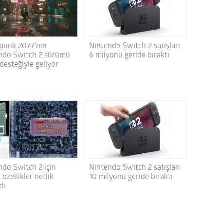
punk 2077’nin
Nintendo Switch 2 satışları
ndo Switch 2 sürümü
6 milyonu geride bıraktı
desteğiyle geliyor
ndo Switch 2 için
Nintendo Switch 2 satışları
 özellikler netlik
10 milyonu geride bıraktı
dı