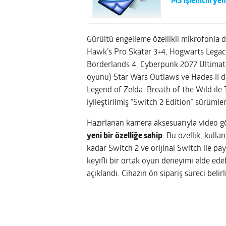
M3 işlemcili yeni
Gürültü engelleme özellikli mikrofonla d
Hawk’s Pro Skater 3+4, Hogwarts Legacy,
Borderlands 4, Cyberpunk 2077 Ultimat
oyunu) Star Wars Outlaws ve Hades II d
Legend of Zelda: Breath of the Wild ile
iyileştirilmiş “Switch 2 Edition” sürümleri
Hazırlanan kamera aksesuarıyla video gö
yeni bir özelliğe sahip
. Bu özellik, kulla
kadar Switch 2 ve orijinal Switch ile pay
keyifli bir ortak oyun deneyimi elde edeb
açıklandı. Cihazın ön sipariş süreci belir