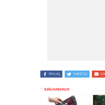
PAYLAŞ
TWEETLE
GÖ
İLGİLİ HABERLER