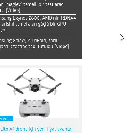
an “maglev” temelli bir test aracı
tti [Video]
msung Exynos 2600, AMD’nin RDNA4
arisini temel alan güçlü bir GPU
ıyor
sung Galaxy Z TriFold, zorlu
lamlık testine tabi tutuldu [Video]
MPANYA
 Lito X1 drone için yeni fiyat avantajı