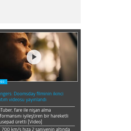
DEO
ngers: Doomsday filminin ikinci
ıtım videosu yayınlandı
Tuber, fare ile nişan alma
formansını iyileştiren bir hareketli
sepad üretti [Video]
, 700 km/s hıza 2 saniyenin altında