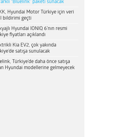
farklı “Bluelink” paketi sunacak
K, Hyundai Motor Türkiye için veri
al bildirimi geçti
yajlı Hyundai IONIQ 6’nın resmi
kiye fiyatları açıklandı
ktrikli Kia EV2, çok yakında
kiye’de satışa sunulacak
elink, Türkiye’de daha önce satışa
an Hyundai modellerine gelmeyecek