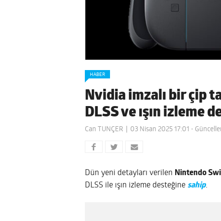
HABER
Nvidia imzalı bir çip 
DLSS ve ışın izleme d
Can TUNÇER
03 Nisan 2025 17:01
- Güncelle
Dün yeni detayları verilen
Nintendo Swi
DLSS ile ışın izleme desteğine
sahip
.