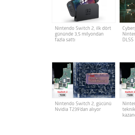
Nintendo Switch 2, ilk dört
Cyber
gününde 3,5 milyondan
Ninte
fazla sattı
DLSS 
Nintendo Switch 2, gücünü
Ninte
Nvidia T239’dan alıyor
teknik
kazan