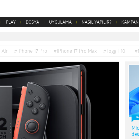
PLAY
DOSYA
UYGULAMA
NASIL YAPILIR?
KAMPAN
 Air
#iPhone 17 Pro
#iPhone 17 Pro Max
#Togg T10F
#
HA
Mic
des