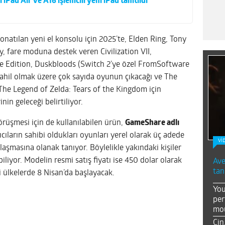
 iPad Air ve A16 işlemcili yeni iPad tanıtıldı
onatılan yeni el konsolu için 2025’te, Elden Ring, Tony
 fare moduna destek veren Civilization VII,
e Edition, Duskbloods (Switch 2’ye özel FromSoftware
ahil olmak üzere çok sayıda oyunun çıkacağı ve The
 The Legend of Zelda: Tears of the Kingdom için
nin geleceği belirtiliyor.
rüşmesi için de kullanılabilen ürün,
GameShare adlı
nıcıların sahibi oldukları oyunları yerel olarak üç adede
Vİ
laşmasına olanak tanıyor. Böylelikle yakındaki kişiler
iliyor. Modelin resmi satış fiyatı ise 450 dolar olarak
Ave
tan
li ülkelerde 8 Nisan’da başlayacak.
You
per
mou
Çin