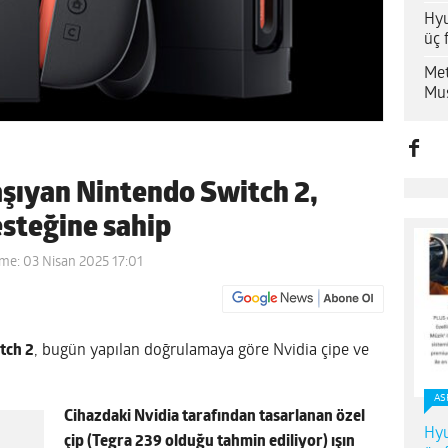
Hyu
üç 
Met
Mus
taşıyan Nintendo Switch 2,
esteğine sahip
me: 03 Nisan 2025 17:01
tch 2
, bugün yapılan doğrulamaya göre Nvidia çipe ve
AS
Cihazdaki Nvidia tarafından tasarlanan özel
Hyu
çip (Tegra 239 olduğu tahmin ediliyor) ışın