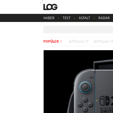
HABER
TEST
ASFALT
RADAR
POPÜLER
#iPhone 17
#iPhone 17