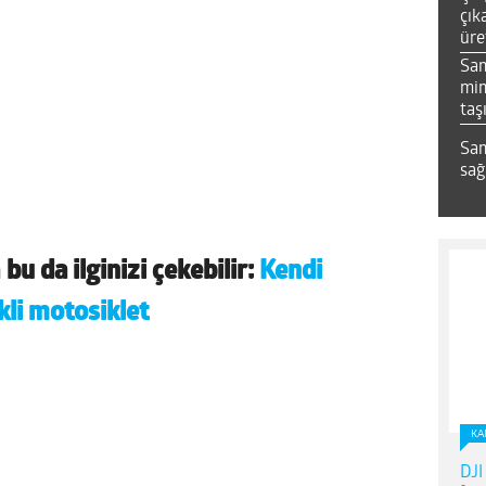
çık
üre
Sa
mim
taş
Sam
sağ
a
bu da ilginizi çekebilir:
Kendi
kli motosiklet
KA
DJI