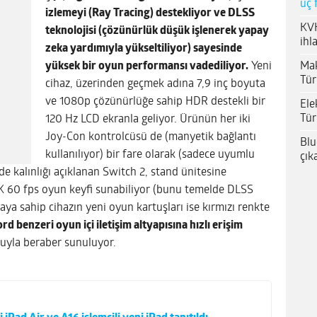
üç 
izlemeyi (Ray Tracing) destekliyor ve DLSS
KVK
teknolojisi (çözünürlük düşük işlenerek yapay
ihl
zeka yardımıyla yükseltiliyor) sayesinde
Mak
yüksek bir oyun performansı vadediliyor.
Yeni
Tür
cihaz, üzerinden geçmek adına 7,9 inç boyuta
ve 1080p çözünürlüğe sahip HDR destekli bir
Ele
Tür
120 Hz LCD ekranla geliyor. Ürünün her iki
Joy-Con kontrolcüsü de (manyetik bağlantı
Blu
kullanılıyor) bir fare olarak (sadece uyumlu
çık
de kalınlığı açıklanan Switch 2, stand ünitesine
K 60 fps oyun keyfi sunabiliyor (bunu temelde DLSS
ya sahip cihazın yeni oyun kartuşları ise kırmızı renkte
 benzeri oyun içi iletişim altyapısına hızlı erişim
tuyla beraber sunuluyor.