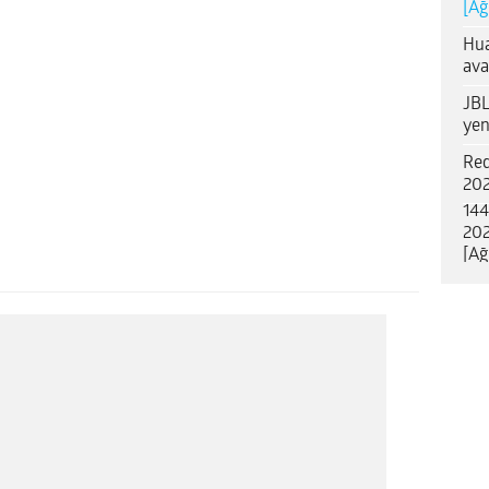
[Ağ
Hua
ava
JBL
yen
Red
202
144
202
[Ağ