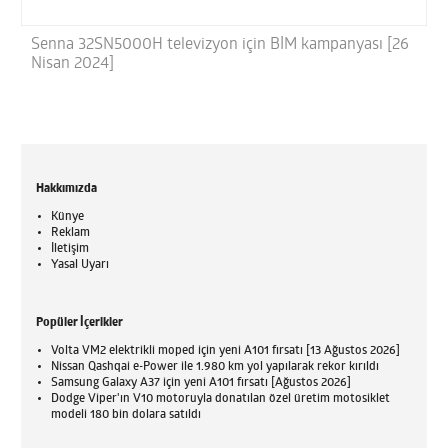
Senna 32SN5000H televizyon için BİM kampanyası [26
Nisan 2024]
Hakkımızda
Künye
Reklam
İletişim
Yasal Uyarı
Popüler İçerikler
Volta VM2 elektrikli moped için yeni A101 fırsatı [13 Ağustos 2026]
Nissan Qashqai e-Power ile 1.980 km yol yapılarak rekor kırıldı
Samsung Galaxy A37 için yeni A101 fırsatı [Ağustos 2026]
Dodge Viper'ın V10 motoruyla donatılan özel üretim motosiklet
modeli 180 bin dolara satıldı