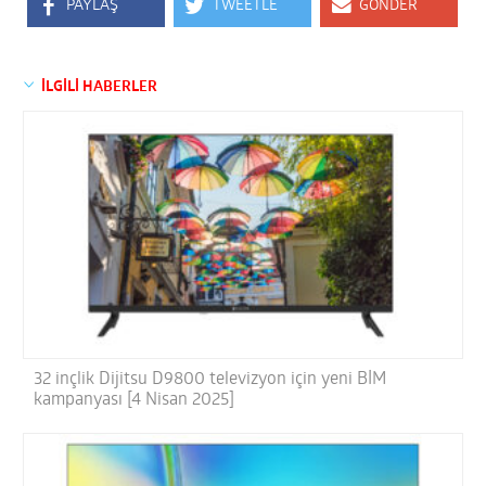
PAYLAŞ
TWEETLE
GÖNDER
İLGİLİ HABERLER
32 inçlik Dijitsu D9800 televizyon için yeni BİM
kampanyası [4 Nisan 2025]