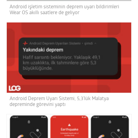
Android işletim sisteminin deprem uyarı bildirimleri
Wear OS akıllı saatlere de geliyor
Android Deprem Uyarı Sistemi, 5,3’lük Malatya
depreminde görevini yaptı