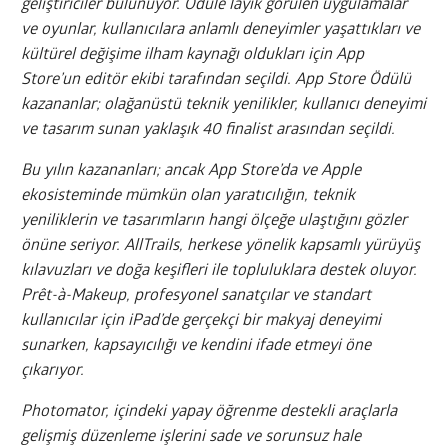
geliştiriciler bulunuyor. Ödüle layık görülen uygulamalar
ve oyunlar, kullanıcılara anlamlı deneyimler yaşattıkları ve
kültürel değişime ilham kaynağı oldukları için App
Store’un editör ekibi tarafından seçildi. App Store Ödülü
kazananlar; olağanüstü teknik yenilikler, kullanıcı deneyimi
ve tasarım sunan yaklaşık 40 finalist arasından seçildi.
Bu yılın kazananları; ancak App Store’da ve Apple
ekosisteminde mümkün olan yaratıcılığın, teknik
yeniliklerin ve tasarımların hangi ölçeğe ulaştığını gözler
önüne seriyor. AllTrails, herkese yönelik kapsamlı yürüyüş
kılavuzları ve doğa keşifleri ile topluluklara destek oluyor.
Prêt-à-Makeup, profesyonel sanatçılar ve standart
kullanıcılar için iPad’de gerçekçi bir makyaj deneyimi
sunarken, kapsayıcılığı ve kendini ifade etmeyi öne
çıkarıyor.
Photomator, içindeki yapay öğrenme destekli araçlarla
gelişmiş düzenleme işlerini sade ve sorunsuz hale