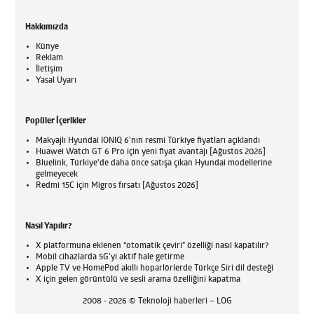
Hakkımızda
Künye
Reklam
İletişim
Yasal Uyarı
Popüler İçerikler
Makyajlı Hyundai IONIQ 6'nın resmi Türkiye fiyatları açıklandı
Huawei Watch GT 6 Pro için yeni fiyat avantajı [Ağustos 2026]
Bluelink, Türkiye'de daha önce satışa çıkan Hyundai modellerine
gelmeyecek
Redmi 15C için Migros fırsatı [Ağustos 2026]
Nasıl Yapılır?
X platformuna eklenen “otomatik çeviri” özelliği nasıl kapatılır?
Mobil cihazlarda 5G’yi aktif hale getirme
Apple TV ve HomePod akıllı hoparlörlerde Türkçe Siri dil desteği
X için gelen görüntülü ve sesli arama özelliğini kapatma
2008 - 2026 © Teknoloji haberleri – LOG