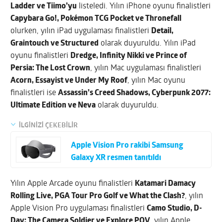
Ladder ve Tiimo’yu
listeledi. Yılın iPhone oyunu finalistleri
Capybara Go!, Pokémon TCG Pocket ve Thronefall
olurken, yılın iPad uygulaması finalistleri
Detail,
Graintouch ve Structured
olarak duyuruldu. Yılın iPad
oyunu finalistleri
Dredge, Infinity Nikki ve Prince of
Persia: The Lost Crown
, yılın Mac uygulaması finalistleri
Acorn, Essayist ve Under My Roof
, yılın Mac oyunu
finalistleri ise
Assassin’s Creed Shadows, Cyberpunk 2077:
Ultimate Edition ve Neva
olarak duyuruldu.
İLGİNİZİ ÇEKEBİLİR
Apple Vision Pro rakibi Samsung
Galaxy XR resmen tanıtıldı
Yılın Apple Arcade oyunu finalistleri
Katamari Damacy
Rolling Live, PGA Tour Pro Golf ve What the Clash?
, yılın
Apple Vision Pro uygulaması finalistleri
Camo Studio, D-
Day: The Camera Soldier ve Explore POV
, yılın Apple