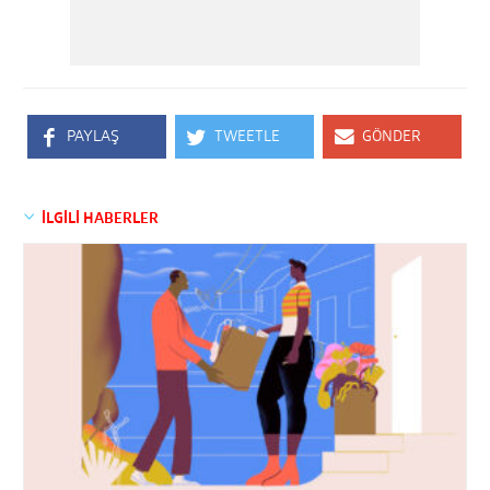
PAYLAŞ
TWEETLE
GÖNDER
İLGİLİ HABERLER