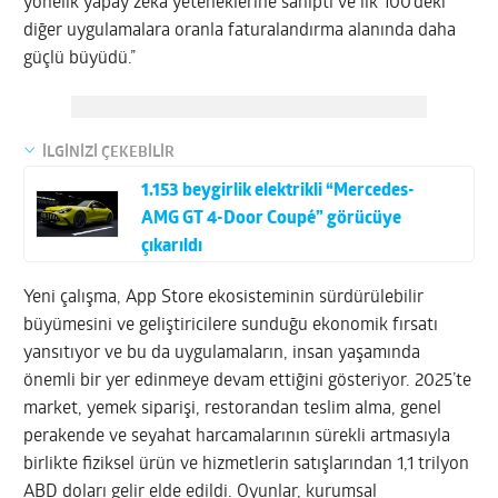
yönelik yapay zeka yeteneklerine sahipti ve ilk 100’deki
diğer uygulamalara oranla faturalandırma alanında daha
güçlü büyüdü.”
İLGİNİZİ ÇEKEBİLİR
1.153 beygirlik elektrikli “Mercedes-
AMG GT 4-Door Coupé” görücüye
çıkarıldı
Yeni çalışma, App Store ekosisteminin sürdürülebilir
büyümesini ve geliştiricilere sunduğu ekonomik fırsatı
yansıtıyor ve bu da uygulamaların, insan yaşamında
önemli bir yer edinmeye devam ettiğini gösteriyor. 2025’te
market, yemek siparişi, restorandan teslim alma, genel
perakende ve seyahat harcamalarının sürekli artmasıyla
birlikte fiziksel ürün ve hizmetlerin satışlarından 1,1 trilyon
ABD doları gelir elde edildi. Oyunlar, kurumsal