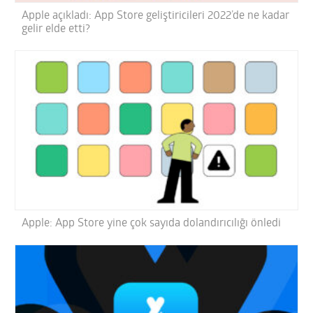
Apple açıkladı: App Store geliştiricileri 2022’de ne kadar
gelir elde etti?
Apple: App Store yine çok sayıda dolandırıcılığı önledi