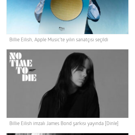
Billie Eilish, Apple Music’te yılın sanatçısı seçildi
Billie Eilish imzalı James Bond şarkısı yayında [Dinle]