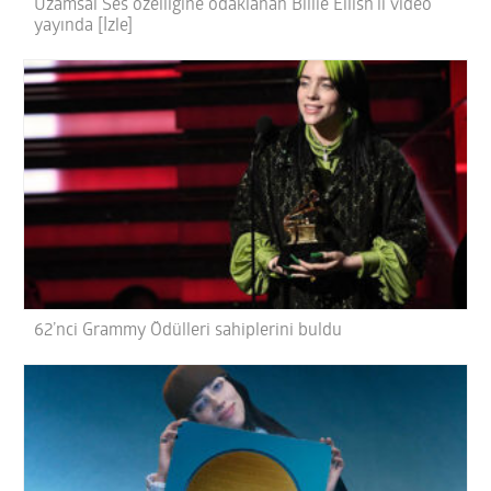
Uzamsal Ses özelliğine odaklanan Billie Eilish’li video
yayında [İzle]
62’nci Grammy Ödülleri sahiplerini buldu