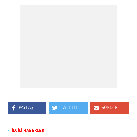
PAYLAŞ
TWEETLE
GÖNDER
İLGİLİ HABERLER