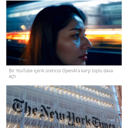
Bir YouTube içerik üreticisi OpenAI’a karşı toplu dava
açtı