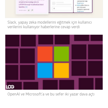
Slack, yapay zeka modellerini eğitmek için kullanıcı
verilerini kullanıyor haberlerine cevap verdi
OpenAI ve Microsoft’a ve bu sefer iki yazar dava açtı