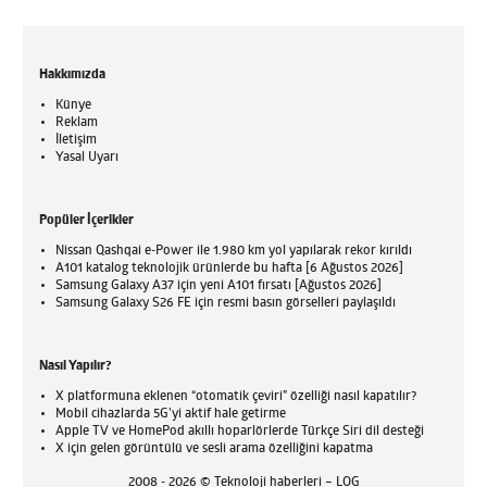
Hakkımızda
Künye
Reklam
İletişim
Yasal Uyarı
Popüler İçerikler
Nissan Qashqai e-Power ile 1.980 km yol yapılarak rekor kırıldı
A101 katalog teknolojik ürünlerde bu hafta [6 Ağustos 2026]
Samsung Galaxy A37 için yeni A101 fırsatı [Ağustos 2026]
Samsung Galaxy S26 FE için resmi basın görselleri paylaşıldı
Nasıl Yapılır?
X platformuna eklenen “otomatik çeviri” özelliği nasıl kapatılır?
Mobil cihazlarda 5G’yi aktif hale getirme
Apple TV ve HomePod akıllı hoparlörlerde Türkçe Siri dil desteği
X için gelen görüntülü ve sesli arama özelliğini kapatma
2008 - 2026 © Teknoloji haberleri – LOG