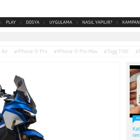
PLAY
DOSYA
UYGULAMA
NASIL YAPILIR?
KAMPAN
 Air
#iPhone 17 Pro
#iPhone 17 Pro Max
#Togg T10F
#
AK
Kat
ren