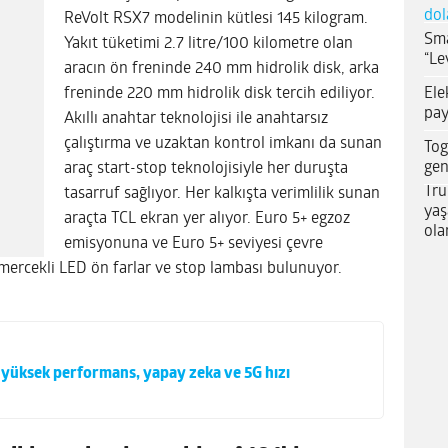
dol
ReVolt RSX7 modelinin kütlesi 145 kilogram.
Sma
Yakıt tüketimi 2.7 litre/100 kilometre olan
“Le
aracın ön freninde 240 mm hidrolik disk, arka
Ele
freninde 220 mm hidrolik disk tercih ediliyor.
pay
Akıllı anahtar teknolojisi ile anahtarsız
çalıştırma ve uzaktan kontrol imkanı da sunan
Tog
gen
araç start-stop teknolojisiyle her duruşta
Tru
tasarruf sağlıyor. Her kalkışta verimlilik sunan
yaş
araçta TCL ekran yer alıyor. Euro 5+ egzoz
ola
emisyonuna ve Euro 5+ seviyesi çevre
mercekli LED ön farlar ve stop lambası bulunuyor.
 yüksek performans, yapay zeka ve 5G hızı