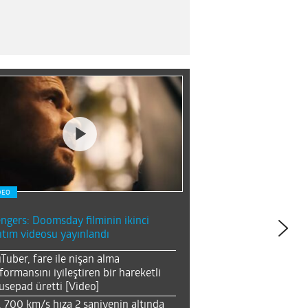
DEO
ngers: Doomsday filminin ikinci
ıtım videosu yayınlandı
Tuber, fare ile nişan alma
formansını iyileştiren bir hareketli
sepad üretti [Video]
, 700 km/s hıza 2 saniyenin altında