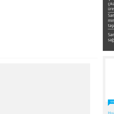
çık
üre
Sa
mim
taş
Sam
sağ
KA
Hua