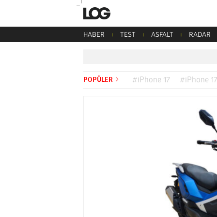
HABER
TEST
ASFALT
RADAR
POPÜLER
#iPhone 17
#iPhone 17