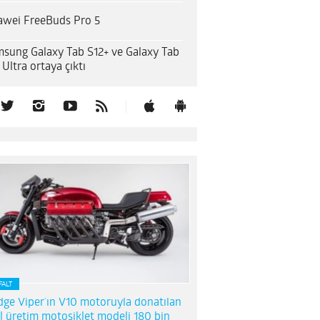
wei FreeBuds Pro 5
sung Galaxy Tab S12+ ve Galaxy Tab
 Ultra ortaya çıktı
FALT
ge Viper’ın V10 motoruyla donatılan
l üretim motosiklet modeli 180 bin