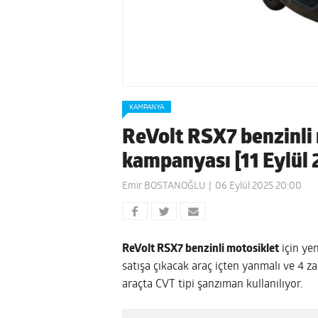
KAMPANYA
ReVolt RSX7 benzinli 
kampanyası [11 Eylül
Emir BOSTANOĞLU
06 Eylül 2025 20:00
ReVolt RSX7 benzinli motosiklet
için ye
satışa çıkacak araç içten yanmalı ve 4 z
araçta CVT tipi şanzıman kullanılıyor.