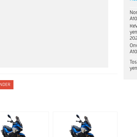
Nor
A10
ReV
yen
202
Onv
A10
Tos
yen
NDER