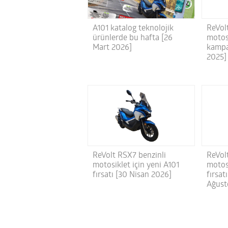
ReVol
A101 katalog teknolojik
motosi
ürünlerde bu hafta [26
kampa
Mart 2026]
2025]
ReVolt RSX7 benzinli
ReVol
motosiklet için yeni A101
motosi
fırsatı [30 Nisan 2026]
fırsat
Ağust