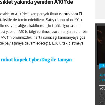
siklet yakında yeniden A101’de
sikletin A101’deki kampanyalı fiyatı ise
109.990 TL
.
a taksitle de temin edebiliyor. Satışa konu olan 150cc
bilmesi ve trafiğe çıkabilmesi için trafik sigortasının
i yapılan A101’e bilgi verilmesi zorunlu. Şu sıralar bir
z A101’in önümüzdeki hafta sunacağı kampanyaya göz
ni de paylaşmaya devam edeceğiz, LOG’u takip etmeye
 robot köpek CyberDog ile tanışın
Vİ
Ave
tan
You
per
mou
Çin