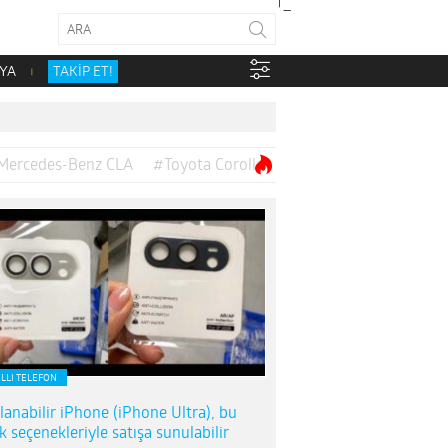
YA
TAKİP ET!
Mercedes-Benz CLA
#Toyota Corolla
ILLI TELEFON
lanabilir iPhone (iPhone Ultra), bu
k seçenekleriyle satışa sunulabilir