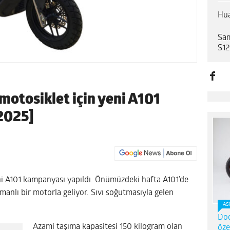
Hua
Sam
S12
motosiklet için yeni A101
 2025]
ni A101 kampanyası yapıldı. Önümüzdeki hafta A101’de
amanlı bir motorla geliyor. Sıvı soğutmasıyla gelen
AS
Dod
Azami taşıma kapasitesi 150 kilogram olan
öze