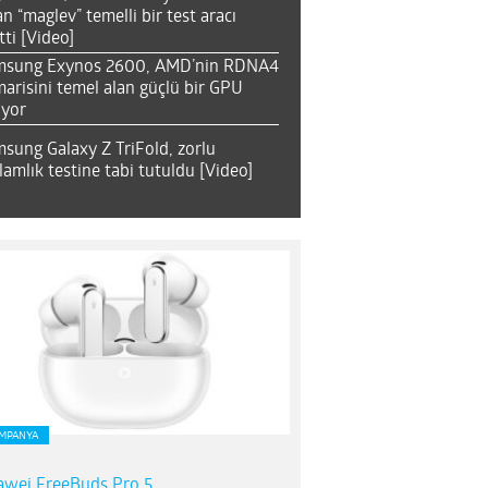
an “maglev” temelli bir test aracı
tti [Video]
msung Exynos 2600, AMD’nin RDNA4
arisini temel alan güçlü bir GPU
ıyor
sung Galaxy Z TriFold, zorlu
lamlık testine tabi tutuldu [Video]
MPANYA
wei FreeBuds Pro 5