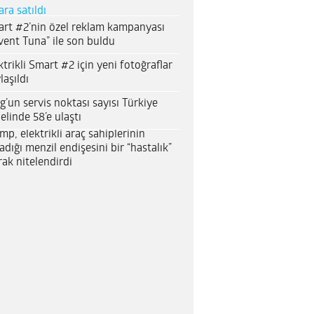
ara satıldı
rt #2’nin özel reklam kampanyası
vent Tuna” ile son buldu
ktrikli Smart #2 için yeni fotoğraflar
laşıldı
g’un servis noktası sayısı Türkiye
elinde 58’e ulaştı
mp, elektrikli araç sahiplerinin
adığı menzil endişesini bir “hastalık”
rak nitelendirdi