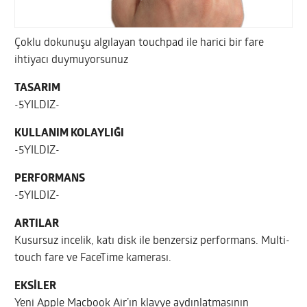
Çoklu dokunuşu algılayan touchpad ile harici bir fare
ihtiyacı duymuyorsunuz
TASARIM
-5YILDIZ-
KULLANIM KOLAYLIĞI
-5YILDIZ-
PERFORMANS
-5YILDIZ-
ARTILAR
Kusursuz incelik, katı disk ile benzersiz performans. Multi-
touch fare ve FaceTime kamerası.
EKSİLER
Yeni Apple Macbook Air’ın klavye aydınlatmasının