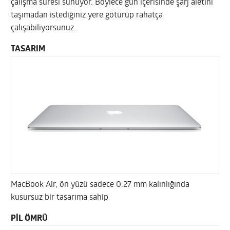
çalışma süresi sunuyor. Böylece gün içerisinde şarj aletini
taşımadan istediğiniz yere götürüp rahatça
çalışabiliyorsunuz.
TASARIM
MacBook Air, ön yüzü sadece 0.27 mm kalınlığında
kusursuz bir tasarıma sahip
PİL ÖMRÜ