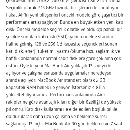
çekirdekli Intel Core 2 Duo ULV işlemcisi 1.86 GHz hızında.
Seçimlik olarak 2.13 GHz hızında bir işlemci de sunuluyor.
Fakat Air’in yeni bileşenleri önceki modele göre şaşırtıcı bir
performans artışı sağlıyor. Bunda en büyük etken yeni katı
disk. Önceki modelde seçimlik olarak ve oldukça pahalı bir
şekilde sunulan katı disk (SSD), yeni modelde standart
haline gelmiş. 128 ve 256 GB kapasite seçenekleri sunan
katı disk, enerji tüketimi, yazma/okuma hızı, sağlamlık ve
hafiflik anlamında normal sabit disklere göre çok ama çok
üstün. Öyle ki yeni MacBook Air yaklaşık 13 saniyede
açılıyor ve çalışma esnasında uygulamalar neredeyse
anında açılıyor. MacBook Air standart olarak 2 GB
kapasiteli RAM bellek ile geliyor. İsterseniz 4 GB’a
yükseltebiliyorsunuz. Performans anlamında Air’i
rakiplerine göre avantajlı kılan diğer bir özelliği de yüksek
pil ömrü. Katı disk kullanımı ile elde edilen boşluk pil ile
doldurularak daha uzun çalışma ve bekleme süresi
sağlanmış. 13 inçlik MacBook Air 30 gün bekleme ve 7 saat