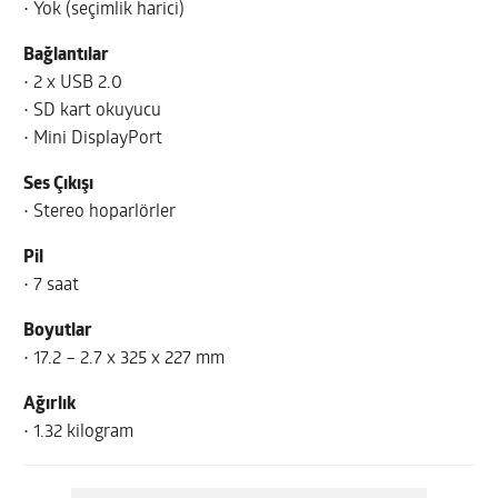
• Yok (seçimlik harici)
Bağlantılar
• 2 x USB 2.0
• SD kart okuyucu
• Mini DisplayPort
Ses Çıkışı
• Stereo hoparlörler
Pil
• 7 saat
Boyutlar
• 17.2 – 2.7 x 325 x 227 mm
Ağırlık
• 1.32 kilogram