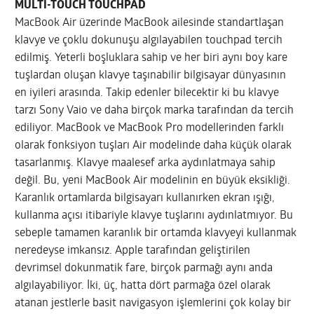
MULTI-TOUCH TOUCHPAD
MacBook Air üzerinde MacBook ailesinde standartlaşan
klavye ve çoklu dokunuşu algılayabilen touchpad tercih
edilmiş. Yeterli boşluklara sahip ve her biri aynı boy kare
tuşlardan oluşan klavye taşınabilir bilgisayar dünyasının
en iyileri arasında. Takip edenler bilecektir ki bu klavye
tarzı Sony Vaio ve daha birçok marka tarafından da tercih
ediliyor. MacBook ve MacBook Pro modellerinden farklı
olarak fonksiyon tuşları Air modelinde daha küçük olarak
tasarlanmış. Klavye maalesef arka aydınlatmaya sahip
değil. Bu, yeni MacBook Air modelinin en büyük eksikliği.
Karanlık ortamlarda bilgisayarı kullanırken ekran ışığı,
kullanma açısı itibariyle klavye tuşlarını aydınlatmıyor. Bu
sebeple tamamen karanlık bir ortamda klavyeyi kullanmak
neredeyse imkansız. Apple tarafından geliştirilen
devrimsel dokunmatik fare, birçok parmağı aynı anda
algılayabiliyor. İki, üç, hatta dört parmağa özel olarak
atanan jestlerle basit navigasyon işlemlerini çok kolay bir