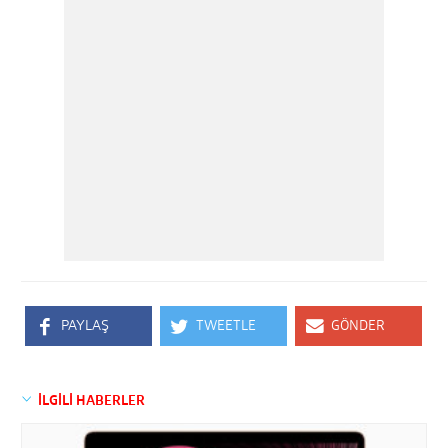
PAYLAŞ
TWEETLE
GÖNDER
İLGİLİ HABERLER