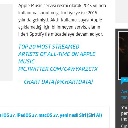
Apple Music servisi resmi olarak 2015 yılında
kullanıma sunulmuş, Türkiye’ye ise 2016
yılında gelmişti. Aktif kullanıcı sayısı Apple
açıklamadığı için bilinmeyen servis, alanın
lideri Spotify ile mücadeleye devam ediyor.
TOP 20 MOST STREAMED
ARTISTS OF ALL-TIME ON APPLE
MUSIC
PIC.TWITTER.COM/C4WYARZCTX
Vİ
— CHART DATA (@CHARTDATA)
Ave
tan
You
per
S 27, iPadOS 27, macOS 27, yeni nesil Siri (Siri AI)
mou
Çin