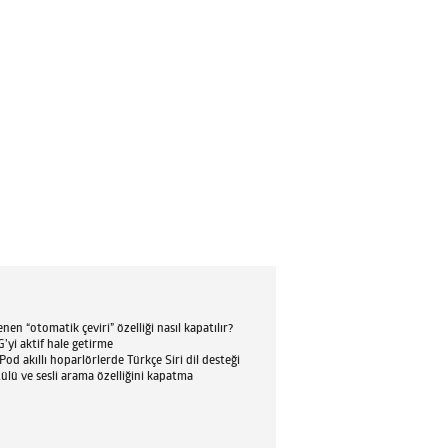
en “otomatik çeviri” özelliği nasıl kapatılır?
’yi aktif hale getirme
d akıllı hoparlörlerde Türkçe Siri dil desteği
tülü ve sesli arama özelliğini kapatma