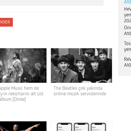
A10
ReV
yen
202
NDER
Onv
A10
Tos
yen
ReV
A10
pple Music hem de
The Beatles çok yakında
y’ın rekorlarını alt üst
online müzik servislerinde
albüm [Dinle]