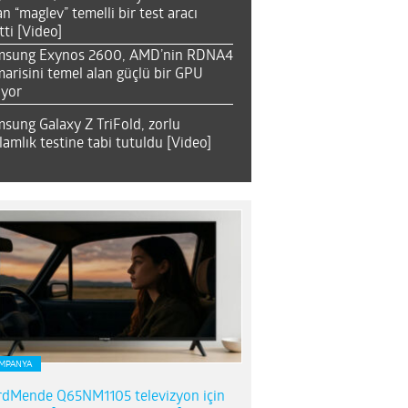
an “maglev” temelli bir test aracı
tti [Video]
msung Exynos 2600, AMD’nin RDNA4
arisini temel alan güçlü bir GPU
ıyor
sung Galaxy Z TriFold, zorlu
lamlık testine tabi tutuldu [Video]
MPANYA
dMende Q65NM1105 televizyon için