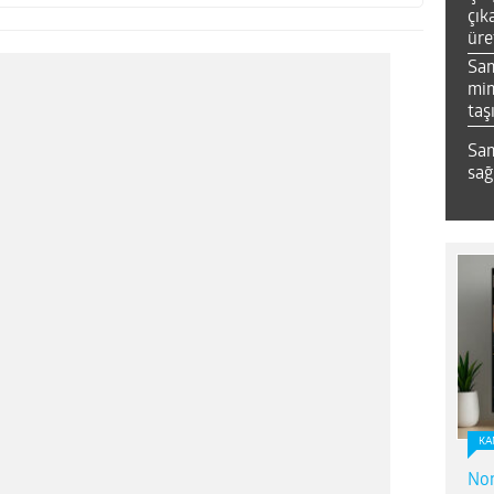
çık
üre
Sa
mim
taş
Sam
sağ
KA
Nor