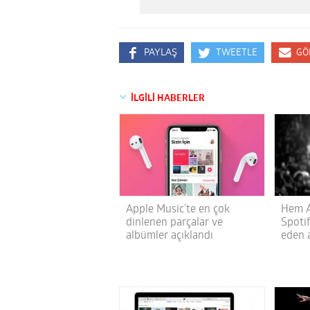
PAYLAŞ
TWEETLE
GÖ
İLGİLİ HABERLER
Apple Music’te en çok
Hem A
dinlenen parçalar ve
Spotif
albümler açıklandı
eden 