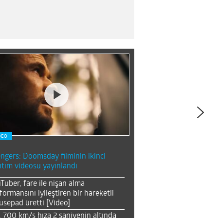
DEO
ngers: Doomsday filminin ikinci
ıtım videosu yayınlandı
Tuber, fare ile nişan alma
formansını iyileştiren bir hareketli
sepad üretti [Video]
, 700 km/s hıza 2 saniyenin altında