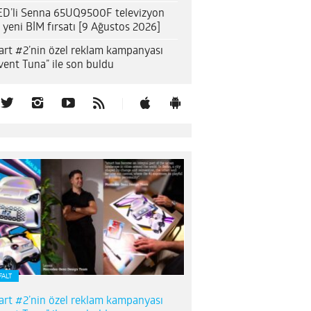
D’li Senna 65UQ9500F televizyon
n yeni BİM fırsatı [9 Ağustos 2026]
rt #2’nin özel reklam kampanyası
vent Tuna” ile son buldu
FALT
rt #2’nin özel reklam kampanyası