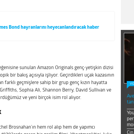
mes Bond hayranlarını heyecanlandıracak haber
beğenisine sunulan Amazon Originals genç-yetişkin dizisi
pik bir bakış açısıyla işliyor. Geçirdikleri uçak kazasının
an farklı geçmişlere sahip bir grup genç kızın hayatta
Vİ
Griffiths, Sophia Ali, Shannon Berry, David Sullivan ve
Ave
rdüğümüz ve yeni birçok isim rol alıyor.
tan
k
You
per
mou
achel Brosnahan’ın hem rol alıp hem de yapımcı
Çin