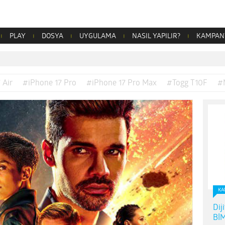
PLAY
DOSYA
UYGULAMA
NASIL YAPILIR?
KAMPAN
 Air
#iPhone 17 Pro
#iPhone 17 Pro Max
#Togg T10F
#
KA
Dij
BİM