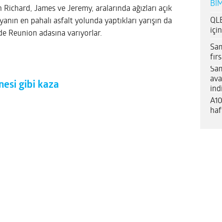
BİM
 Richard, James ve Jeremy, aralarında ağızları açık
QLE
yanın en pahalı asfalt yolunda yaptıkları yarışın da
içi
e Reunion adasına varıyorlar.
Sam
fır
Sam
ava
esi gibi kaza
ind
A10
haf