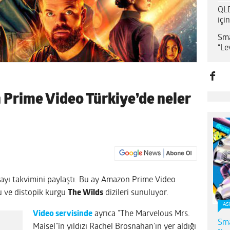
QLE
içi
Sma
“Le
 Prime Video Türkiye’de neler
k ayı takvimini paylaştı. Bu ay Amazon Prime Video
nu ve distopik kurgu
The Wilds
dizileri sunuluyor.
AS
Video servisinde
ayrıca ”The Marvelous Mrs.
Sma
Maisel”in yıldızı Rachel Brosnahan’ın yer aldığı