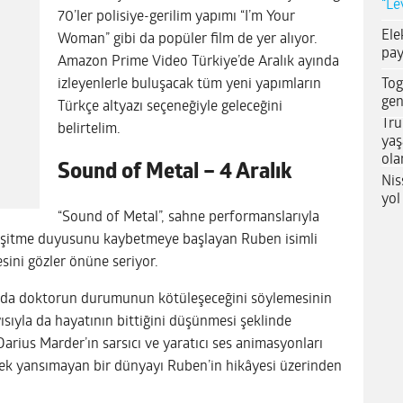
“Le
70’ler polisiye-gerilim yapımı “I’m Your
Ele
Woman” gibi da popüler film de yer alıyor.
pay
Amazon Prime Video Türkiye’de Aralık ayında
Tog
izleyenlerle buluşacak tüm yeni yapımların
gen
Türkçe altyazı seçeneğiyle geleceğini
Tru
belirtelim.
yaş
ola
Sound of Metal – 4 Aralık
Nis
yol
“Sound of Metal”, sahne performanslarıyla
 işitme duyusunu kaybetmeye başlayan Ruben isimli
esini gözler önüne seriyor.
nda doktorun durumunun kötüleşeceğini söylemesinin
ısıyla da hayatının bittiğini düşünmesi şeklinde
arius Marder’ın sarsıcı ve yaratıcı ses animasyonları
pek yansımayan bir dünyayı Ruben’in hikâyesi üzerinden