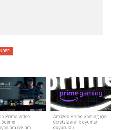
NDER
n Prime Video
Amazon Prime Gaming için
a ödeme
ücretsiz aralık oyunları
yanlara reklam
duyuruldu