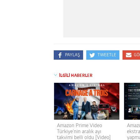
PAYLAŞ
TWEETLE
GÖ
İLGİLİ HABERLER
Amazon Prime Video
Amazo
Türkiye’nin aralık ayı
ekstr
takvimi belli oldu [Video]
yapma