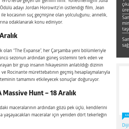
970’lerde geçen bir gerilim filmi. Yönetmenliğini Julia
çık
 Ödülü adayı Jordan Horowitz’ın üstlendiği film, Jean
üre
 ile kocasının suç geçmişine olan yolculuğunu; annelik,
Sa
larına odaklanarak konu ediniyor.
mim
taş
Aralık
Sam
sağ
cek olan “The Expanse”, her Çarşamba yeni bölümleriyle
düncü sezonun ardından güneş sistemini terk eden ve
arayan bir grup insanın hikayesinin anlatıldığı dizinin
ri ve Rocinante mürettebatının geçmiş hesaplaşmalarıyla
sisteminin tamamını etkileyecek sonuçlar doğuruyor.
 Massive Hunt – 18 Aralık
ki maceralarının ardından gözü pek üçlü, kendilerini
 yaşayacakları maceralar için yeniden dört tekerleğin
KA
Dij