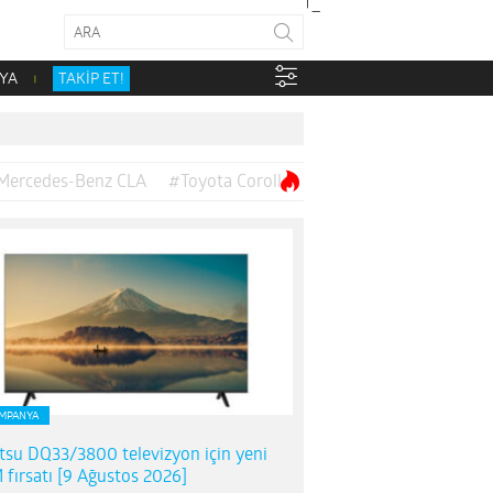
YA
TAKİP ET!
Mercedes-Benz CLA
#Toyota Corolla
MPANYA
itsu DQ33/3800 televizyon için yeni
 fırsatı [9 Ağustos 2026]