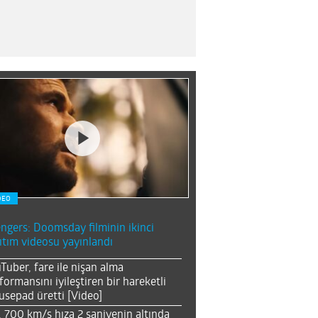
DEO
ngers: Doomsday filminin ikinci
ıtım videosu yayınlandı
Tuber, fare ile nişan alma
formansını iyileştiren bir hareketli
sepad üretti [Video]
, 700 km/s hıza 2 saniyenin altında