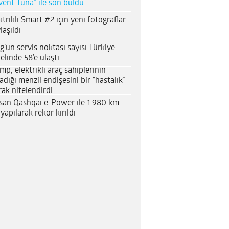
vent Tuna” ile son buldu
ktrikli Smart #2 için yeni fotoğraflar
laşıldı
g’un servis noktası sayısı Türkiye
elinde 58’e ulaştı
mp, elektrikli araç sahiplerinin
adığı menzil endişesini bir “hastalık”
rak nitelendirdi
san Qashqai e-Power ile 1.980 km
 yapılarak rekor kırıldı