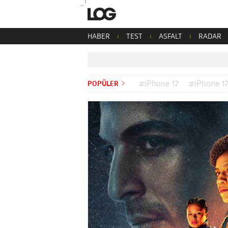
HABER
TEST
ASFALT
RADAR
POPÜLER
#iPhone 17
#iPhone 17