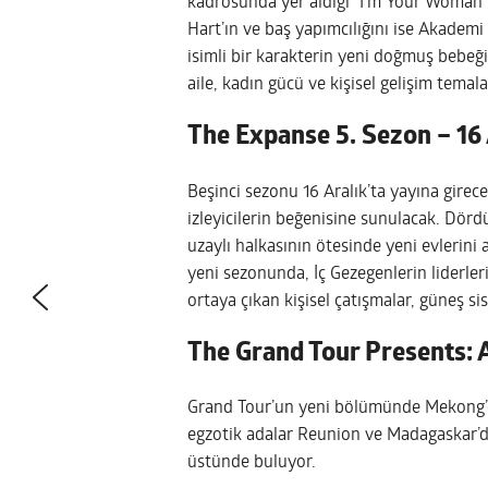
kadrosunda yer aldığı “I’m Your Woman” 1
Hart’ın ve baş yapımcılığını ise Akademi
isimli bir karakterin yeni doğmuş bebeği
aile, kadın gücü ve kişisel gelişim tema
The Expanse 5. Sezon – 16 
Beşinci sezonu 16 Aralık’ta yayına gire
izleyicilerin beğenisine sunulacak. Dör
uzaylı halkasının ötesinde yeni evlerini 
yeni sezonunda, İç Gezegenlerin liderle
ortaya çıkan kişisel çatışmalar, güneş 
The Grand Tour Presents: A
Grand Tour’un yeni bölümünde Mekong’da
egzotik adalar Reunion ve Madagaskar’da
üstünde buluyor.