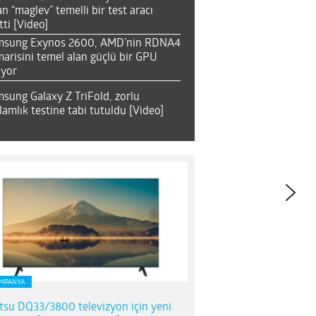
an “maglev” temelli bir test aracı
tti [Video]
msung Exynos 2600, AMD’nin RDNA4
arisini temel alan güçlü bir GPU
ıyor
sung Galaxy Z TriFold, zorlu
lamlık testine tabi tutuldu [Video]
MPANYA
itsu DQ33/3800 televizyon için yeni