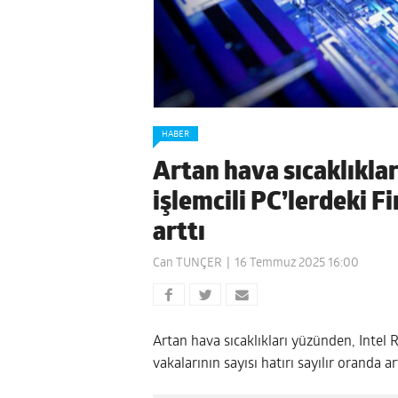
HABER
Artan hava sıcaklıkla
işlemcili PC’lerdeki F
arttı
Can TUNÇER
16 Temmuz 2025 16:00
Artan hava sıcaklıkları yüzünden, Intel
vakalarının sayısı hatırı sayılır oranda ar