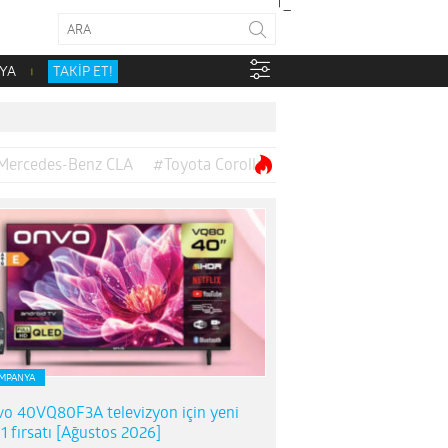
YA
TAKİP ET!
Mercedes-Benz CLA
#Toyota Corolla
MPANYA
o 40VQ80F3A televizyon için yeni
1 fırsatı [Ağustos 2026]