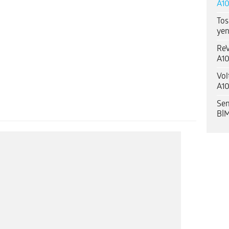
A10
Tos
yen
ReV
A10
Vol
A10
Sen
BİM