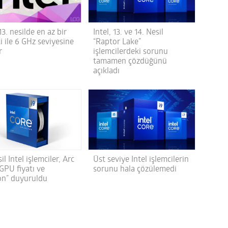
 13. nesilde en az bir
Intel, 13. ve 14. Nesil
i ile 6 GHz seviyesine
“Raptor Lake”
r
işlemcilerdeki sorunu
tamamen çözdüğünü
açıkladı
sil Intel işlemciler, Arc
Üst seviye Intel işlemcilerin
GPU fiyatı ve
sorunu hala çözülemedi
on” duyuruldu