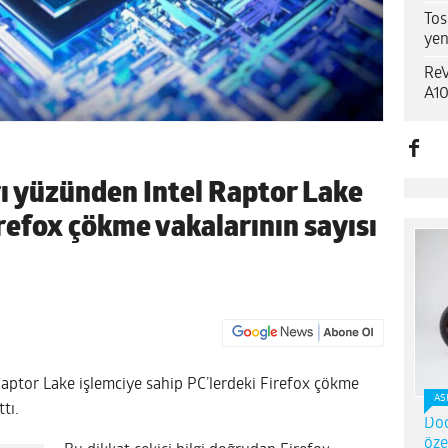
Tos
yen
ReV
A10
rı yüzünden Intel Raptor Lake
irefox çökme vakalarının sayısı
 Raptor Lake işlemciye sahip PC’lerdeki Firefox çökme
AS
ttı.
Dod
öze