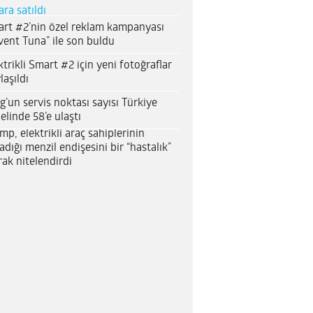
ara satıldı
rt #2’nin özel reklam kampanyası
vent Tuna” ile son buldu
ktrikli Smart #2 için yeni fotoğraflar
laşıldı
g’un servis noktası sayısı Türkiye
elinde 58’e ulaştı
mp, elektrikli araç sahiplerinin
adığı menzil endişesini bir “hastalık”
rak nitelendirdi