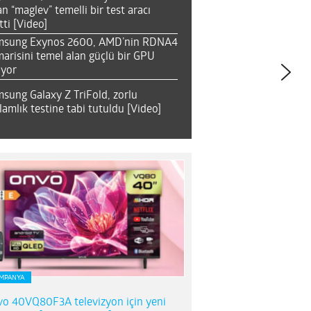
an “maglev” temelli bir test aracı
tti [Video]
msung Exynos 2600, AMD’nin RDNA4
arisini temel alan güçlü bir GPU
ıyor
sung Galaxy Z TriFold, zorlu
lamlık testine tabi tutuldu [Video]
MPANYA
o 40VQ80F3A televizyon için yeni