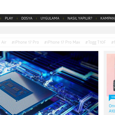
PLAY
DOSYA
UYGULAMA
NASIL YAPILIR?
KAMPAN
 Air
#iPhone 17 Pro
#iPhone 17 Pro Max
#Togg T10F
#
KA
Onv
A10