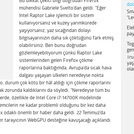
Bu dikkat çekici bilgi doğrudan Firefox
dol
mühendisi Gabriele Svelto’dan geldi. “Eğer
Sma
Intel Raptor Lake işlemcili bir sistem
“Le
kullanıyorsanız ve kuzey yarımkürede
Ele
yaşıyorsanız, yaz sıcağından dolayı
pay
bilgisayarınızın daha sık çöktüğünü fark etmiş
Tog
olabilirsiniz. Ben bunu doğrudan
gen
gözlemleyebiliyorum çünkü Raptor Lake
Tru
sistemlerinden gelen Firefox çökme
yaş
raporlarına baktığımda, Avrupa’da sıcak hava
ola
dalgası yaşayan ülkeleri neredeyse nokta
to, durum çok kötü bir hâl aldığı için çökme raporlarını
 zorunda kaldıklarını da söyledi. “Neredeyse tüm bu
erde, özellikle de Intel Core i7-14700K modelinde
şlemcilerin ne kadar problemli olduğunu bir kez daha
x odaklı önemli bir haber daha geldi. 22 Temmuz’da
ber tarayıcının WebGPU desteğine kavuşacağı açıklandı.