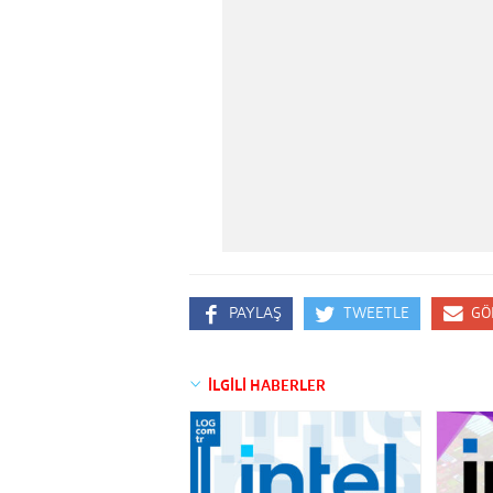
PAYLAŞ
TWEETLE
GÖ
İLGİLİ HABERLER