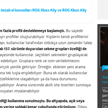
s imzalı el konsolları ROG Xbox Ally ve ROG Xbox Ally
n fazla profili desteklemeye başlamıştı.
Bu sayede
ayrı profiller oluşturabiliyor. Kişilerin kendi profillerini
pı, kullanıcılar tarafından oldukça uzun zamandır talep
arak 137. sürümle duyurulan sekme grupları özelliği de
ayesinde kullanıcılar, seçtikleri sekmeleri gruplayarak
 edebiliyor. Gruplara renk ve isim verilebilmesini
rçok yenilik getiriyor. Örneğin, eklenen yeni arama
Vİ
 tek tuşla erişilebiliyor. Buna ek olarak kullanıcılar
Ave
zelliklerine ulaşabiliyor ya da hava durumunu
tan
iliyor. Arama sürecinde akıllı site önerileri sunmaya
You
osyaları imzalanabiliyor.
per
mou
elliği kullanıma sunulmuştu. Bu altyapıda, açık veya
Çin
smı yerine soldaki kenar çubuğunda görünüyor.
Dikey