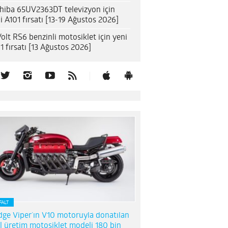
hiba 65UV2363DT televizyon için
i A101 fırsatı [13-19 Ağustos 2026]
olt RS6 benzinli motosiklet için yeni
1 fırsatı [13 Ağustos 2026]
FALT
ge Viper’ın V10 motoruyla donatılan
l üretim motosiklet modeli 180 bin