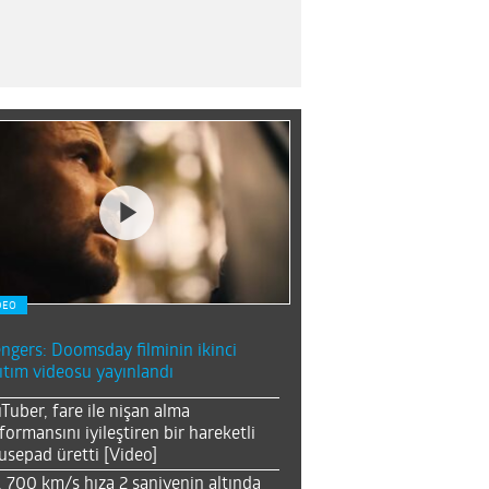
DEO
ngers: Doomsday filminin ikinci
ıtım videosu yayınlandı
Tuber, fare ile nişan alma
formansını iyileştiren bir hareketli
sepad üretti [Video]
, 700 km/s hıza 2 saniyenin altında