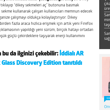
çık
 tıklayıp
“dikey sekmeleri aç”
butonuna basmak
üre
da sekme kullanarak çalışan kullanıcıları memnun edecek
Sa
ganize çalışmayı oldukça kolaylaştırıyor. Dikey
mim
birden fazla araca hızlıca erişmek için artık yeni Firefox
taş
ıklamasının yapıldığı yeni sürüm, birçok hatayı ortadan
Sam
şük güçlü çekirdeklere taşıyarak enerji kullanımını
sağ
bu da ilginizi çekebilir:
İddialı AR
Glass Discovery Edition tanıtıldı
KA
Onv