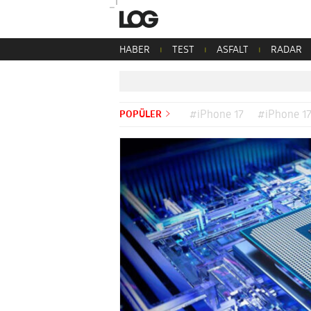
HABER
TEST
ASFALT
RADAR
POPÜLER
#iPhone 17
#iPhone 17