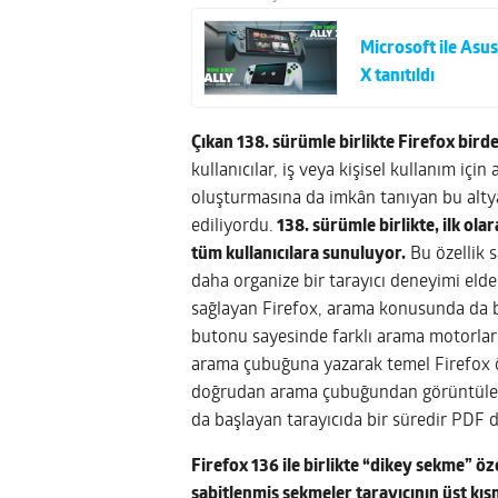
Microsoft ile Asu
X tanıtıldı
Çıkan 138. sürümle birlikte Firefox birde
kullanıcılar, iş veya kişisel kullanım için 
oluşturmasına da imkân tanıyan bu altya
ediliyordu.
138. sürümle birlikte, ilk ol
tüm kullanıcılara sunuluyor.
Bu özellik s
daha organize bir tarayıcı deneyimi elde
sağlayan Firefox, arama konusunda da bi
butonu sayesinde farklı arama motorlarına
arama çubuğuna yazarak temel Firefox ö
doğrudan arama çubuğundan görüntüleyeb
da başlayan tarayıcıda bir süredir PDF d
Firefox 136 ile birlikte “dikey sekme” öz
sabitlenmiş sekmeler tarayıcının üst kı