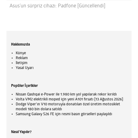
Asus’un sürpriz cihazı: Padfone [Güncellendi]
Hakkımızda
Künye
Reklam
İletişim
Yasal Uyarı
Popüler İçerikler
Nissan Qashqai e-Power ile 1.980 km yol yapılarak rekor kırıldı
Volta VM2 elektrikli moped için yeni A101 fırsatı [13 Ağustos 2026]
Dodge Viper'ın V10 motoruyla donatılan özel üretim motosiklet
modeli 180 bin dolara satıldı
Samsung Galaxy S26 FE için resmi basın görselleri paylaşıldı
Nasıl Yapılır?