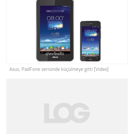
Asus, PadFone serisinde küçülmeye gitti [Video]