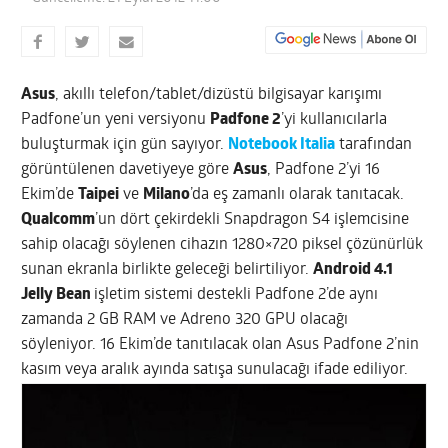
Asus
, akıllı telefon/tablet/dizüstü bilgisayar karışımı
Padfone’un yeni versiyonu
Padfone 2
’yi kullanıcılarla
buluşturmak için gün sayıyor.
Notebook Italia
tarafından
görüntülenen davetiyeye göre
Asus
, Padfone 2’yi 16
Ekim’de
Taipei
ve
Milano
’da eş zamanlı olarak tanıtacak.
Qualcomm
’un dört çekirdekli Snapdragon S4 işlemcisine
sahip olacağı söylenen cihazın 1280×720 piksel çözünürlük
sunan ekranla birlikte geleceği belirtiliyor.
Android 4.1
Jelly Bean
işletim sistemi destekli Padfone 2’de aynı
zamanda 2 GB RAM ve Adreno 320 GPU olacağı
söyleniyor. 16 Ekim’de tanıtılacak olan Asus Padfone 2’nin
kasım veya aralık ayında satışa sunulacağı ifade ediliyor.