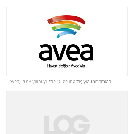
Avea, 2013 yılını yüzde 10 gelir artışıyla tamamladı