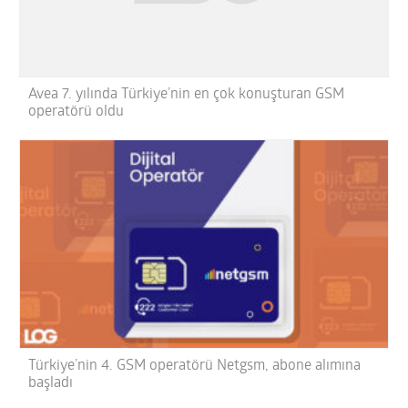
Avea 7. yılında Türkiye’nin en çok konuşturan GSM
operatörü oldu
Türkiye’nin 4. GSM operatörü Netgsm, abone alımına
başladı