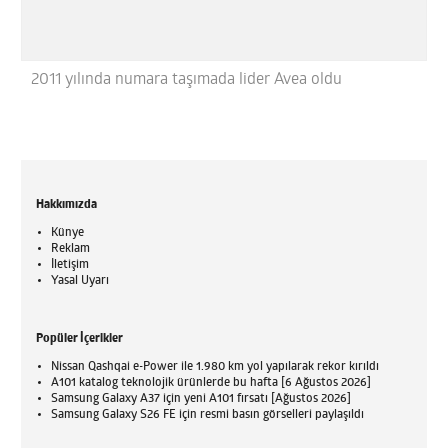
2011 yılında numara taşımada lider Avea oldu
Hakkımızda
Künye
Reklam
İletişim
Yasal Uyarı
Popüler İçerikler
Nissan Qashqai e-Power ile 1.980 km yol yapılarak rekor kırıldı
A101 katalog teknolojik ürünlerde bu hafta [6 Ağustos 2026]
Samsung Galaxy A37 için yeni A101 fırsatı [Ağustos 2026]
Samsung Galaxy S26 FE için resmi basın görselleri paylaşıldı