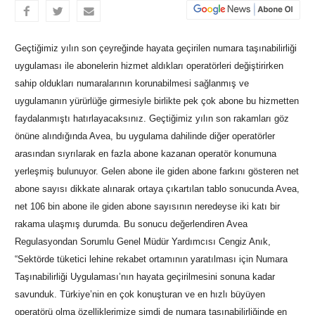
Geçtiğimiz yılın son çeyreğinde hayata geçirilen numara taşınabilirliği
uygulaması ile abonelerin hizmet aldıkları operatörleri değiştirirken
sahip oldukları numaralarının korunabilmesi sağlanmış ve
uygulamanın yürürlüğe girmesiyle birlikte pek çok abone bu hizmetten
faydalanmıştı hatırlayacaksınız.
Geçtiğimiz yılın son rakamları göz
önüne alındığında Avea, bu uygulama dahilinde diğer operatörler
arasından sıyrılarak en fazla abone kazanan operatör konumuna
yerleşmiş bulunuyor. Gelen abone ile giden abone farkını gösteren net
abone sayısı dikkate alınarak ortaya çıkartılan tablo sonucunda Avea,
net 106 bin abone ile giden abone sayısının neredeyse iki katı bir
rakama ulaşmış durumda. Bu sonucu değerlendiren Avea
Regulasyondan Sorumlu Genel Müdür Yardımcısı Cengiz Anık,
“Sektörde tüketici lehine rekabet ortamının yaratılması için Numara
Taşınabilirliği Uygulaması’nın hayata geçirilmesini sonuna kadar
savunduk. Türkiye’nin en çok konuşturan ve en hızlı büyüyen
operatörü olma özelliklerimize şimdi de numara taşınabilirliğinde en