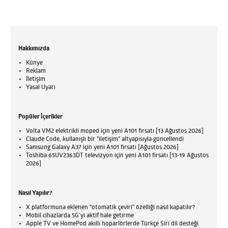
Hakkımızda
Künye
Reklam
İletişim
Yasal Uyarı
Popüler İçerikler
Volta VM2 elektrikli moped için yeni A101 fırsatı [13 Ağustos 2026]
Claude Code, kullanışlı bir "iletişim" altyapısıyla güncellendi
Samsung Galaxy A37 için yeni A101 fırsatı [Ağustos 2026]
Toshiba 65UV2363DT televizyon için yeni A101 fırsatı [13-19 Ağustos
2026]
Nasıl Yapılır?
X platformuna eklenen “otomatik çeviri” özelliği nasıl kapatılır?
Mobil cihazlarda 5G’yi aktif hale getirme
Apple TV ve HomePod akıllı hoparlörlerde Türkçe Siri dil desteği