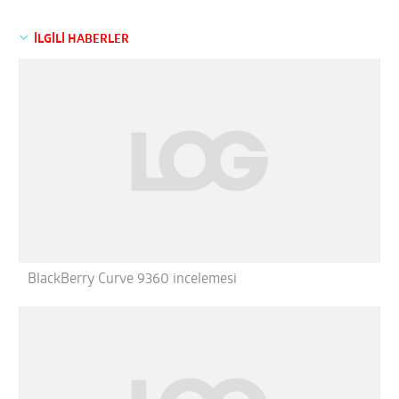
İLGİLİ HABERLER
BlackBerry Curve 9360 incelemesi