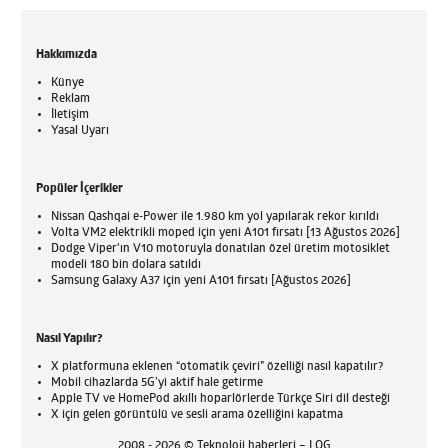
Hakkımızda
Künye
Reklam
İletişim
Yasal Uyarı
Popüler İçerikler
Nissan Qashqai e-Power ile 1.980 km yol yapılarak rekor kırıldı
Volta VM2 elektrikli moped için yeni A101 fırsatı [13 Ağustos 2026]
Dodge Viper'ın V10 motoruyla donatılan özel üretim motosiklet
modeli 180 bin dolara satıldı
Samsung Galaxy A37 için yeni A101 fırsatı [Ağustos 2026]
Nasıl Yapılır?
X platformuna eklenen “otomatik çeviri” özelliği nasıl kapatılır?
Mobil cihazlarda 5G’yi aktif hale getirme
Apple TV ve HomePod akıllı hoparlörlerde Türkçe Siri dil desteği
X için gelen görüntülü ve sesli arama özelliğini kapatma
2008 - 2026 © Teknoloji haberleri – LOG