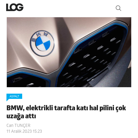
ASFALT
BMW, elektrikli tarafta katı hal pilini çok
uzağa attı
Can TUNÇER
11 Aralık 2023 15:23