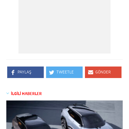
PAYLAŞ
TWEETLE
GÖNDER
İLGİLİ HABERLER