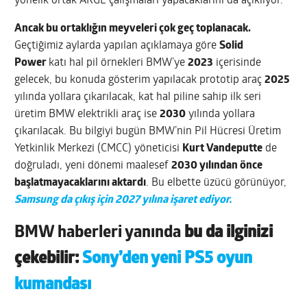
yönelik ortak ARGE çalışmaları yapacaklarını da açıklıyor.
Ancak bu ortaklığın meyveleri çok geç toplanacak.
Geçtiğimiz aylarda yapılan açıklamaya göre
Solid
Power
katı hal pil örnekleri BMW’ye
2023
içerisinde
gelecek, bu konuda gösterim yapılacak prototip araç
2025
yılında yollara çıkarılacak, kat hal piline sahip ilk seri
üretim BMW elektrikli araç ise
2030
yılında yollara
çıkarılacak. Bu bilgiyi bugün BMW’nin Pil Hücresi Üretim
Yetkinlik Merkezi (CMCC) yöneticisi
Kurt Vandeputte
de
doğruladı, yeni dönemi maalesef
2030 yılından önce
başlatmayacaklarını aktardı
. Bu elbette üzücü görünüyor,
Samsung da çıkış için 2027 yılına işaret ediyor.
BMW haberleri
yanında
bu da ilginizi
çekebilir:
Sony’den yeni PS5 oyun
kumandası