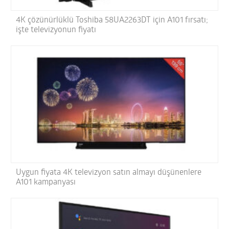
4K çözünürlüklü Toshiba 58UA2263DT için A101 fırsatı;
işte televizyonun fiyatı
Uygun fiyata 4K televizyon satın almayı düşünenlere
A101 kampanyası