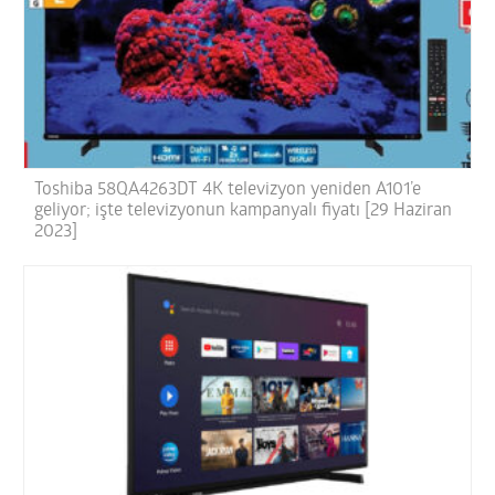
Toshiba 58QA4263DT 4K televizyon yeniden A101’e
geliyor; işte televizyonun kampanyalı fiyatı [29 Haziran
2023]