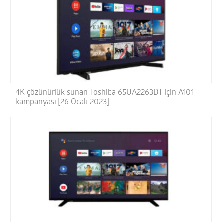
4K çözünürlük sunan Toshiba 65UA2263DT için A101
kampanyası [26 Ocak 2023]