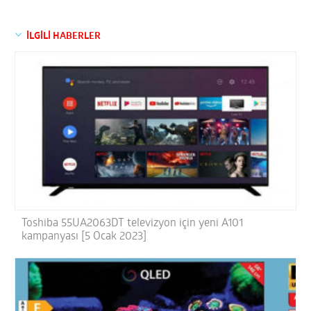
İLGİLİ HABERLER
Toshiba 55UA2063DT televizyon için yeni A101
kampanyası [5 Ocak 2023]