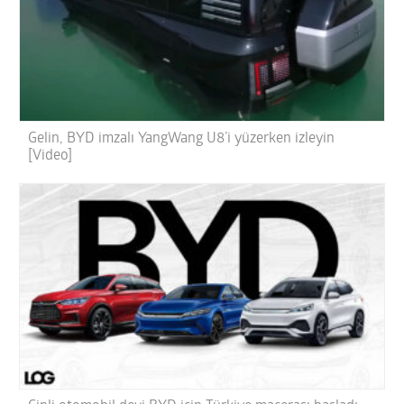
Gelin, BYD imzalı YangWang U8’i yüzerken izleyin
[Video]