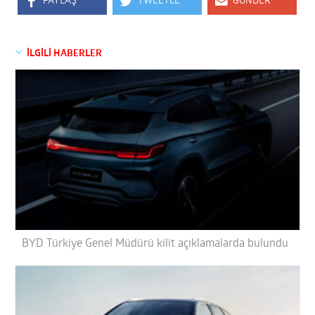
PAYLAŞ
TWEETLE
GÖNDER
İLGİLİ HABERLER
BYD Türkiye Genel Müdürü kilit açıklamalarda bulundu