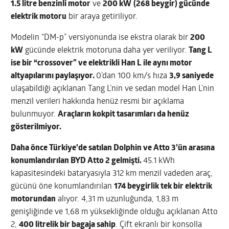
1.5 litre benzinli motor
ve
200 kW
(268 beygir) gücünde
elektrik motoru
bir araya getiriliyor.
Modelin “DM-p” versiyonunda ise ekstra olarak bir
200
kW
gücünde elektrik motoruna daha yer veriliyor.
Tang L
ise bir “crossover” ve elektrikli Han L ile aynı motor
altyapılarını paylaşıyor.
0’dan 100 km/s hıza
3,9 saniyede
ulaşabildiği açıklanan Tang L’nin ve sedan model Han L’nin
menzil verileri hakkında henüz resmi bir açıklama
bulunmuyor.
Araçların kokpit tasarımları da henüz
gösterilmiyor.
Daha önce Türkiye’de satılan Dolphin ve Atto 3’ün arasına
konumlandırılan BYD Atto 2 gelmişti.
45.1 kWh
kapasitesindeki bataryasıyla 312 km menzil vadeden araç,
gücünü öne konumlandırılan
174 beygirlik tek bir elektrik
motorundan
alıyor. 4,31 m uzunluğunda, 1,83 m
genişliğinde ve 1,68 m yüksekliğinde olduğu açıklanan Atto
2,
400 litrelik bir bagaja sahip
. Çift ekranlı bir konsolla