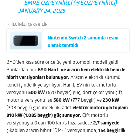
— EMRE ÖZPEYNIRCI (@EOZPEYNIRCI)
JANUARY 24, 2025
İLGİNİZİ ÇEKEBİLİR
Nintendo Switch 2 sonunda resmi
olarak tanıtıldı
BYD’den kısa süre önce üç yeni otomobil modeli geldi.
Bunlardan biri
BYD Han L ve aracın hem elektrikli hem de
hibrit versiyonları bulunuyor.
Aracın elektrikli sürümü
kendi içinde ikiye ayrılıyor. Han L EV’nin tek motorlu
versiyonu
500 kW
(670 beygir) güç, dört çeker yani çift
motorlu versiyonu ise
580 kW
(777 beygir) ve
230 kW
(308 beygir) gücündeki iki adet
elektrik motoruyla toplam
810 kW (1.085 beygir) güç sunuyor.
Çift motorlu
versiyonuyla 0’dan 100 km/s hıza sadece
2,7 saniyede
çıkabilen aracın hibrit “DM-i” versiyonunda,
154 beygirlik