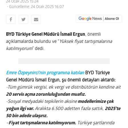
24 Ocak 2025 15:24
- Güncelleme: 24 Ocak 2025 16:07
BYD Türkiye Genel Müdürü İsmail Ergun
, önemli
açıklamalarda bulundu ve “
Yüksek fiyat tartışmalarına
katılmıyorum
” dedi.
Emre Özpeynirci’nin programına katılan
BYD Türkiye
Genel Müdürü İsmail Ergun, şu önemli detayları aktardı:
-Tüm gümrük vergisi, ek vergi ve distribütörün kendine ait
20 servis açma zorunluluğundan muafız.
-Sosyal medyadaki tepkilerin aksine
modellerimize çok
yoğun ilgi var.
Aralıkta 6.500 adetten fazla sattık,
2025’te
50 bin adede ulaşırız.
–
Fiyat tartışmalarına katılmıyorum.
Türkiye şartlarında