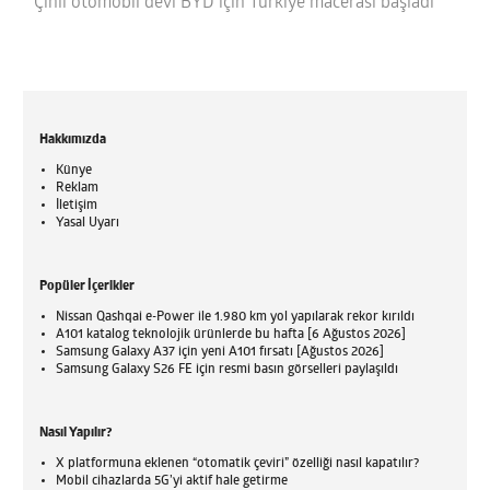
Çinli otomobil devi BYD için Türkiye macerası başladı
Hakkımızda
Künye
Reklam
İletişim
Yasal Uyarı
Popüler İçerikler
Nissan Qashqai e-Power ile 1.980 km yol yapılarak rekor kırıldı
A101 katalog teknolojik ürünlerde bu hafta [6 Ağustos 2026]
Samsung Galaxy A37 için yeni A101 fırsatı [Ağustos 2026]
Samsung Galaxy S26 FE için resmi basın görselleri paylaşıldı
Nasıl Yapılır?
X platformuna eklenen “otomatik çeviri” özelliği nasıl kapatılır?
Mobil cihazlarda 5G’yi aktif hale getirme