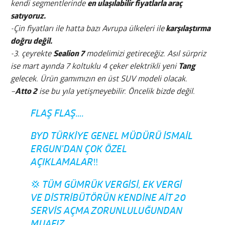
kendi segmentlerinde
en ulaşılabilir fiyatlarla araç
satıyoruz.
-Çin fiyatları ile hatta bazı Avrupa ülkeleri ile
karşılaştırma
doğru değil.
-3. çeyrekte
Sealion 7
modelimizi getireceğiz. Asıl sürpriz
ise mart ayında 7 koltuklu 4 çeker elektrikli yeni
Tang
gelecek. Ürün gamımızın en üst SUV modeli olacak.
–
Atto 2
ise bu yıla yetişmeyebilir. Öncelik bizde değil.
FLAŞ FLAŞ….
BYD TÜRKIYE GENEL MÜDÜRÜ İSMAIL
ERGUN'DAN ÇOK ÖZEL
AÇIKLAMALAR‼️
💢 TÜM GÜMRÜK VERGISI, EK VERGI
VE DISTRIBÜTÖRÜN KENDINE AIT 20
SERVIS AÇMA ZORUNLULUĞUNDAN
MUAFIZ.