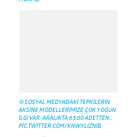
💢SOSYAL MEDYADAKI TEPKILERIN
AKSINE MODELLERIMIZE ÇOK YOĞUN
ILGI VAR. ARALIKTA 6.500 ADETTEN…
PIC.TWITTER.COM/KNWXLIZNIB