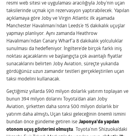
resmi web sitesi ve uygulaması aracılığıyla Joby’nin uçan
taksilerinde uçmak için rezervasyon yaptırabilecek. Yapılan
açıklamaya göre Joby ve Virgin Atlantic ilk aşamada
Manchester Havalimanı’ndan Leeds’e 15 dakikalık uçuşlar
yapmayı planlıyor. Aynı zamanda Heathrow
Havalimanı’ndan Canary Wharf’a 8 dakikalık yolculuklar
sunulması da hedefleniyor. İngiltere’de birçok farklı iniş
noktası açacaklarını ve başlangıçta çok avantajlı fiyatlar
sunacaklarını belirten Joby Aviation, süreçte yukarıda
gördüğünüz uzun zamandır testleri gerçekleştirilen uçan
taksi modelini kullanacak.
Geçtiğimiz yıllarda 590 milyon dolarlık yatırım toplayan ve
bunun 394 milyon dolarını Toyota’dan alan Joby
Aviation, şirketten daha sonra 500 milyon dolarlık bir
yatırım daha almıştı
.
Uçan taksi geleceğinin önemli ismini
bundan önce gündeme getiren ise
Japonya’da yapılan
otonom uçuş gösterimi olmuştu
. Toyota’nın Shizuoka’daki