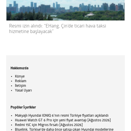
Resmi izin alındı: “EHang, Çin’de ticari hava taksi
hizmetine başlayacak”
Hakkımızda
Künye
Reklam
İletişim
Yasal Uyarı
Popüler İçerikler
Makyajlı Hyundai IONIQ 6'nın resmi Türkiye fiyatları açıklandı
Huawei Watch GT 6 Pro için yeni fiyat avantajı [Ağustos 2026]
Redmi 15C için Migros fırsatı [Ağustos 2026]
Bluelink, Türkiye'de daha önce satışa çıkan Hyundai modellerine