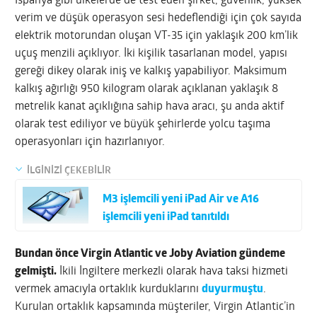
İspanya gibi ülkelerde de test eden şirket, güvenlik, yüksek
verim ve düşük operasyon sesi hedeflendiği için çok sayıda
elektrik motorundan oluşan VT-35 için yaklaşık 200 km’lik
uçuş menzili açıklıyor. İki kişilik tasarlanan model, yapısı
gereği dikey olarak iniş ve kalkış yapabiliyor. Maksimum
kalkış ağırlığı 950 kilogram olarak açıklanan yaklaşık 8
metrelik kanat açıklığına sahip hava aracı, şu anda aktif
olarak test ediliyor ve büyük şehirlerde yolcu taşıma
operasyonları için hazırlanıyor.
İLGİNİZİ ÇEKEBİLİR
M3 işlemcili yeni iPad Air ve A16
işlemcili yeni iPad tanıtıldı
Bundan önce Virgin Atlantic ve Joby Aviation gündeme
gelmişti.
İkili İngiltere merkezli olarak hava taksi hizmeti
vermek amacıyla ortaklık kurduklarını
duyurmuştu
.
Kurulan ortaklık kapsamında müşteriler, Virgin Atlantic’in