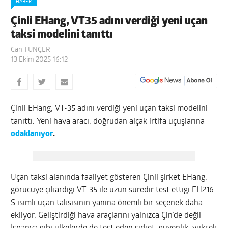
HABER
Çinli EHang, VT35 adını verdiği yeni uçan
taksi modelini tanıttı
Can TUNÇER
13 Ekim 2025 16:12
Çinli EHang, VT-35 adını verdiği yeni uçan taksi modelini
tanıttı. Yeni hava aracı, doğrudan alçak irtifa uçuşlarına
odaklanıyor
.
Uçan taksi alanında faaliyet gösteren Çinli şirket EHang,
görücüye çıkardığı VT-35 ile uzun süredir test ettiği EH216-
S isimli uçan taksisinin yanına önemli bir seçenek daha
ekliyor. Geliştirdiği hava araçlarını yalnızca Çin’de değil