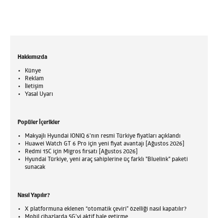
Hakkımızda
Künye
Reklam
İletişim
Yasal Uyarı
Popüler İçerikler
Makyajlı Hyundai IONIQ 6'nın resmi Türkiye fiyatları açıklandı
Huawei Watch GT 6 Pro için yeni fiyat avantajı [Ağustos 2026]
Redmi 15C için Migros fırsatı [Ağustos 2026]
Hyundai Türkiye, yeni araç sahiplerine üç farklı "Bluelink" paketi
sunacak
Nasıl Yapılır?
X platformuna eklenen “otomatik çeviri” özelliği nasıl kapatılır?
Mobil cihazlarda 5G’yi aktif hale getirme