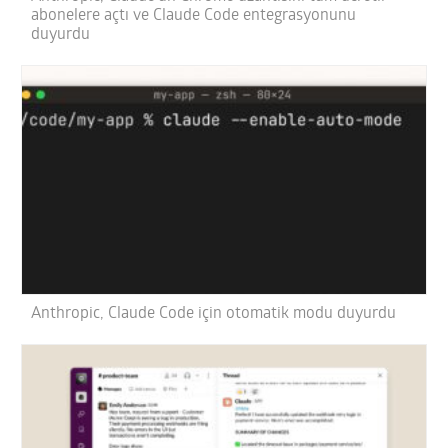
abonelere açtı ve Claude Code entegrasyonunu
duyurdu
Anthropic, Claude Code için otomatik modu duyurdu