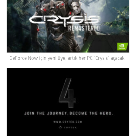
GeForce Now için yeni üye; artık her PC “Crysis” açacak