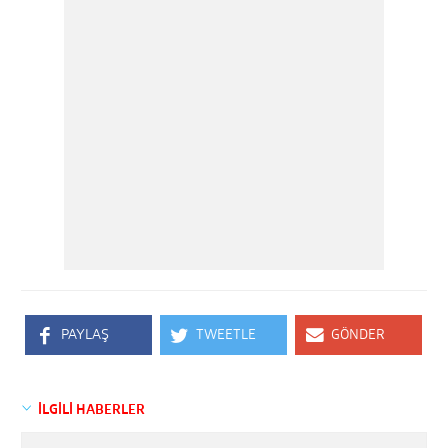
PAYLAŞ
TWEETLE
GÖNDER
İLGİLİ HABERLER