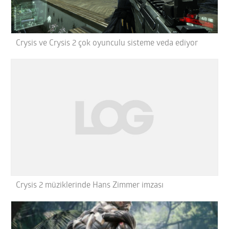
Crysis ve Crysis 2 çok oyunculu sisteme veda ediyor
Crysis 2 müziklerinde Hans Zimmer imzası