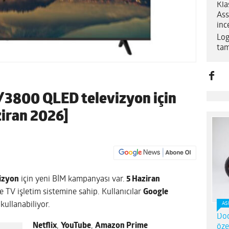
Kla
Ass
inc
Log
tam
3/3800 QLED televizyon için
ziran 2026]
vizyon
için yeni BİM kampanyası var.
5 Haziran
e TV işletim sistemine sahip. Kullanıcılar
Google
ullanabiliyor.
AS
Dod
Netflix
,
YouTube
,
Amazon Prime
öze