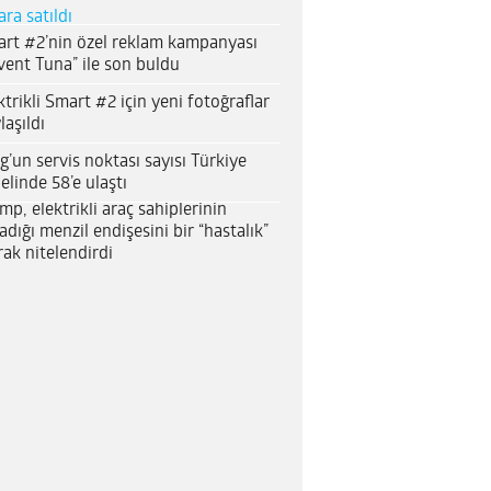
ara satıldı
rt #2’nin özel reklam kampanyası
vent Tuna” ile son buldu
ktrikli Smart #2 için yeni fotoğraflar
laşıldı
g’un servis noktası sayısı Türkiye
elinde 58’e ulaştı
mp, elektrikli araç sahiplerinin
adığı menzil endişesini bir “hastalık”
rak nitelendirdi