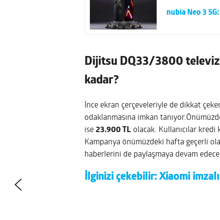
nubia Neo 3 5G:
Dijitsu DQ33/3800 televiz
kadar?
İnce ekran çerçeveleriyle de dikkat çeken
odaklanmasına imkan tanıyor.Önümüzdeki
ise
23.900 TL
olacak. Kullanıcılar kredi k
Kampanya önümüzdeki hafta geçerli olac
haberlerini de paylaşmaya devam edece
İlginizi çekebilir:
Xiaomi imzalı