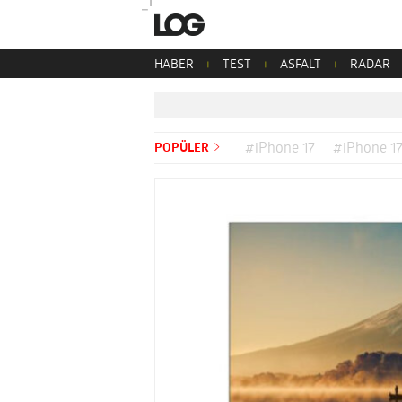
HABER
TEST
ASFALT
RADAR
POPÜLER
#iPhone 17
#iPhone 17