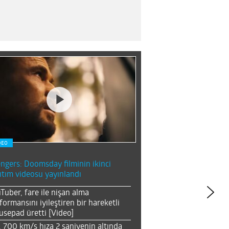
DEO
ngers: Doomsday filminin ikinci
ıtım videosu yayınlandı
Tuber, fare ile nişan alma
formansını iyileştiren bir hareketli
sepad üretti [Video]
, 700 km/s hıza 2 saniyenin altında