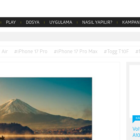
PLAY
DOSYA
UYGULAMA
NASIL YAPILIR?
KAMPAN
 Air
#iPhone 17 Pro
#iPhone 17 Pro Max
#Togg T10F
#
KA
Vol
A10