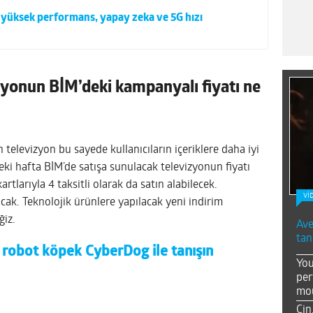
 yüksek performans, yapay zeka ve 5G hızı
yonun BİM’deki kampanyalı fiyatı ne
 televizyon bu sayede kullanıcıların içeriklere daha iyi
 hafta BİM’de satışa sunulacak televizyonun fiyatı
artlarıyla 4 taksitli olarak da satın alabilecek.
Vİ
ak. Teknolojik ürünlere yapılacak yeni indirim
ğiz.
Ave
tan
 robot köpek CyberDog ile tanışın
You
per
mou
Çin