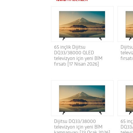
65 inçlik Dijitsu
Dijit
DQ33/38000 QLED
televi
televizyon için yeni BİM
fırsat
fırsatı [17 Nisan 2026]
Dijitsu DQ33/38000
65 inç
televizyon için yeni BİM
DQ33
kampanyası [23 Ocak 2026]
televi