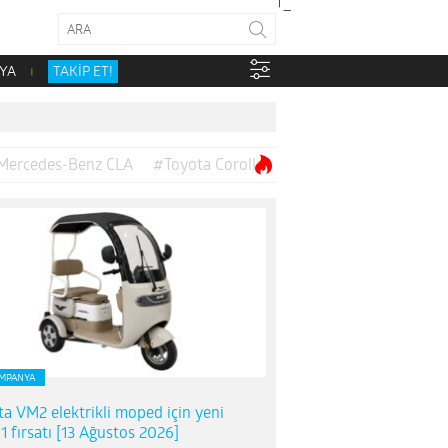
YA
TAKİP ET!
Mercedes-Benz CLA
#Toyota Corolla
MPANYA
ta VM2 elektrikli moped için yeni
1 fırsatı [13 Ağustos 2026]