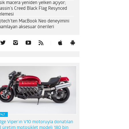
sik macera yeniden yelken açıyor;
assin’s Creed Black Flag Resynced
elemesi
itech’ten MacBook Neo deneyimini
amlayan aksesuar önerileri
FALT
ge Viper’ın V10 motoruyla donatılan
l üretim motosiklet modeli 180 bin