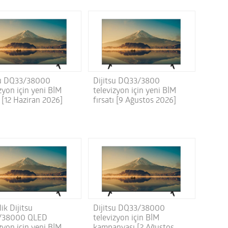
su DQ33/38000
Dijitsu DQ33/3800
zyon için yeni BİM
televizyon için yeni BİM
ı [12 Haziran 2026]
fırsatı [9 Ağustos 2026]
lik Dijitsu
Dijitsu DQ33/38000
/38000 QLED
televizyon için BİM
zyon için yeni BİM
kampanyası [2 Ağustos