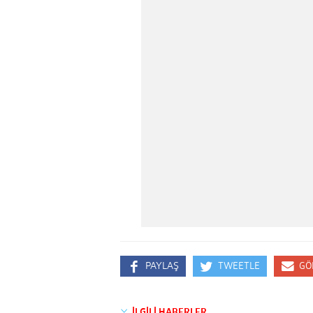
PAYLAŞ
TWEETLE
GÖ
İLGİLİ HABERLER