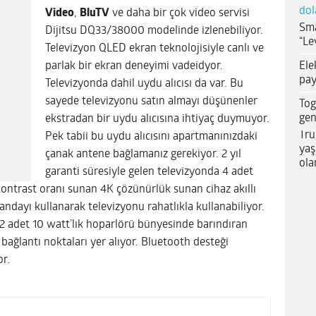
dol
Video
,
BluTV
ve daha bir çok video servisi
Sma
Dijitsu DQ33/38000 modelinde izlenebiliyor.
“Le
Televizyon QLED ekran teknolojisiyle canlı ve
Ele
parlak bir ekran deneyimi vadeidyor.
pay
Televizyonda dahil uydu alıcısı da var. Bu
sayede televizyonu satın almayı düşünenler
Tog
gen
ekstradan bir uydu alıcısına ihtiyaç duymuyor.
Tru
Pek tabii bu uydu alıcısını apartmanınızdaki
yaş
çanak antene bağlamanız gerekiyor. 2 yıl
ola
garanti süresiyle gelen televizyonda 4 adet
ontrast oranı sunan 4K çözünürlük sunan cihaz akıllı
ndayı kullanarak televizyonu rahatlıkla kullanabiliyor.
 2 adet 10 watt’lık hoparlörü bünyesinde barındıran
 bağlantı noktaları yer alıyor. Bluetooth desteği
or.