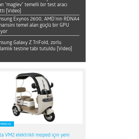
an “maglev” temelli bir test aracı
tti [Video]
msung Exynos 2600, AMD’nin RDNA4
arisini temel alan güçlü bir GPU
ıyor
sung Galaxy Z TriFold, zorlu
lamlık testine tabi tutuldu [Video]
MPANYA
ta VM2 elektrikli moped için yeni