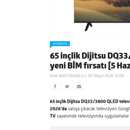
KAMPANYA
65 inçlik Dijitsu DQ3
yeni BİM fırsatı [5 Ha
Emir BOSTANOĞLU
30 Mayıs 2026 12:00
65 inçlik Dijitsu DQ33/3800 QLED tele
2026’da
satışa çıkacak televizyon Googl
TV
sayesinde televizyonda uygulamalar k