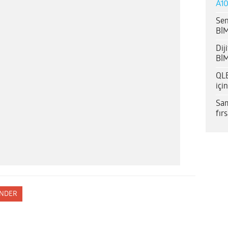
A10
Sen
BİM
Dij
BİM
QLE
içi
Sam
fır
NDER