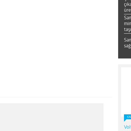
çık
üre
Sa
mim
taş
Sam
sağ
KA
Vol