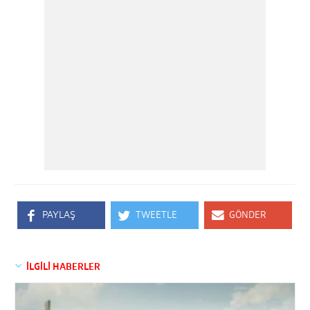
PAYLAŞ
TWEETLE
GÖNDER
İLGİLİ HABERLER