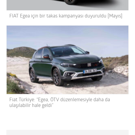
FIAT Egea için bir takas kampanyası duyuruldu [Mayıs]
Fiat Türkiye: “Egea, ÖTV düzenlemesiyle daha da
ulaşılabilir hale geldi”