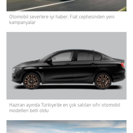
Otomobil severlere iyi haber; Fiat cephesinden yeni
kampanyalar
Haziran ayında Türkiye’de en çok satılan sıfır otomobil
modelleri belli oldu