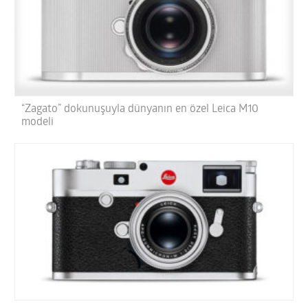
“Zagato” dokunuşuyla dünyanın en özel Leica M10
modeli