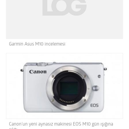
Garmin Asus M10 incelemesi
Canon’un yeni aynasız makinesi EOS M10 gün ışığına