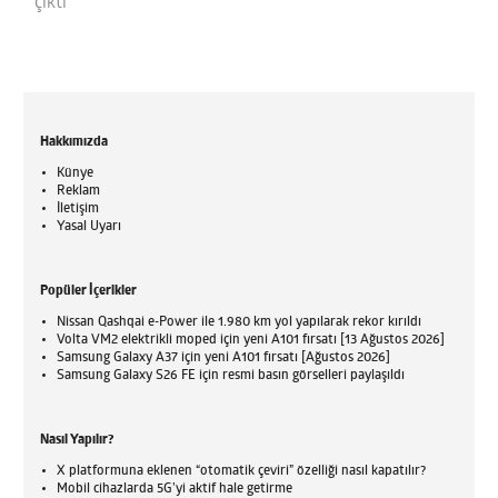
çıktı
Hakkımızda
Künye
Reklam
İletişim
Yasal Uyarı
Popüler İçerikler
Nissan Qashqai e-Power ile 1.980 km yol yapılarak rekor kırıldı
Volta VM2 elektrikli moped için yeni A101 fırsatı [13 Ağustos 2026]
Samsung Galaxy A37 için yeni A101 fırsatı [Ağustos 2026]
Samsung Galaxy S26 FE için resmi basın görselleri paylaşıldı
Nasıl Yapılır?
X platformuna eklenen “otomatik çeviri” özelliği nasıl kapatılır?
Mobil cihazlarda 5G’yi aktif hale getirme