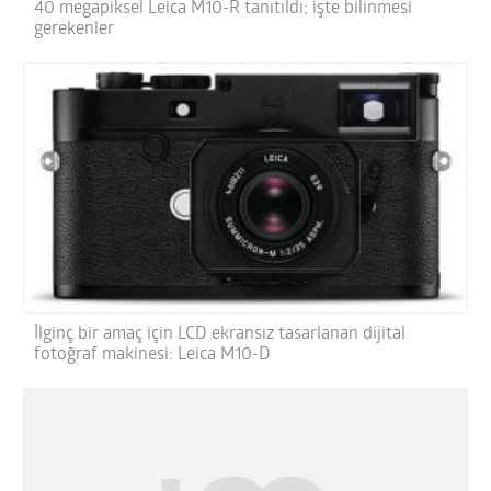
40 megapiksel Leica M10-R tanıtıldı; işte bilinmesi
gerekenler
İlginç bir amaç için LCD ekransız tasarlanan dijital
fotoğraf makinesi: Leica M10-D