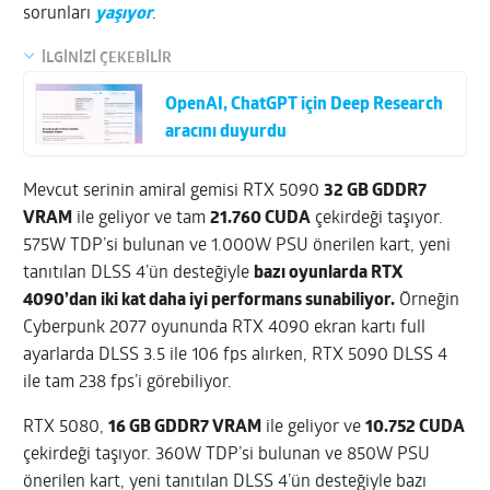
sorunları
yaşıyor
.
İLGİNİZİ ÇEKEBİLİR
OpenAI, ChatGPT için Deep Research
aracını duyurdu
Mevcut serinin amiral gemisi RTX 5090
32 GB GDDR7
VRAM
ile geliyor ve tam
21.760 CUDA
çekirdeği taşıyor.
575W TDP’si bulunan ve 1.000W PSU önerilen kart, yeni
tanıtılan DLSS 4’ün desteğiyle
bazı oyunlarda RTX
4090’dan iki kat daha iyi performans sunabiliyor.
Örneğin
Cyberpunk 2077 oyununda RTX 4090 ekran kartı full
ayarlarda DLSS 3.5 ile 106 fps alırken, RTX 5090 DLSS 4
ile tam 238 fps’i görebiliyor.
RTX 5080,
16 GB GDDR7 VRAM
ile geliyor ve
10.752 CUDA
çekirdeği taşıyor. 360W TDP’si bulunan ve 850W PSU
önerilen kart, yeni tanıtılan DLSS 4’ün desteğiyle bazı