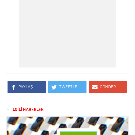
PAYLAŞ
TWEETLE
GÖNDER
İLGİLİ HABERLER