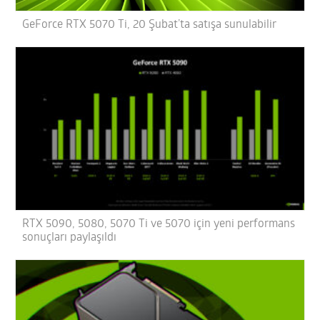
GeForce RTX 5070 Ti, 20 Şubat’ta satışa sunulabilir
RTX 5090, 5080, 5070 Ti ve 5070 için yeni performans
sonuçları paylaşıldı