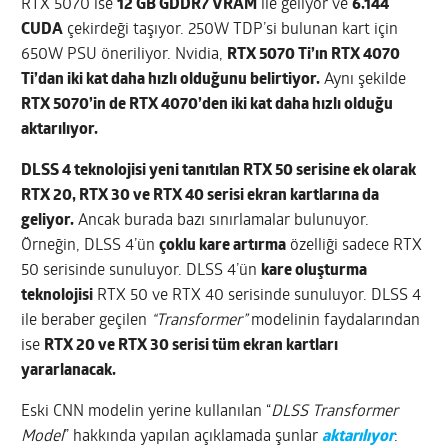
RTX 5070 ise
12 GB GDDR7 VRAM
ile geliyor ve
6.144
CUDA
çekirdeği taşıyor. 250W TDP’si bulunan kart için
650W PSU öneriliyor. Nvidia,
RTX 5070 Ti’ın RTX 4070
Ti’dan iki kat daha hızlı olduğunu belirtiyor.
Aynı şekilde
RTX 5070’in de RTX 4070’den iki kat daha hızlı olduğu
aktarılıyor.
DLSS 4 teknolojisi yeni tanıtılan RTX 50 serisine ek olarak
RTX 20, RTX 30 ve RTX 40 serisi ekran kartlarına da
geliyor.
Ancak burada bazı sınırlamalar bulunuyor.
Örneğin, DLSS 4’ün
çoklu kare artırma
özelliği sadece RTX
50 serisinde sunuluyor. DLSS 4’ün
kare oluşturma
teknolojisi
RTX 50 ve RTX 40 serisinde sunuluyor. DLSS 4
ile beraber geçilen
“Transformer”
modelinin faydalarından
ise
RTX 20 ve RTX 30 serisi tüm ekran kartları
yararlanacak.
Eski CNN modelin yerine kullanılan “
DLSS Transformer
Model
” hakkında yapılan açıklamada şunlar
aktarılıyor
: