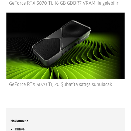
GeForce RTX 5070 Ti, 16 GB GDDR7 VRAM ile gelebilir
GeForce RTX 5070 Ti, 20 Şubat’ta satışa sunulacak
Hakkımızda
Künye