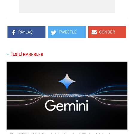
PAYLAŞ
TWEETLE
GÖNDER
İLGİLİ HABERLER