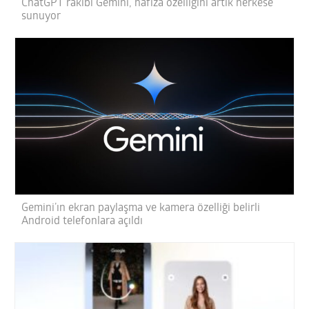
ChatGPT rakibi Gemini, hafıza özelliğini artık herkese
sunuyor
Gemini’ın ekran paylaşma ve kamera özelliği belirli
Android telefonlara açıldı