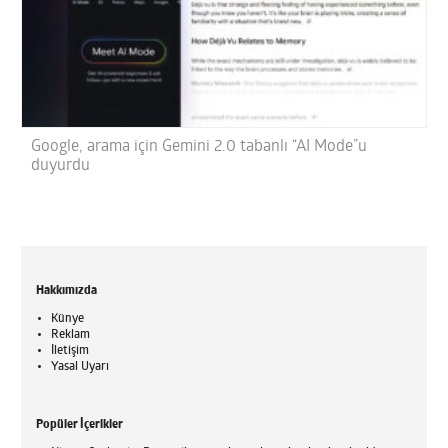
Google, arama için Gemini 2.0 tabanlı “AI Mode”u
duyurdu
Hakkımızda
Künye
Reklam
İletişim
Yasal Uyarı
Popüler İçerikler