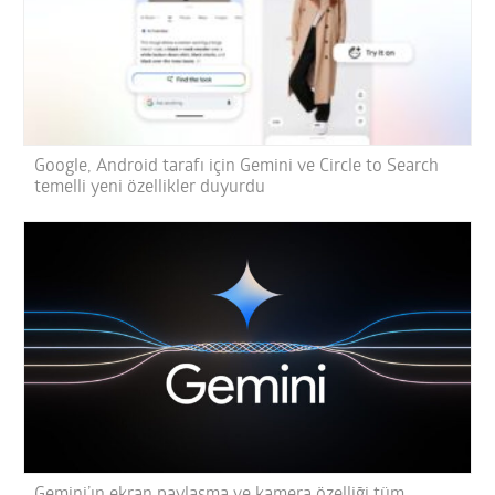
Google, Android tarafı için Gemini ve Circle to Search
temelli yeni özellikler duyurdu
Gemini’ın ekran paylaşma ve kamera özelliği tüm