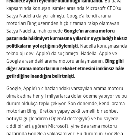
rekabete aykırı eylemde bulunduğu kanıtlandı.
Bu dava
kapsamında konuşan isimler arasında Microsoft CEO’su
Satya Nadella da yer almıştı. Google’a kendi arama
motorları Bing üzerinden hiçbir zaman rakip olamayan
Satya Nadella, mahkemede
Google’ın arama motoru
pazarında hâkimiyet kurmasına yıllardır uyguladığı haksız
politikaların yol açtığını söylemişti.
Nadella konuşmasında
teknoloji devi Apple’ı da suçlamıştı. Nadella, Apple ve
Google arasındaki arama motoru anlaşmasının,
Bing gibi
diğer arama motorlarının rekabet etmesini imkânsız hâle
getirdiğine inandığını belirtmişti.
Google, Apple’ın cihazlarındaki varsayılan arama motoru
olmak adına her yıl milyarlarca dolar ödeme yapıyor ve bu
durum oldukça tepki çekiyor. Son dönemde, kendi arama
motorları Bing’i üretken yapay zekâ temelli bir sohbet
botuyla güçlendiren (OpenAI desteğiyle) ve bu sayede
ciddi bir artış gören Microsoft, yine de arama motoru
pazarında Google’a yaklaşamıyor. Bu durumun, Google’a