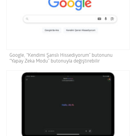
Google, “Kendimi Şanslı Hissediyorum” butonunu
“Yapay Zeka Modu” butonuyla değiştirebilir