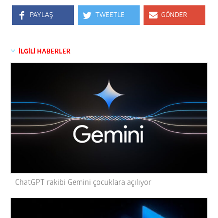
PAYLAŞ
TWEETLE
GÖNDER
İLGİLİ HABERLER
ChatGPT rakibi Gemini çocuklara açılıyor