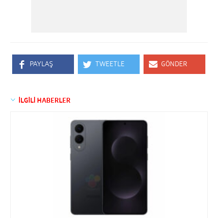
PAYLAŞ
TWEETLE
GÖNDER
İLGİLİ HABERLER