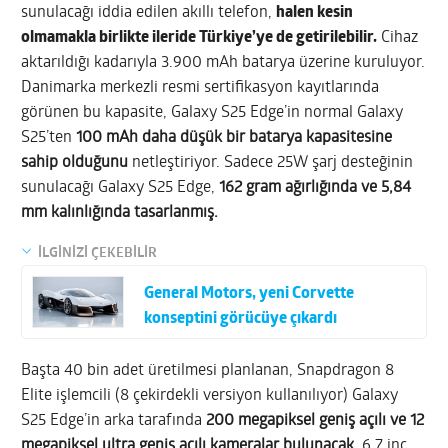
sunulacağı iddia edilen akıllı telefon,
halen kesin
olmamakla birlikte ileride Türkiye’ye de getirilebilir.
Cihaz
aktarıldığı kadarıyla 3.900 mAh batarya üzerine kuruluyor.
Danimarka merkezli resmi sertifikasyon kayıtlarında
görünen bu kapasite, Galaxy S25 Edge’in normal Galaxy
S25’ten
100 mAh daha düşük bir batarya kapasitesine
sahip olduğunu
netleştiriyor. Sadece 25W şarj desteğinin
sunulacağı Galaxy S25 Edge,
162 gram ağırlığında ve 5,84
mm kalınlığında tasarlanmış.
İLGİNİZİ ÇEKEBİLİR
General Motors, yeni Corvette
konseptini görücüye çıkardı
Başta
40 bin adet üretilmesi planlanan
, Snapdragon 8
Elite işlemcili (8 çekirdekli versiyon kullanılıyor) Galaxy
S25 Edge’in arka tarafında
200 megapiksel geniş açılı ve 12
megapiksel ultra geniş açılı kameralar bulunacak.
6,7 inç