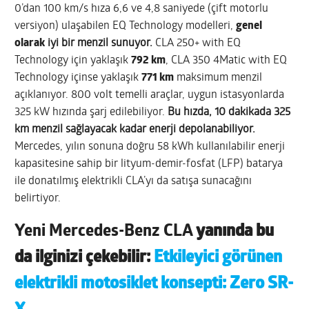
0’dan 100 km/s hıza 6,6 ve 4,8 saniyede (çift motorlu
versiyon) ulaşabilen EQ Technology modelleri,
genel
olarak
iyi bir menzil sunuyor.
CLA 250+ with EQ
Technology için yaklaşık
792 km
, CLA 350 4Matic with EQ
Technology içinse yaklaşık
771 km
maksimum menzil
açıklanıyor. 800 volt temelli araçlar, uygun istasyonlarda
325 kW hızında şarj edilebiliyor.
Bu hızda, 10 dakikada 325
km menzil sağlayacak kadar enerji depolanabiliyor.
Mercedes, yılın sonuna doğru 58 kWh kullanılabilir enerji
kapasitesine sahip bir lityum-demir-fosfat (LFP) batarya
ile donatılmış elektrikli CLA’yı da satışa sunacağını
belirtiyor.
Yeni Mercedes-Benz CLA
yanında bu
da ilginizi çekebilir:
Etkileyici görünen
elektrikli motosiklet konsepti: Zero SR-