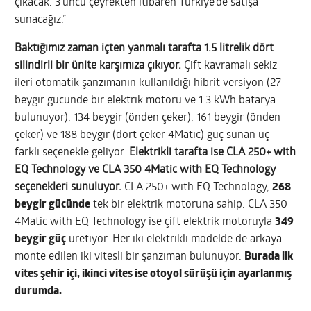
çıkacak. 3’üncü çeyrekten itibaren Türkiye’de satışa
sunacağız.”
Baktığımız zaman içten yanmalı tarafta 1.5 litrelik dört
silindirli bir ünite karşımıza çıkıyor.
Çift kavramalı sekiz
ileri otomatik şanzımanın kullanıldığı hibrit versiyon (27
beygir gücünde bir elektrik motoru ve 1.3 kWh batarya
bulunuyor), 134 beygir (önden çeker), 161 beygir (önden
çeker) ve 188 beygir (dört çeker 4Matic) güç sunan üç
farklı seçenekle geliyor.
Elektrikli tarafta ise CLA 250+ with
EQ Technology ve CLA 350 4Matic with EQ Technology
seçenekleri sunuluyor.
CLA 250+ with EQ Technology,
268
beygir gücünde
tek bir elektrik motoruna sahip. CLA 350
4Matic with EQ Technology ise çift elektrik motoruyla
349
beygir güç
üretiyor.
Her iki elektrikli modelde de arkaya
monte edilen iki vitesli bir şanzıman bulunuyor.
Burada ilk
vites şehir içi, ikinci vites ise otoyol sürüşü için ayarlanmış
durumda.