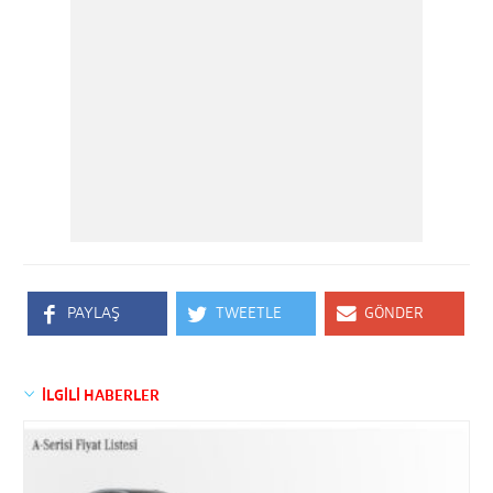
PAYLAŞ
TWEETLE
GÖNDER
İLGİLİ HABERLER