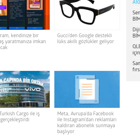
A10
Sen
BİM
Dij
ram, kendinize bir
Gucci’den Google destekli
BİM
aş yaratmanıza imkan
lüks akıllı gözlükler geliyor
QLE
acak
içi
Sam
fır
Turkish Cargo ile iş
Meta, Avrupa’da Facebook
i gerçekleştirdi
ile Instagram’dan reklamları
kaldıran abonelik sunmaya
başlıyor