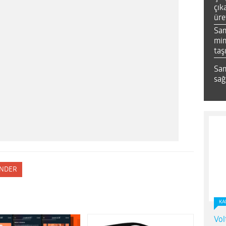
çık
üre
Sa
mim
taş
Sam
sağ
NDER
KA
Vol