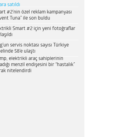
ara satıldı
rt #2’nin özel reklam kampanyası
vent Tuna” ile son buldu
ktrikli Smart #2 için yeni fotoğraflar
laşıldı
g’un servis noktası sayısı Türkiye
elinde 58’e ulaştı
mp, elektrikli araç sahiplerinin
adığı menzil endişesini bir “hastalık”
rak nitelendirdi