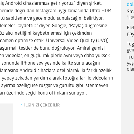
miş Android cihazlarımıza getiriyoruz.” diyen şirket,
dol
dönemde doğrudan Instagram uygulamasında Ultra HDR
Sma
“Le
tü sabitleme ve gece modu sunulacağını belirtiyor.
rlemeler kaydettik.” diyen Google, “Paylaş düğmesine
Ele
göz alıcı netliğini kaybetmemesi için çekimden
pay
amen optimize ettik. Universal Video Quality (UVQ)
Tog
laştırmalı testler de bunu doğruluyor. Amiral gemisi
gen
n videolar, en güçlü rakiplerle aynı veya daha yüksek
Tru
yaş
tık sonunda iPhone seviyesinde kalite sunulacağını
ola
lamasına Android cihazlara özel olarak iki farklı özellik
 içi yapay zekadan yardım alarak fotoğraflar ile videoların
es ayırma özelliği ise rüzgar ve gürültü gibi istenmeyen
lları üzerinde seçici kontrol imkanı sunuyor.
İLGİNİZİ ÇEKEBİLİR