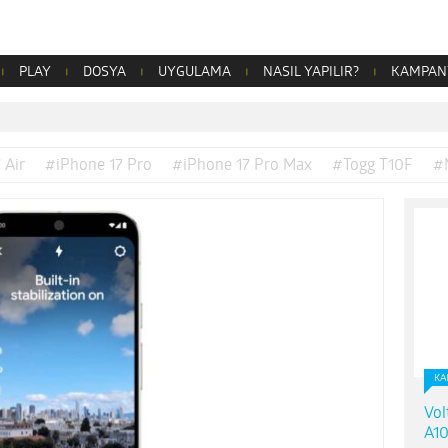
PLAY
DOSYA
UYGULAMA
NASIL YAPILIR?
KAMPAN
 Air
#iPhone 17 Pro
#iPhone 17 Pro Max
#Togg T10F
#
KA
Vol
A10