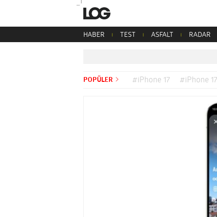
HABER
TEST
ASFALT
RADAR
POPÜLER
#iPhone 17
#iPhone 17