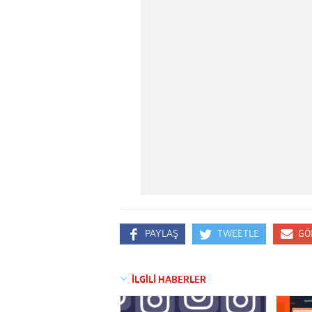
PAYLAŞ
TWEETLE
GÖ
İLGİLİ HABERLER