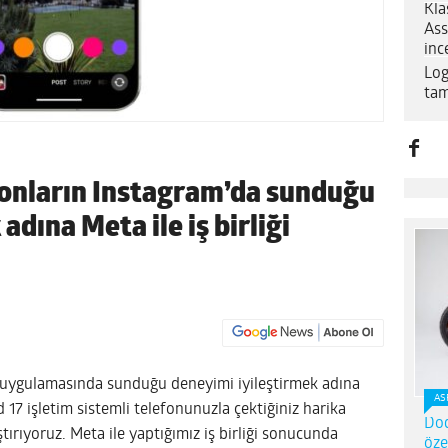
Kla
Ass
inc
Log
tam
fonların Instagram’da sunduğu
adına Meta ile iş birliği
m uygulamasında sunduğu deneyimi iyileştirmek adına
AS
d 17 işletim sistemli telefonunuzla çektiğiniz harika
Dod
tırıyoruz. Meta ile yaptığımız iş birliği sonucunda
öze