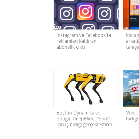
Instagram ve Facebook’ta
Instag
reklamları kaldıran
arkad
abonelik çıktı
tanıy
Boston Dynamics ve
Vivo, 
Google DeepMind, “Spot”
birliğ
için iş birliği gerçekleştirdi