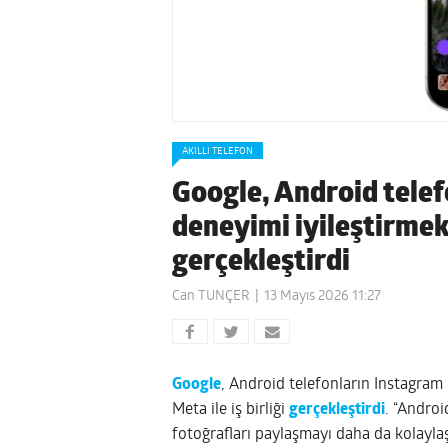
AKILLI TELEFON
Google, Android tele
deneyimi iyileştirmek 
gerçekleştirdi
Can TUNÇER
13 Mayıs 2026 11:27
Google
, Android telefonların Instagra
Meta ile iş birliği
gerçekleştirdi
. “Androi
fotoğrafları paylaşmayı daha da kolaylaş