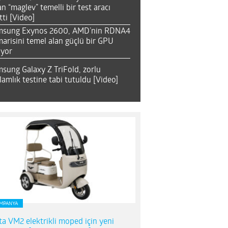
an “maglev” temelli bir test aracı
tti [Video]
msung Exynos 2600, AMD’nin RDNA4
arisini temel alan güçlü bir GPU
ıyor
sung Galaxy Z TriFold, zorlu
lamlık testine tabi tutuldu [Video]
MPANYA
ta VM2 elektrikli moped için yeni