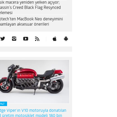
sik macera yeniden yelken açıyor;
assin’s Creed Black Flag Resynced
elemesi
itech’ten MacBook Neo deneyimini
amlayan aksesuar önerileri
FALT
ge Viper’ın V10 motoruyla donatılan
l üretim motosiklet modeli 180 bin