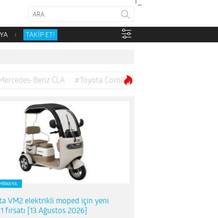
YA
TAKİP ET!
Mercedes-Benz CLA
#Toyota Corolla
MPANYA
ta VM2 elektrikli moped için yeni
1 fırsatı [13 Ağustos 2026]