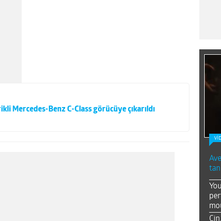
kli Mercedes-Benz C-Class görücüye çıkarıldı
Vİ
Ave
tan
You
per
mou
Çin