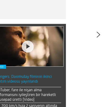
DEO
ngers: Doomsday filminin ikinci
ıtım videosu yayınlandı
Tuber, fare ile nişan alma
formansını iyileştiren bir hareketli
sepad üretti [Video]
, 700 km/s hıza 2 saniyenin altında